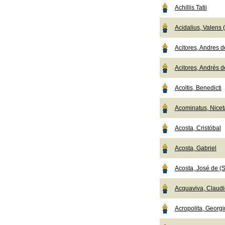
Achillis Tatii
Acidalius, Valens
Acitores, Andres de
Acitores, Andrés de
Acoltis, Benedicti
Acominatus, Nicet
Acosta, Cristóbal
Acosta, Gabriel
Acosta, José de (S
Acquaviva, Claudio
Acropolita, Georgi