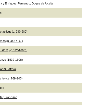
ra y Enríquez, Fernando, Duque de Alcalá
ón
o
olasticus (c. 530-580)
nas (n. 445 a. C.)
io (C.R.) (1532-1608),
ncenzo (1532-1608)
anni Battista
nto (ca. 769-840)
nes
der, Francisco