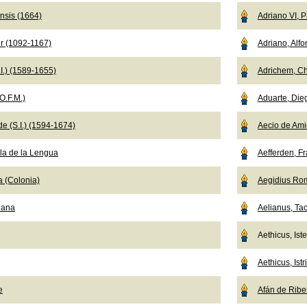
nsis (1664)
Adriano VI, 
r (1092-1167)
Adriano, Alf
I.) (1589-1655)
Adrichem, Ch
O.F.M.)
Aduarte, Die
e (S.I.) (1594-1674)
Aecio de Ami
a de la Lengua
Aefferden, F
a (Colonia)
Aegidius Ro
iana
Aelianus, Tac
Aethicus, Ist
Aethicus, Istr
e
Afán de Ribe