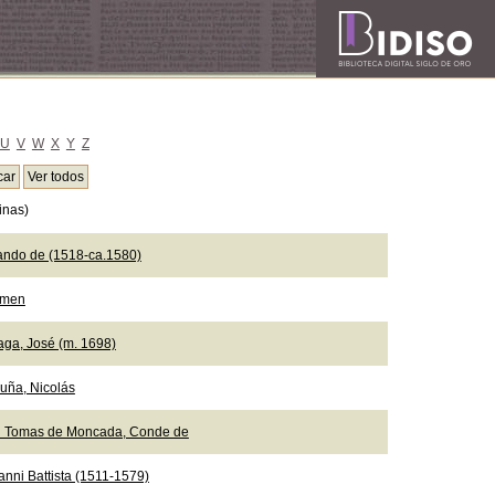
U
V
W
X
Y
Z
inas)
ando de (1518-ca.1580)
emen
aga, José (m. 1698)
uña, Nicolás
n Tomas de Moncada, Conde de
anni Battista (1511-1579)