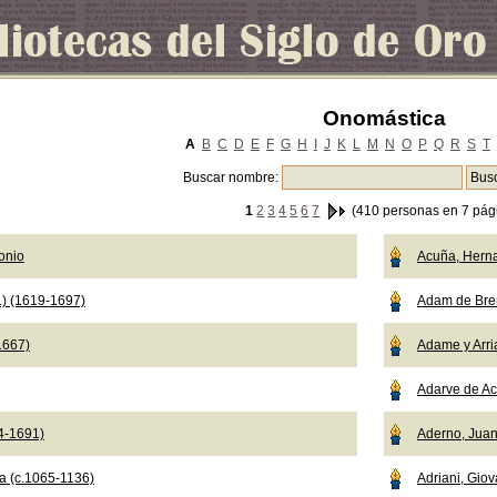
Onomástica
A
B
C
D
E
F
G
H
I
J
K
L
M
N
O
P
Q
R
S
T
Buscar nombre:
1
2
3
4
5
6
7
(410 personas en 7 pág
onio
Acuña, Hern
.) (1619-1697)
Adam de Br
1667)
Adame y Arri
Adarve de Ac
04-1691)
Aderno, Jua
a (c.1065-1136)
Adriani, Giov