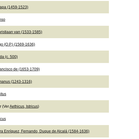
Papa (1459-1523)
onso
ristiaan van (1533-1585)
go (O.P.) (1569-1636)
da (c. 500)
rancisco de (1653-1709)
manus (1243-1316)
itus
er (Ver
Aethicus, Istricus
)
icus
ra Enríquez, Fernando, Duque de Alcalá (1584-1636)