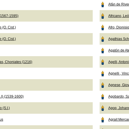
Afán de Rive
 (1567-1595)
Africano, Le
 (O. Cist.)
Afro, Dionisi
 (O. Cist.)
Agathias Sch
Agatón de Ate
as, Choniates (1216)
Agelli, Anton
Agnelli , Vi
Agnese, Giov
.I) (1539-1600)
Agobardo, Sa
 (S.I.)
Agop, Johan
us
Agrait Merca