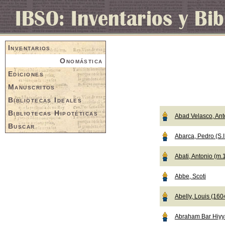
Inventarios
Onomástica
Ediciones
Manuscritos
Bibliotecas Ideales
Bibliotecas Hipotéticas
Abad Velasco, Ant
Buscar
Abarca, Pedro (S.I
Abati, Antonio (m.
Abbe, Scoti
Abelly, Louis (16
Abraham Bar Hiyy