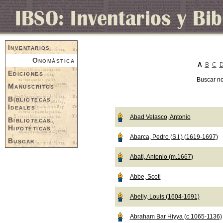
Inventarios
Onomástica
A
B
C
Ediciones
Buscar n
Manuscritos
Bibliotecas
Ideales
Abad Velasco, Antonio
Bibliotecas
Hipotéticas
Abarca, Pedro (S.I.) (1619-1697)
Buscar
Abati, Antonio (m.1667)
Abbe, Scoti
Abelly, Louis (1604-1691)
Abraham Bar Hiyya (c.1065-1136)