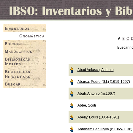
Inventarios
Onomástica
A
B
C
Ediciones
Buscar n
Manuscritos
Bibliotecas
Ideales
Abad Velasco, Antonio
Bibliotecas
Hipotéticas
Abarca, Pedro (S.I.) (1619-1697)
Buscar
Abati, Antonio (m.1667)
Abbe, Scoti
Abelly, Louis (1604-1691)
Abraham Bar Hiyya (c.1065-1136)