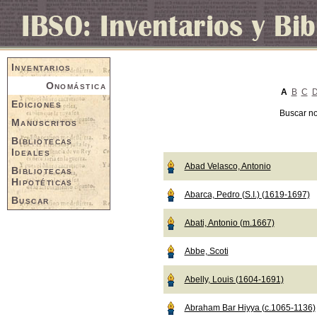
Inventarios
Onomástica
A
B
C
Ediciones
Buscar n
Manuscritos
Bibliotecas
Ideales
Abad Velasco, Antonio
Bibliotecas
Hipotéticas
Abarca, Pedro (S.I.) (1619-1697)
Buscar
Abati, Antonio (m.1667)
Abbe, Scoti
Abelly, Louis (1604-1691)
Abraham Bar Hiyya (c.1065-1136)