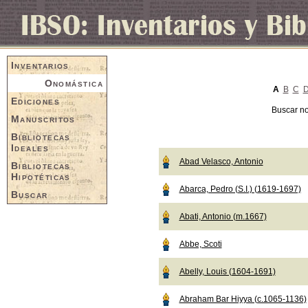
Inventarios
Onomástica
A
B
C
Ediciones
Buscar n
Manuscritos
Bibliotecas
Ideales
Abad Velasco, Antonio
Bibliotecas
Hipotéticas
Abarca, Pedro (S.I.) (1619-1697)
Buscar
Abati, Antonio (m.1667)
Abbe, Scoti
Abelly, Louis (1604-1691)
Abraham Bar Hiyya (c.1065-1136)