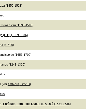
Papa (1459-1523)
onso
ristiaan van (1533-1585)
go (O.P.) (1569-1636)
da (c. 500)
rancisco de (1653-1709)
manus (1243-1316)
itus
er (Ver
Aethicus, Istricus
)
icus
ra Enríquez, Fernando, Duque de Alcalá (1584-1636)