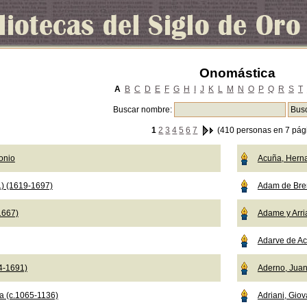
Onomástica
A
B
C
D
E
F
G
H
I
J
K
L
M
N
O
P
Q
R
S
T
Buscar nombre:
1
2
3
4
5
6
7
(410 personas en 7 pág
onio
Acuña, Hern
.) (1619-1697)
Adam de Br
1667)
Adame y Arri
Adarve de Ac
04-1691)
Aderno, Jua
a (c.1065-1136)
Adriani, Giov