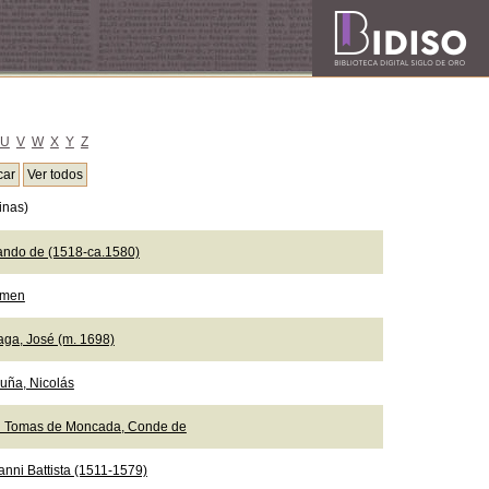
U
V
W
X
Y
Z
inas)
ando de (1518-ca.1580)
emen
aga, José (m. 1698)
uña, Nicolás
n Tomas de Moncada, Conde de
anni Battista (1511-1579)