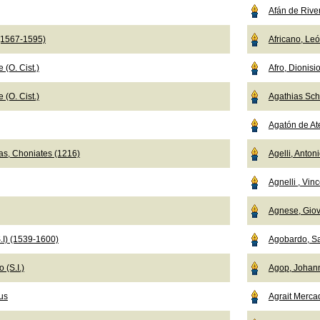
Afán de Rive
 (1567-1595)
Africano, Le
 (O. Cist.)
Afro, Dionisi
 (O. Cist.)
Agathias Sch
Agatón de Ate
as, Choniates (1216)
Agelli, Anton
Agnelli , Vi
Agnese, Giov
.I) (1539-1600)
Agobardo, Sa
 (S.I.)
Agop, Johan
us
Agrait Merca