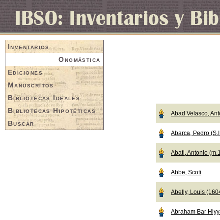
Inventarios
Onomástica
Ediciones
Manuscritos
Bibliotecas Ideales
Bibliotecas Hipotéticas
Abad Velasco, Ant
Buscar
Abarca, Pedro (S.I
Abati, Antonio (m.
Abbe, Scoti
Abelly, Louis (16
Abraham Bar Hiyy