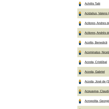
Achillis Tatii
Acidalius, Valens
Acitores, Andres de
Acitores, Andrés de
Acoltis, Benedicti
Acominatus, Nicet
Acosta, Cristóbal
Acosta, Gabriel
Acosta, José de (S
Acquaviva, Claudio
Acropolita, Georgi