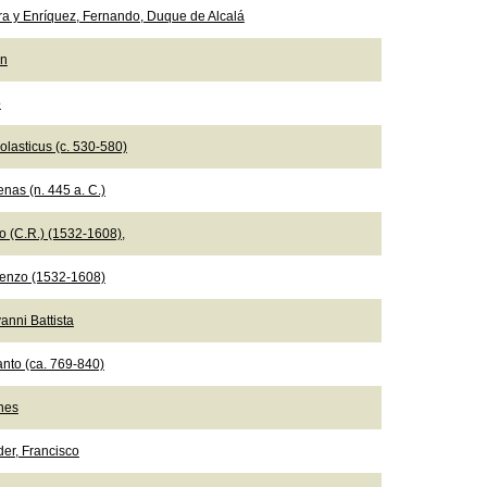
ra y Enríquez, Fernando, Duque de Alcalá
ón
o
olasticus (c. 530-580)
nas (n. 445 a. C.)
io (C.R.) (1532-1608),
ncenzo (1532-1608)
anni Battista
nto (ca. 769-840)
nes
der, Francisco