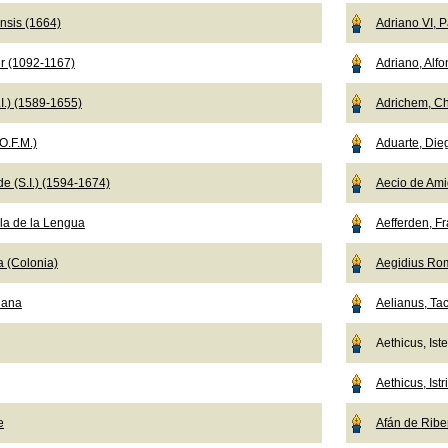
nsis (1664)
Adriano VI, 
r (1092-1167)
Adriano, Alf
I.) (1589-1655)
Adrichem, Ch
O.F.M.)
Aduarte, Die
e (S.I.) (1594-1674)
Aecio de Ami
a de la Lengua
Aefferden, F
a (Colonia)
Aegidius Ro
iana
Aelianus, Tac
Aethicus, Ist
Aethicus, Istr
e
Afán de Ribe