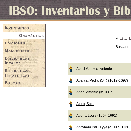
Inventarios
Onomástica
A
B
C
Ediciones
Buscar n
Manuscritos
Bibliotecas
Ideales
Abad Velasco, Antonio
Bibliotecas
Hipotéticas
Abarca, Pedro (S.I.) (1619-1697)
Buscar
Abati, Antonio (m.1667)
Abbe, Scoti
Abelly, Louis (1604-1691)
Abraham Bar Hiyya (c.1065-1136)