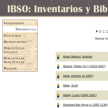
Inventarios
Onomástica
A
B
C
Ediciones
Buscar n
Manuscritos
Bibliotecas
Ideales
Abad Velasco, Antonio
Bibliotecas
Hipotéticas
Abarca, Pedro (S.I.) (1619-1697)
Buscar
Abati, Antonio (m.1667)
Abbe, Scoti
Abelly, Louis (1604-1691)
Abraham Bar Hiyya (c.1065-1136)