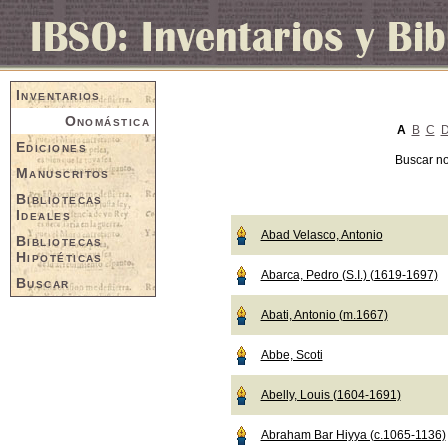
Inventarios
Onomástica
A
B
C
Ediciones
Buscar n
Manuscritos
Bibliotecas
Ideales
Abad Velasco, Antonio
Bibliotecas
Hipotéticas
Abarca, Pedro (S.I.) (1619-1697)
Buscar
Abati, Antonio (m.1667)
Abbe, Scoti
Abelly, Louis (1604-1691)
Abraham Bar Hiyya (c.1065-1136)