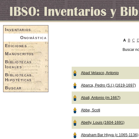
Inventarios
Onomástica
A
B
C
Ediciones
Buscar n
Manuscritos
Bibliotecas
Ideales
Abad Velasco, Antonio
Bibliotecas
Hipotéticas
Abarca, Pedro (S.I.) (1619-1697)
Buscar
Abati, Antonio (m.1667)
Abbe, Scoti
Abelly, Louis (1604-1691)
Abraham Bar Hiyya (c.1065-1136)