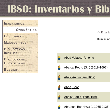
Inventarios
Onomástica
A
B
C
Ediciones
Buscar n
Manuscritos
Bibliotecas
Ideales
Abad Velasco, Antonio
Bibliotecas
Hipotéticas
Abarca, Pedro (S.I.) (1619-1697)
Buscar
Abati, Antonio (m.1667)
Abbe, Scoti
Abelly, Louis (1604-1691)
Abraham Bar Hiyya (c.1065-1136)