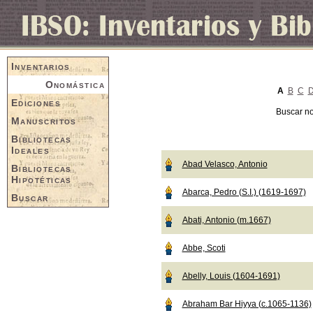
Inventarios
Onomástica
A
B
C
Ediciones
Buscar n
Manuscritos
Bibliotecas
Ideales
Abad Velasco, Antonio
Bibliotecas
Hipotéticas
Abarca, Pedro (S.I.) (1619-1697)
Buscar
Abati, Antonio (m.1667)
Abbe, Scoti
Abelly, Louis (1604-1691)
Abraham Bar Hiyya (c.1065-1136)