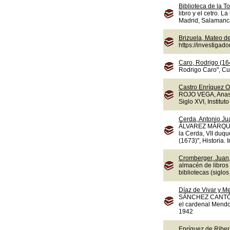
Biblioteca de la To
libro y el cetro. L
Madrid, Salamanca,
Brizuela, Mateo d
https://investiga
Caro, Rodrigo (16
Rodrigo Caro", Cua
Castro Enríquez O
ROJO VEGA, Anasta
Siglo XVI, Instituto
Cerda, Antonio Jua
ÁLVAREZ MÁRQUEZ,
la Cerda, VII duqu
(1673)", Historia.
Cromberger, Juan,
almacén de libros
bibliotecas (sigl
Díaz de Vivar y M
SÁNCHEZ CANTÓN, F
el cardenal Mendoz
1942
Enríquez de Ribera