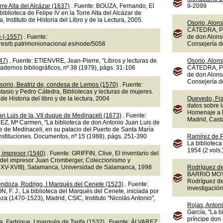
rre Alta del Alcázar (1637)
. Fuente: BOUZA, Fernando, El
9-2099
a biblioteca de Felipe IV en la Torre Alta del Alcázar de
 Instituto de Historia del Libro y de la Lectura, 2005.
Osorio, Alons
CÁTEDRA, Ped
e (-1557)
. Fuente:
de don Alons
doresrb.patrimonionacional.es/node/5056
Consejería d
47)
. Fuente: ETIENVRE, Jean-Pierre, "Libros y lecturas de
Osorio, Alons
dernos bibliográficos, nº 38 (1979), págs. 31-106
CÁTEDRA, Ped
de don Alons
Consejería d
sorio, Beatriz de, condesa de Lemos (1570)
. Fuente:
sio y Pedro Cátedra, Bibliotecas y lecturas de mujeres.
 de Historia del libro y de la lectura, 2004
Quevedo, Fra
datos sobre l
Homenaje a l
n Luis de la, VII duque de Medinaceli (1673)
. Fuente:
Madrid, Cast
 Mª Carmen, "La biblioteca de don Antonio Juan Luis de
e de Medinaceli, en su palacio del Puerto de Santa María
 Instituciones. Documentos, nº 15 (1988), págs. 251-390
Ramírez de P
La biblioteca
1954 (2 vols.
 impresor (1540)
. Fuente: GRIFFIN, Clive, El inventario del
 del impresor Juan Cromberger, Coleccionismo y
os XV-XVIII), Salamanca, Universidad de Salamanca, 1998
Rodríguez de 
BARRIO MOYA, 
Rodríguez de 
endoza, Rodrigo, I Marqués del Cenete (1523)
. Fuente:
investigación
. J., La biblioteca del Marqués del Cenete, iniciada por
a (1470-1523), Madrid, CSIC, Instituto "Nicolás Antonio",
Rojas, Antoni
García, "La b
príncipe don 
, Fadrique, I marqués de Tarifa (1532)
. Fuente: ÁLVAREZ