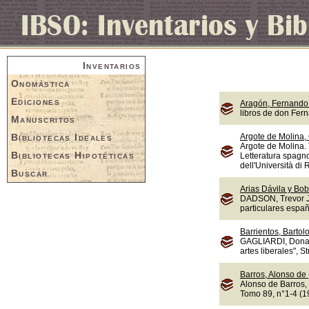
Inventarios
Onomástica
Ediciones
Aragón, Fernando 
libros de don Fer
Manuscritos
Bibliotecas Ideales
Argote de Molina,
Argote de Molina. 
Bibliotecas Hipotéticas
Letteratura spagno
dell'Università di
Buscar
Arias Dávila y Bob
DADSON, Trevor J.,
particulares españ
Barrientos, Bartol
GAGLIARDI, Donate
artes liberales", S
Barros, Alonso de
Alonso de Barros, 
Tomo 89, n°1-4 (1