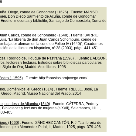
49
cuña, Diego, conde de Gondomar (+1626)
. Fuente: MANSO
en, Don Diego Sarmiento de Acuña, conde de Gondomar
 Erudito, mecenas y bibliófilo, Santiago de Compostela, Xunta de
Juan Carlos, conde de Schomburg (1640)
. Fuente: BARRIO
uis, "La librería de don Juan Carlos Schomburg, conde de
mbajador alemán en la corte de Felipe IV (1640)", Cuadernos
ación de la literatura hispánica, nº 28 (2003), págs. 441-451
oza, Rodrigo de, II duque de Pastrana (1596)
. Fuente: DADSON,
bros, lectores y lecturas. Estudios sobre bibliotecas particulares
 Siglo de Oro, Madrid, Arco libros, 1998.
 Pedro (+1595)
. Fuente: http://anastasiorojovega.com/
os, Doménikos, el Greco (1614)
. Fuente: RIELLO, José, La
el Grego, Madrid, Museo Nacional del Prado, 2014
de, condesa de Altamira (1549)
. Fuente: CÁTEDRA, Pedro y
, Bibliotecas y lecturas de mujeres (s.XVII), Salamanca, IHLL,
403-405
iego (1660)
. Fuente: SÁNCHEZ CANTÓN, F. J. "La librería de
Homenaje a Menéndez Pidal, III, Madrid, 1925, págs. 379-406