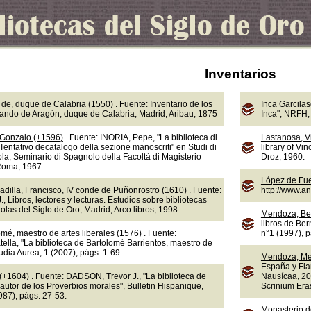
Inventarios
de, duque de Calabria (1550)
. Fuente: Inventario de los
Inca Garcila
nando de Aragón, duque de Calabria, Madrid, Aribau, 1875
Inca", NRFH, 
 Gonzalo (+1596)
. Fuente: INORIA, Pepe, "La biblioteca di
Lastanosa, V
Tentativo decatalogo della sezione manoscriti" en Studi di
library of Vi
la, Seminario di Spagnolo della Facoltà di Magisterio
Droz, 1960.
 Roma, 1967
López de Fue
adilla, Francisco, IV conde de Puñonrostro (1610)
. Fuente:
http://www.a
 Libros, lectores y lecturas. Estudios sobre bibliotecas
olas del Siglo de Oro, Madrid, Arco libros, 1998
Mendoza, Be
libros de Ber
omé, maestro de artes liberales (1576)
. Fuente:
n°1 (1997), 
lla, "La biblioteca de Bartolomé Barrientos, maestro de
tudia Aurea, 1 (2007), págs. 1-69
Mendoza, Me
España y Fla
 (+1604)
. Fuente: DADSON, Trevor J., "La biblioteca de
Nausícaa, 20
autor de los Proverbios morales", Bulletin Hispanique,
Scrinium Eras
987), págs. 27-53.
Monasterio d