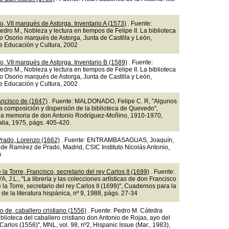
o, VII marqués de Astorga. Inventario A (1573)
. Fuente:
ro M., Nobleza y lectura en tiempos de Felipe II. La biblioteca
o Osorio marqués de Astorga, Junta de Castilla y León,
e Educación y Cultura, 2002
o, VII marqués de Astorga. Inventario B (1589)
. Fuente:
ro M., Nobleza y lectura en tiempos de Felipe II. La biblioteca
o Osorio marqués de Astorga, Junta de Castilla y León,
e Educación y Cultura, 2002
ncisco de (1647)
. Fuente: MALDONADO, Felipe C. R, "Algunos
a composición y dispersión de la biblioteca de Quevedo",
a memoria de don Antonio Rodríguez-Moñino, 1910-1970,
alia, 1975, págs. 405-420.
rado, Lorenzo (1662)
. Fuente: ENTRAMBASAGUAS, Joaquín,
 de Ramírez de Prado, Madrid, CSIC Instituto Nicolás Antonio,
)
la Torre, Francisco, secretario del rey Carlos II (1699)
. Fuente:
J.L., "La librería y las colecciones artísticas de don Francisco
la Torre, secretario del rey Carlos II (1699)", Cuadernos para la
 de la literatura hispánica, nº 9, 1988, págs. 27-34
o de, caballero cristiano (1556)
. Fuente: Pedro M. Cátedra
iblioteca del caballero cristiano don Antonio de Rojas, ayo del
Carlos (1556)", MNL, vol. 98, nº2, Hispanic Issue (Mar., 1983),