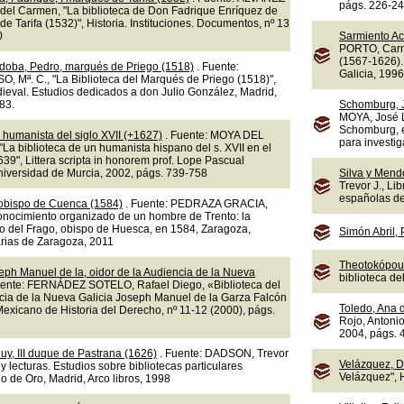
págs. 226-2
el Carmen, "La biblioteca de Don Fadrique Enríquez de
de Tarifa (1532)", Historia. Instituciones. Documentos, nº 13
0
Sarmiento A
PORTO, Carm
(1567-1626).
doba, Pedro, marqués de Priego (1518)
. Fuente:
Galicia, 1996
 Mª. C., "La Biblioteca del Marqués de Priego (1518)",
eval. Estudios dedicados a don Julio González, Madrid,
83.
Schomburg, 
MOYA, José L
Schomburg, e
 humanista del siglo XVII (+1627)
. Fuente: MOYA DEL
para investig
La biblioteca de un humanista hispano del s. XVII en el
9", Littera scripta in honorem prof. Lope Pascual
Universidad de Murcia, 2002, págs. 739-758
Silva y Mend
Trevor J., Li
españolas del
 obispo de Cuenca (1584)
. Fuente: PEDRAZA GRACIA,
onocimiento organizado de un hombre de Trento: la
ro del Frago, obispo de Huesca, en 1584, Zaragoza,
Simón Abril,
arias de Zaragoza, 2011
Theotokópoul
eph Manuel de la, oidor de la Audiencia de la Nueva
biblioteca d
uente: FERNÁDEZ SOTELO, Rafael Diego, «Biblioteca del
ncia de la Nueva Galicia Joseph Manuel de la Garza Falcón
Toledo, Ana 
exicano de Historia del Derecho, nº 11-12 (2000), págs.
Rojo, Antonio
2004, págs. 
uy, III duque de Pastrana (1626)
. Fuente: DADSON, Trevor
Velázquez, D
s y lecturas. Estudios sobre bibliotecas particulares
Velázquez", 
o de Oro, Madrid, Arco libros, 1998