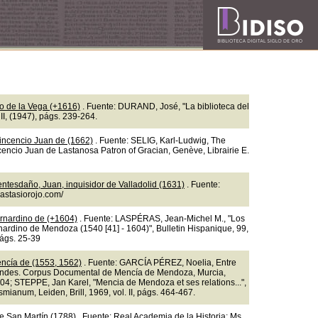
so de la Vega (+1616)
. Fuente: DURAND, José, "La biblioteca del
II, (1947), págs. 239-264.
incencio Juan de (1662)
. Fuente: SELIG, Karl-Ludwig, The
ncencio Juan de Lastanosa Patron of Gracian, Genève, Librairie E.
ntesdaño, Juan, inquisidor de Valladolid (1631)
. Fuente:
nastasiorojo.com/
rnardino de (+1604)
. Fuente: LASPÉRAS, Jean-Michel M., "Los
nardino de Mendoza (1540 [41] - 1604)", Bulletin Hispanique, 99,
págs. 25-39
ncía de (1553, 1562)
. Fuente: GARCÍA PÉREZ, Noelia, Entre
ndes. Corpus Documental de Mencía de Mendoza, Murcia,
04; STEPPE, Jan Karel, "Mencia de Mendoza et ses relations...",
mianum, Leiden, Brill, 1969, vol. II, págs. 464-467.
e San Martín (1788)
. Fuente: Real Academia de la Historia: Ms.