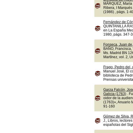
MÁRQUEZ, María d
Ribera, I Marqués 
(1986) , págs. 1-4
Fernández de Cór
QUINTANILLA RASO,
en La España Medi
1980, págs. 347-3
Fonseca, Juan de,
BAÑO, Francisca, "
Ms. Madrid BN 1263
Martínez, vol. 2, 
Frago, Pedro del,
Manuel José, El c
biblioteca de Ped
Prensas universit
Garza Falcón, Jos
Galicia (1763)
. F
oidor de la audie
(1763)», Anuario M
91-160
Gómez de Silva, R
J., Libros, lectore
españolas del Sigl