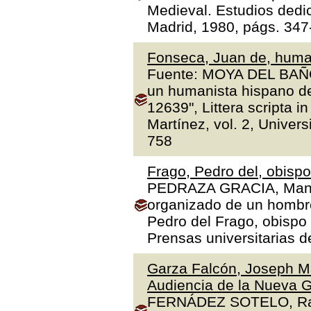
Medieval. Estudios dedi
Madrid, 1980, págs. 347
Fonseca, Juan de, human
Fuente: MOYA DEL BAÑO,
un humanista hispano de
12639", Littera scripta 
Martínez, vol. 2, Univer
758
Frago, Pedro del, obisp
PEDRAZA GRACIA, Manue
organizado de un hombre 
Pedro del Frago, obispo
Prensas universitarias 
Garza Falcón, Joseph Ma
Audiencia de la Nueva G
FERNÁDEZ SOTELO, Rafae