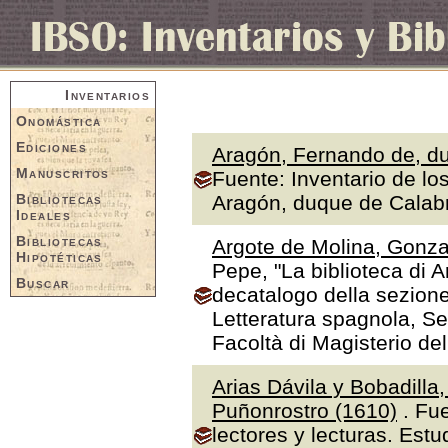
Inventarios
Onomástica
Ediciones
Aragón, Fernando de, du
Manuscritos
Fuente: Inventario de lo
Bibliotecas
Aragón, duque de Calabr
Ideales
Bibliotecas
Argote de Molina, Gonza
Hipotéticas
Pepe, "La biblioteca di A
Buscar
decatalogo della sezione
Letteratura spagnola, Se
Facoltà di Magisterio de
Arias Dávila y Bobadilla
Puñonrostro (1610)
. Fue
lectores y lecturas. Estu