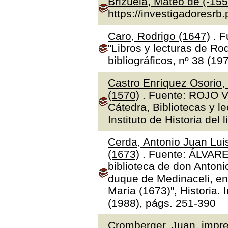
Brizuela, Mateo de (-155
https://investigadoresrb
Caro, Rodrigo (1647)
. F
"Libros y lecturas de Ro
bibliográficos, nº 38 (19
Castro Enríquez Osorio,
(1570)
. Fuente: ROJO V
Cátedra, Bibliotecas y l
Instituto de Historia del 
Cerda, Antonio Juan Luis
(1673)
. Fuente: ÁLVAR
biblioteca de don Antoni
duque de Medinaceli, en
María (1673)", Historia.
(1988), págs. 251-390
Cromberger, Juan, impre