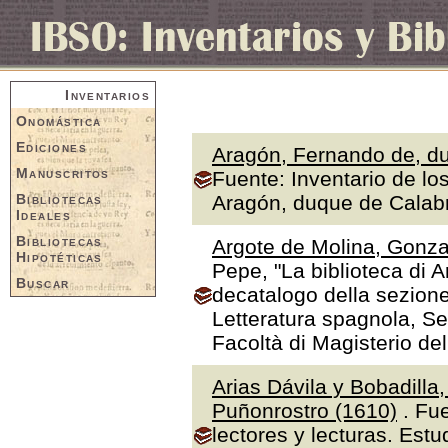
Inventarios
Onomástica
Ediciones
Aragón, Fernando de, du
Manuscritos
Fuente: Inventario de lo
Bibliotecas
Aragón, duque de Calabr
Ideales
Bibliotecas
Argote de Molina, Gonza
Hipotéticas
Pepe, "La biblioteca di A
Buscar
decatalogo della sezione
Letteratura spagnola, Se
Facoltà di Magisterio de
Arias Dávila y Bobadilla
Puñonrostro (1610)
. Fue
lectores y lecturas. Estu