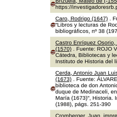
Brizuela, Mateo de (-155
https://investigadoresrb
Caro, Rodrigo (1647)
. F
"Libros y lecturas de Ro
bibliográficos, nº 38 (19
Castro Enríquez Osorio,
(1570)
. Fuente: ROJO V
Cátedra, Bibliotecas y l
Instituto de Historia del 
Cerda, Antonio Juan Luis
(1673)
. Fuente: ÁLVAR
biblioteca de don Antoni
duque de Medinaceli, en
María (1673)", Historia.
(1988), págs. 251-390
Cromberger, Juan, impre