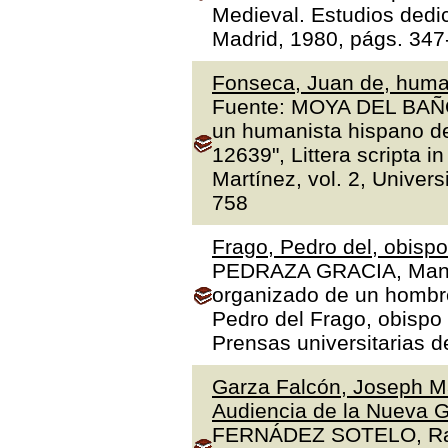
Medieval. Estudios dedi
Madrid, 1980, págs. 347
Fonseca, Juan de, human
Fuente: MOYA DEL BAÑO,
un humanista hispano de
12639", Littera scripta 
Martínez, vol. 2, Univer
758
Frago, Pedro del, obisp
PEDRAZA GRACIA, Manue
organizado de un hombre 
Pedro del Frago, obispo
Prensas universitarias 
Garza Falcón, Joseph Ma
Audiencia de la Nueva G
FERNÁDEZ SOTELO, Rafae