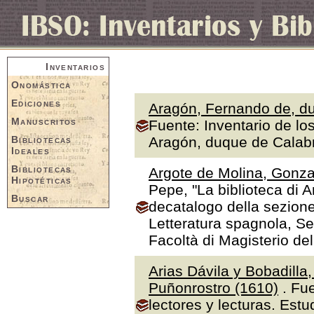
Inventarios
Onomástica
Ediciones
Aragón, Fernando de, du
Manuscritos
Fuente: Inventario de lo
Bibliotecas
Aragón, duque de Calabr
Ideales
Bibliotecas
Argote de Molina, Gonza
Hipotéticas
Pepe, "La biblioteca di A
Buscar
decatalogo della sezione
Letteratura spagnola, Se
Facoltà di Magisterio de
Arias Dávila y Bobadilla
Puñonrostro (1610)
. Fue
lectores y lecturas. Estu