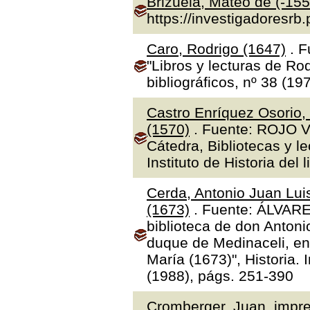
Brizuela, Mateo de (-155
https://investigadoresrb
Caro, Rodrigo (1647)
. F
"Libros y lecturas de Ro
bibliográficos, nº 38 (19
Castro Enríquez Osorio,
(1570)
. Fuente: ROJO V
Cátedra, Bibliotecas y l
Instituto de Historia del 
Cerda, Antonio Juan Luis
(1673)
. Fuente: ÁLVAR
biblioteca de don Antoni
duque de Medinaceli, en
María (1673)", Historia.
(1988), págs. 251-390
Cromberger, Juan, impre