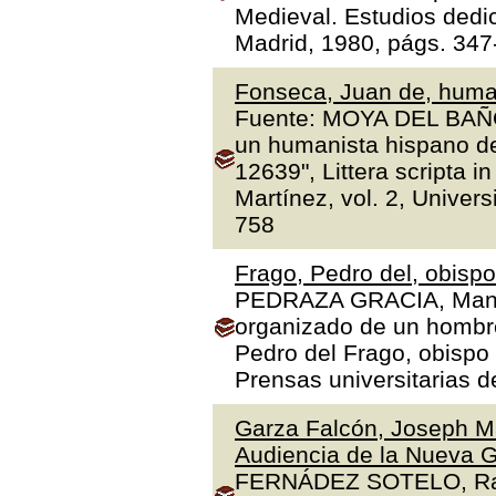
Medieval. Estudios dedi
Madrid, 1980, págs. 347
Fonseca, Juan de, human
Fuente: MOYA DEL BAÑO,
un humanista hispano de
12639", Littera scripta 
Martínez, vol. 2, Univer
758
Frago, Pedro del, obisp
PEDRAZA GRACIA, Manue
organizado de un hombre 
Pedro del Frago, obispo
Prensas universitarias 
Garza Falcón, Joseph Ma
Audiencia de la Nueva G
FERNÁDEZ SOTELO, Rafae