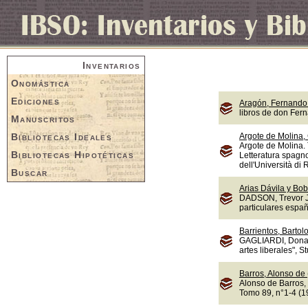
Inventarios
Onomástica
Ediciones
Aragón, Fernando 
libros de don Fer
Manuscritos
Bibliotecas Ideales
Argote de Molina,
Argote de Molina. 
Bibliotecas Hipotéticas
Letteratura spagno
dell'Università di
Buscar
Arias Dávila y Bob
DADSON, Trevor J.,
particulares españ
Barrientos, Bartol
GAGLIARDI, Donate
artes liberales", S
Barros, Alonso de
Alonso de Barros, 
Tomo 89, n°1-4 (1