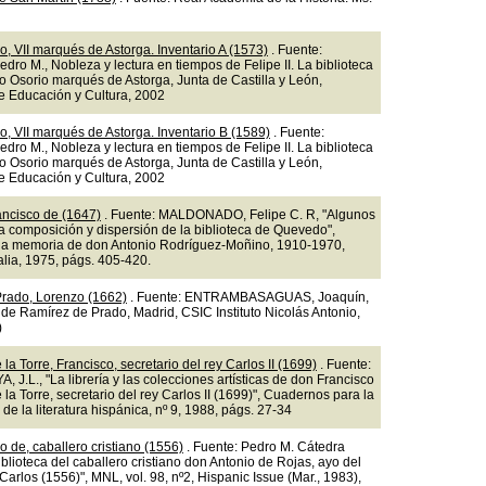
o, VII marqués de Astorga. Inventario A (1573)
. Fuente:
ro M., Nobleza y lectura en tiempos de Felipe II. La biblioteca
o Osorio marqués de Astorga, Junta de Castilla y León,
e Educación y Cultura, 2002
o, VII marqués de Astorga. Inventario B (1589)
. Fuente:
ro M., Nobleza y lectura en tiempos de Felipe II. La biblioteca
o Osorio marqués de Astorga, Junta de Castilla y León,
e Educación y Cultura, 2002
ncisco de (1647)
. Fuente: MALDONADO, Felipe C. R, "Algunos
a composición y dispersión de la biblioteca de Quevedo",
a memoria de don Antonio Rodríguez-Moñino, 1910-1970,
alia, 1975, págs. 405-420.
rado, Lorenzo (1662)
. Fuente: ENTRAMBASAGUAS, Joaquín,
 de Ramírez de Prado, Madrid, CSIC Instituto Nicolás Antonio,
)
la Torre, Francisco, secretario del rey Carlos II (1699)
. Fuente:
J.L., "La librería y las colecciones artísticas de don Francisco
la Torre, secretario del rey Carlos II (1699)", Cuadernos para la
 de la literatura hispánica, nº 9, 1988, págs. 27-34
o de, caballero cristiano (1556)
. Fuente: Pedro M. Cátedra
iblioteca del caballero cristiano don Antonio de Rojas, ayo del
Carlos (1556)", MNL, vol. 98, nº2, Hispanic Issue (Mar., 1983),