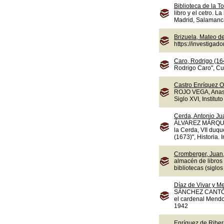
Biblioteca de la To
libro y el cetro. L
Madrid, Salamanca,
Brizuela, Mateo d
https://investiga
Caro, Rodrigo (16
Rodrigo Caro", Cua
Castro Enríquez O
ROJO VEGA, Anasta
Siglo XVI, Instituto
Cerda, Antonio Jua
ÁLVAREZ MÁRQUEZ,
la Cerda, VII duqu
(1673)", Historia.
Cromberger, Juan,
almacén de libros
bibliotecas (sigl
Díaz de Vivar y M
SÁNCHEZ CANTÓN, F
el cardenal Mendoz
1942
Enríquez de Ribera