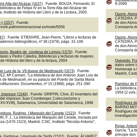
rre Alta del Alcázar (1637)
. Fuente: BOUZA, Fernando, El
9-2099
a biblioteca de Felipe IV en la Torre Alta del Alcázar de
 Instituto de Historia del Libro y de la Lectura, 2005.
Osorio, Alons
CÁTEDRA, Ped
e (-1557)
. Fuente:
de don Alons
doresrb.patrimonionacional.es/node/5056
Consejería d
47)
. Fuente: ETIENVRE, Jean-Pierre, "Libros y lecturas de
Osorio, Alons
dernos bibliográficos, nº 38 (1979), págs. 31-106
CÁTEDRA, Ped
de don Alons
Consejería d
sorio, Beatriz de, condesa de Lemos (1570)
. Fuente:
sio y Pedro Cátedra, Bibliotecas y lecturas de mujeres.
 de Historia del libro y de la lectura, 2004
Quevedo, Fra
datos sobre l
Homenaje a l
n Luis de la, VII duque de Medinaceli (1673)
. Fuente:
Madrid, Cast
 Mª Carmen, "La biblioteca de don Antonio Juan Luis de
e de Medinaceli, en su palacio del Puerto de Santa María
 Instituciones. Documentos, nº 15 (1988), págs. 251-390
Ramírez de P
La biblioteca
1954 (2 vols.
 impresor (1540)
. Fuente: GRIFFIN, Clive, El inventario del
 del impresor Juan Cromberger, Coleccionismo y
os XV-XVIII), Salamanca, Universidad de Salamanca, 1998
Rodríguez de 
BARRIO MOYA, 
Rodríguez de 
endoza, Rodrigo, I Marqués del Cenete (1523)
. Fuente:
investigación
. J., La biblioteca del Marqués del Cenete, iniciada por
a (1470-1523), Madrid, CSIC, Instituto "Nicolás Antonio",
Rojas, Antoni
García, "La b
príncipe don 
, Fadrique, I marqués de Tarifa (1532)
. Fuente: ÁLVAREZ