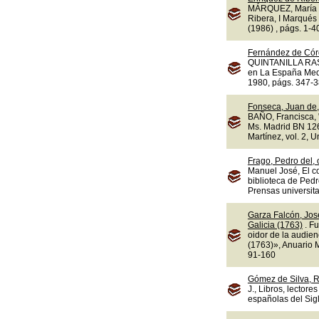
MÁRQUEZ, María d
Ribera, I Marqués 
(1986) , págs. 1-4
Fernández de Cór
QUINTANILLA RASO,
en La España Medi
1980, págs. 347-3
Fonseca, Juan de,
BAÑO, Francisca, "
Ms. Madrid BN 1263
Martínez, vol. 2, 
Frago, Pedro del,
Manuel José, El c
biblioteca de Ped
Prensas universit
Garza Falcón, Jos
Galicia (1763)
. F
oidor de la audie
(1763)», Anuario M
91-160
Gómez de Silva, R
J., Libros, lectore
españolas del Sigl