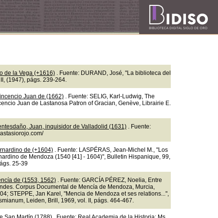
so de la Vega (+1616)
. Fuente: DURAND, José, "La biblioteca del
II, (1947), págs. 239-264.
incencio Juan de (1662)
. Fuente: SELIG, Karl-Ludwig, The
ncencio Juan de Lastanosa Patron of Gracian, Genève, Librairie E.
ntesdaño, Juan, inquisidor de Valladolid (1631)
. Fuente:
nastasiorojo.com/
rnardino de (+1604)
. Fuente: LASPÉRAS, Jean-Michel M., "Los
nardino de Mendoza (1540 [41] - 1604)", Bulletin Hispanique, 99,
págs. 25-39
ncía de (1553, 1562)
. Fuente: GARCÍA PÉREZ, Noelia, Entre
ndes. Corpus Documental de Mencía de Mendoza, Murcia,
04; STEPPE, Jan Karel, "Mencia de Mendoza et ses relations...",
mianum, Leiden, Brill, 1969, vol. II, págs. 464-467.
e San Martín (1788)
. Fuente: Real Academia de la Historia: Ms.