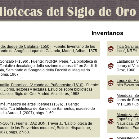
Inventarios
de, duque de Calabria (1550)
. Fuente: Inventario de los
Inca Garcila
nando de Aragón, duque de Calabria, Madrid, Aribau, 1875
Inca", NRFH, 
 Gonzalo (+1596)
. Fuente: INORIA, Pepe, "La biblioteca di
Lastanosa, V
Tentativo decatalogo della sezione manoscriti" en Studi di
library of Vi
la, Seminario di Spagnolo della Facoltà di Magisterio
Droz, 1960.
 Roma, 1967
López de Fue
adilla, Francisco, IV conde de Puñonrostro (1610)
. Fuente:
http://www.a
 Libros, lectores y lecturas. Estudios sobre bibliotecas
olas del Siglo de Oro, Madrid, Arco libros, 1998
Mendoza, Be
libros de Ber
omé, maestro de artes liberales (1576)
. Fuente:
n°1 (1997), 
lla, "La biblioteca de Bartolomé Barrientos, maestro de
tudia Aurea, 1 (2007), págs. 1-69
Mendoza, Me
España y Fla
 (+1604)
. Fuente: DADSON, Trevor J., "La biblioteca de
Nausícaa, 20
autor de los Proverbios morales", Bulletin Hispanique,
Scrinium Eras
987), págs. 27-53.
Monasterio d