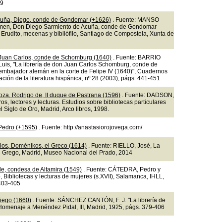
49
cuña, Diego, conde de Gondomar (+1626)
. Fuente: MANSO
en, Don Diego Sarmiento de Acuña, conde de Gondomar
 Erudito, mecenas y bibliófilo, Santiago de Compostela, Xunta de
Juan Carlos, conde de Schomburg (1640)
. Fuente: BARRIO
uis, "La librería de don Juan Carlos Schomburg, conde de
mbajador alemán en la corte de Felipe IV (1640)", Cuadernos
ación de la literatura hispánica, nº 28 (2003), págs. 441-451
oza, Rodrigo de, II duque de Pastrana (1596)
. Fuente: DADSON,
bros, lectores y lecturas. Estudios sobre bibliotecas particulares
 Siglo de Oro, Madrid, Arco libros, 1998.
 Pedro (+1595)
. Fuente: http://anastasiorojovega.com/
os, Doménikos, el Greco (1614)
. Fuente: RIELLO, José, La
el Grego, Madrid, Museo Nacional del Prado, 2014
de, condesa de Altamira (1549)
. Fuente: CÁTEDRA, Pedro y
, Bibliotecas y lecturas de mujeres (s.XVII), Salamanca, IHLL,
403-405
iego (1660)
. Fuente: SÁNCHEZ CANTÓN, F. J. "La librería de
Homenaje a Menéndez Pidal, III, Madrid, 1925, págs. 379-406