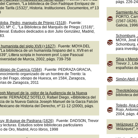
págs. 226-2
el Carmen, "La biblioteca de Don Fadrique Enríquez de
de Tarifa (1532)", Historia. Instituciones. Documentos, nº 13
0
Sarmiento A
PORTO, Carm
(1567-1626).
doba, Pedro, marqués de Priego (1518)
. Fuente:
Galicia, 1996
 Mª. C., "La Biblioteca del Marqués de Priego (1518)",
eval. Estudios dedicados a don Julio González, Madrid,
83.
Schomburg, 
MOYA, José L
Schomburg, e
 humanista del siglo XVII (+1627)
. Fuente: MOYA DEL
para investig
La biblioteca de un humanista hispano del s. XVII en el
9", Littera scripta in honorem prof. Lope Pascual
Universidad de Murcia, 2002, págs. 739-758
Silva y Mend
Trevor J., Li
españolas del
 obispo de Cuenca (1584)
. Fuente: PEDRAZA GRACIA,
onocimiento organizado de un hombre de Trento: la
ro del Frago, obispo de Huesca, en 1584, Zaragoza,
Simón Abril,
arias de Zaragoza, 2011
Theotokópoul
eph Manuel de la, oidor de la Audiencia de la Nueva
biblioteca d
uente: FERNÁDEZ SOTELO, Rafael Diego, «Biblioteca del
ncia de la Nueva Galicia Joseph Manuel de la Garza Falcón
Toledo, Ana 
exicano de Historia del Derecho, nº 11-12 (2000), págs.
Rojo, Antonio
2004, págs. 
uy, III duque de Pastrana (1626)
. Fuente: DADSON, Trevor
Velázquez, D
s y lecturas. Estudios sobre bibliotecas particulares
Velázquez", 
o de Oro, Madrid, Arco libros, 1998