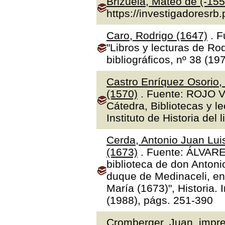
Brizuela, Mateo de (-155
https://investigadoresrb
Caro, Rodrigo (1647)
. F
"Libros y lecturas de Ro
bibliográficos, nº 38 (19
Castro Enríquez Osorio,
(1570)
. Fuente: ROJO V
Cátedra, Bibliotecas y l
Instituto de Historia del 
Cerda, Antonio Juan Luis
(1673)
. Fuente: ÁLVAR
biblioteca de don Antoni
duque de Medinaceli, en
María (1673)", Historia.
(1988), págs. 251-390
Cromberger, Juan, impre