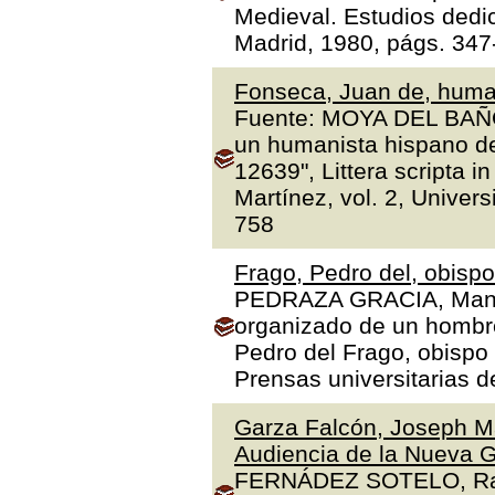
Medieval. Estudios dedi
Madrid, 1980, págs. 347
Fonseca, Juan de, human
Fuente: MOYA DEL BAÑO,
un humanista hispano de
12639", Littera scripta 
Martínez, vol. 2, Univer
758
Frago, Pedro del, obisp
PEDRAZA GRACIA, Manue
organizado de un hombre 
Pedro del Frago, obispo
Prensas universitarias 
Garza Falcón, Joseph Ma
Audiencia de la Nueva G
FERNÁDEZ SOTELO, Rafae