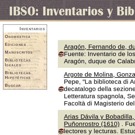
Inventarios
Onomástica
Ediciones
Aragón, Fernando de, du
Manuscritos
Fuente: Inventario de lo
Bibliotecas
Aragón, duque de Calabr
Ideales
Bibliotecas
Argote de Molina, Gonza
Hipotéticas
Pepe, "La biblioteca di A
Buscar
decatalogo della sezione
Letteratura spagnola, Se
Facoltà di Magisterio de
Arias Dávila y Bobadilla
Puñonrostro (1610)
. Fue
lectores y lecturas. Estu