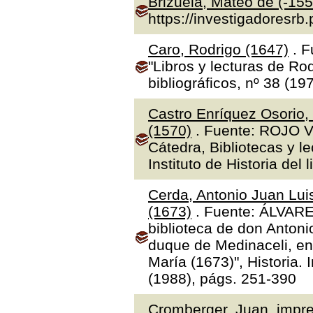
Brizuela, Mateo de (-155
https://investigadoresrb
Caro, Rodrigo (1647)
. F
"Libros y lecturas de Ro
bibliográficos, nº 38 (19
Castro Enríquez Osorio,
(1570)
. Fuente: ROJO V
Cátedra, Bibliotecas y l
Instituto de Historia del 
Cerda, Antonio Juan Luis
(1673)
. Fuente: ÁLVAR
biblioteca de don Antoni
duque de Medinaceli, en
María (1673)", Historia.
(1988), págs. 251-390
Cromberger, Juan, impre