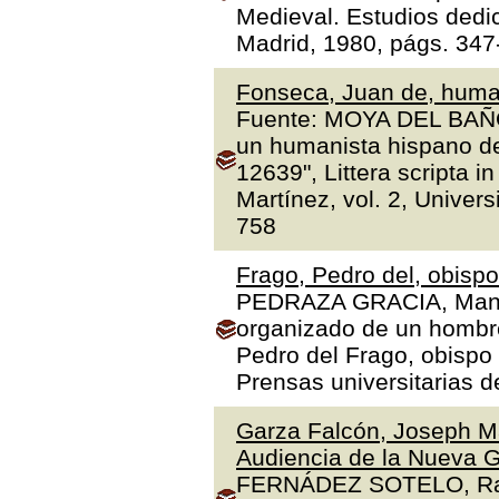
Medieval. Estudios dedi
Madrid, 1980, págs. 347
Fonseca, Juan de, human
Fuente: MOYA DEL BAÑO,
un humanista hispano de
12639", Littera scripta 
Martínez, vol. 2, Univer
758
Frago, Pedro del, obisp
PEDRAZA GRACIA, Manue
organizado de un hombre 
Pedro del Frago, obispo
Prensas universitarias 
Garza Falcón, Joseph Ma
Audiencia de la Nueva G
FERNÁDEZ SOTELO, Rafae