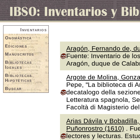
Inventarios
Onomástica
Ediciones
Aragón, Fernando de, du
Manuscritos
Fuente: Inventario de lo
Bibliotecas
Aragón, duque de Calabr
Ideales
Bibliotecas
Argote de Molina, Gonza
Hipotéticas
Pepe, "La biblioteca di A
Buscar
decatalogo della sezione
Letteratura spagnola, Se
Facoltà di Magisterio de
Arias Dávila y Bobadilla
Puñonrostro (1610)
. Fue
lectores y lecturas. Estu