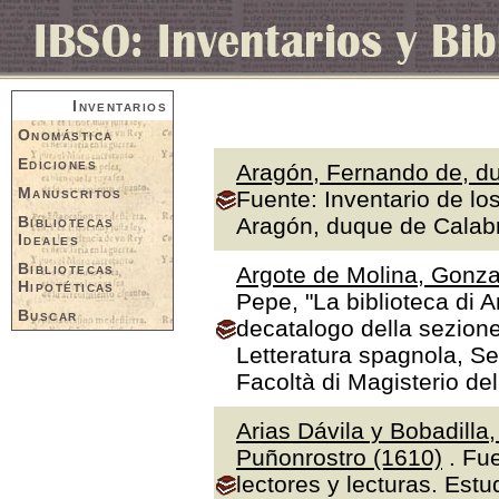
Inventarios
Onomástica
Ediciones
Aragón, Fernando de, du
Manuscritos
Fuente: Inventario de lo
Bibliotecas
Aragón, duque de Calabr
Ideales
Bibliotecas
Argote de Molina, Gonza
Hipotéticas
Pepe, "La biblioteca di A
Buscar
decatalogo della sezione
Letteratura spagnola, Se
Facoltà di Magisterio de
Arias Dávila y Bobadilla
Puñonrostro (1610)
. Fue
lectores y lecturas. Estu