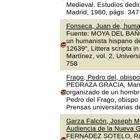
Medieval. Estudios dedi
Madrid, 1980, págs. 347
Fonseca, Juan de, human
Fuente: MOYA DEL BAÑO,
un humanista hispano de
12639", Littera scripta 
Martínez, vol. 2, Univer
758
Frago, Pedro del, obisp
PEDRAZA GRACIA, Manue
organizado de un hombre 
Pedro del Frago, obispo
Prensas universitarias 
Garza Falcón, Joseph Ma
Audiencia de la Nueva G
FERNÁDEZ SOTELO, Rafae