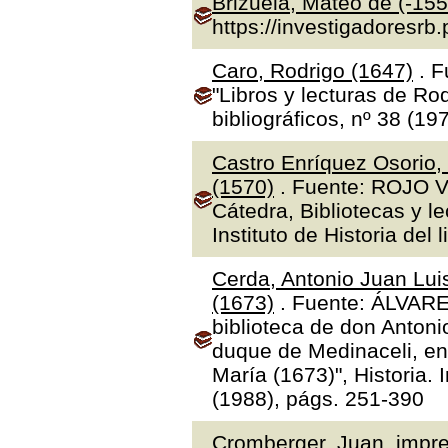
Brizuela, Mateo de (-155
https://investigadoresrb
Caro, Rodrigo (1647)
. F
"Libros y lecturas de Ro
bibliográficos, nº 38 (19
Castro Enríquez Osorio,
(1570)
. Fuente: ROJO V
Cátedra, Bibliotecas y l
Instituto de Historia del 
Cerda, Antonio Juan Luis
(1673)
. Fuente: ÁLVAR
biblioteca de don Antoni
duque de Medinaceli, en
María (1673)", Historia.
(1988), págs. 251-390
Cromberger, Juan, impre