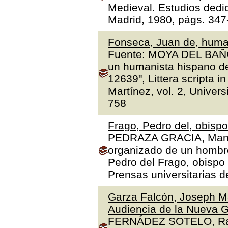
Medieval. Estudios dedi
Madrid, 1980, págs. 347
Fonseca, Juan de, human
Fuente: MOYA DEL BAÑO,
un humanista hispano de
12639", Littera scripta 
Martínez, vol. 2, Univer
758
Frago, Pedro del, obisp
PEDRAZA GRACIA, Manue
organizado de un hombre 
Pedro del Frago, obispo
Prensas universitarias 
Garza Falcón, Joseph Ma
Audiencia de la Nueva G
FERNÁDEZ SOTELO, Rafae