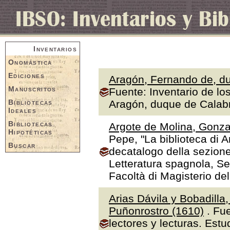
Inventarios
Onomástica
Ediciones
Aragón, Fernando de, du
Manuscritos
Fuente: Inventario de lo
Bibliotecas
Aragón, duque de Calabr
Ideales
Bibliotecas
Argote de Molina, Gonza
Hipotéticas
Pepe, "La biblioteca di A
Buscar
decatalogo della sezione
Letteratura spagnola, Se
Facoltà di Magisterio de
Arias Dávila y Bobadilla
Puñonrostro (1610)
. Fue
lectores y lecturas. Estu