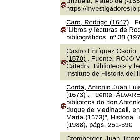
Brizuela, Mateo de (-155
https://investigadoresrb
Caro, Rodrigo (1647)
. F
"Libros y lecturas de Ro
bibliográficos, nº 38 (19
Castro Enríquez Osorio,
(1570)
. Fuente: ROJO V
Cátedra, Bibliotecas y l
Instituto de Historia del 
Cerda, Antonio Juan Luis
(1673)
. Fuente: ÁLVAR
biblioteca de don Antoni
duque de Medinaceli, en
María (1673)", Historia.
(1988), págs. 251-390
Cromberger, Juan, impre