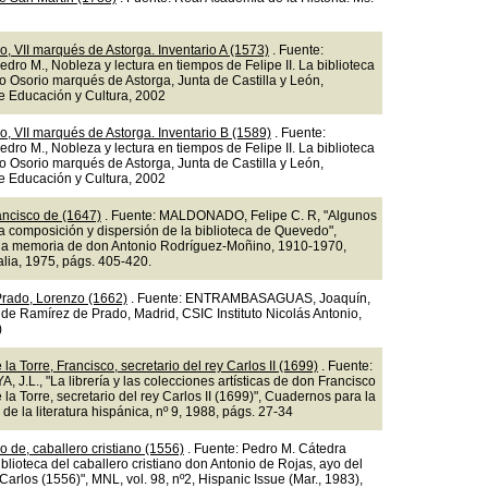
o, VII marqués de Astorga. Inventario A (1573)
. Fuente:
ro M., Nobleza y lectura en tiempos de Felipe II. La biblioteca
o Osorio marqués de Astorga, Junta de Castilla y León,
e Educación y Cultura, 2002
o, VII marqués de Astorga. Inventario B (1589)
. Fuente:
ro M., Nobleza y lectura en tiempos de Felipe II. La biblioteca
o Osorio marqués de Astorga, Junta de Castilla y León,
e Educación y Cultura, 2002
ncisco de (1647)
. Fuente: MALDONADO, Felipe C. R, "Algunos
a composición y dispersión de la biblioteca de Quevedo",
a memoria de don Antonio Rodríguez-Moñino, 1910-1970,
alia, 1975, págs. 405-420.
rado, Lorenzo (1662)
. Fuente: ENTRAMBASAGUAS, Joaquín,
 de Ramírez de Prado, Madrid, CSIC Instituto Nicolás Antonio,
)
la Torre, Francisco, secretario del rey Carlos II (1699)
. Fuente:
J.L., "La librería y las colecciones artísticas de don Francisco
la Torre, secretario del rey Carlos II (1699)", Cuadernos para la
 de la literatura hispánica, nº 9, 1988, págs. 27-34
o de, caballero cristiano (1556)
. Fuente: Pedro M. Cátedra
iblioteca del caballero cristiano don Antonio de Rojas, ayo del
Carlos (1556)", MNL, vol. 98, nº2, Hispanic Issue (Mar., 1983),