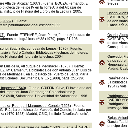
rre Alta del Alcázar (1637)
. Fuente: BOUZA, Fernando, El
9-2099
a biblioteca de Felipe IV en la Torre Alta del Alcázar de
 Instituto de Historia del Libro y de la Lectura, 2005.
Osorio, Alons
CÁTEDRA, Ped
e (-1557)
. Fuente:
de don Alons
doresrb.patrimonionacional.es/node/5056
Consejería d
47)
. Fuente: ETIENVRE, Jean-Pierre, "Libros y lecturas de
Osorio, Alons
dernos bibliográficos, nº 38 (1979), págs. 31-106
CÁTEDRA, Ped
de don Alons
Consejería d
sorio, Beatriz de, condesa de Lemos (1570)
. Fuente:
sio y Pedro Cátedra, Bibliotecas y lecturas de mujeres.
 de Historia del libro y de la lectura, 2004
Quevedo, Fra
datos sobre l
Homenaje a l
n Luis de la, VII duque de Medinaceli (1673)
. Fuente:
Madrid, Cast
 Mª Carmen, "La biblioteca de don Antonio Juan Luis de
e de Medinaceli, en su palacio del Puerto de Santa María
 Instituciones. Documentos, nº 15 (1988), págs. 251-390
Ramírez de P
La biblioteca
1954 (2 vols.
 impresor (1540)
. Fuente: GRIFFIN, Clive, El inventario del
 del impresor Juan Cromberger, Coleccionismo y
os XV-XVIII), Salamanca, Universidad de Salamanca, 1998
Rodríguez de 
BARRIO MOYA, 
Rodríguez de 
endoza, Rodrigo, I Marqués del Cenete (1523)
. Fuente:
investigación
. J., La biblioteca del Marqués del Cenete, iniciada por
a (1470-1523), Madrid, CSIC, Instituto "Nicolás Antonio",
Rojas, Antoni
García, "La b
príncipe don 
, Fadrique, I marqués de Tarifa (1532)
. Fuente: ÁLVAREZ