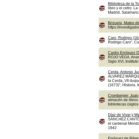
Biblioteca de la To
libro y el cetro. L
Madrid, Salamanca,
Brizuela, Mateo d
https://investiga
Caro, Rodrigo (16
Rodrigo Caro", Cua
Castro Enríquez O
ROJO VEGA, Anasta
Siglo XVI, Instituto
Cerda, Antonio Jua
ÁLVAREZ MÁRQUEZ,
la Cerda, VII duqu
(1673)", Historia.
Cromberger, Juan,
almacén de libros
bibliotecas (sigl
Díaz de Vivar y M
SÁNCHEZ CANTÓN, F
el cardenal Mendoz
1942
Enríquez de Ribera