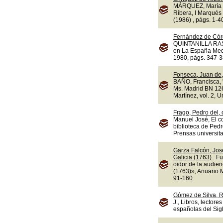
MÁRQUEZ, María d
Ribera, I Marqués 
(1986) , págs. 1-4
Fernández de Cór
QUINTANILLA RASO,
en La España Medi
1980, págs. 347-3
Fonseca, Juan de,
BAÑO, Francisca, "
Ms. Madrid BN 1263
Martínez, vol. 2, 
Frago, Pedro del,
Manuel José, El c
biblioteca de Ped
Prensas universit
Garza Falcón, Jos
Galicia (1763)
. F
oidor de la audie
(1763)», Anuario M
91-160
Gómez de Silva, R
J., Libros, lectore
españolas del Sigl