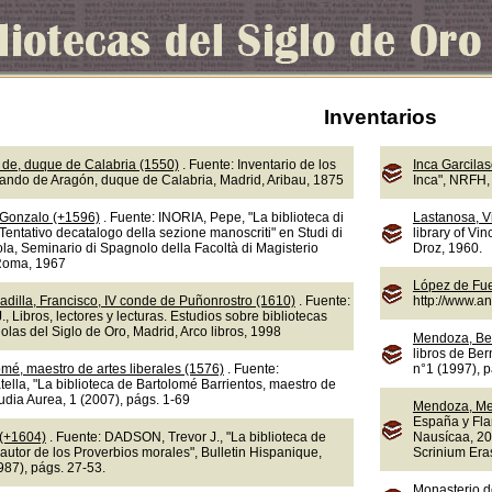
Inventarios
de, duque de Calabria (1550)
. Fuente: Inventario de los
Inca Garcila
nando de Aragón, duque de Calabria, Madrid, Aribau, 1875
Inca", NRFH, 
 Gonzalo (+1596)
. Fuente: INORIA, Pepe, "La biblioteca di
Lastanosa, V
Tentativo decatalogo della sezione manoscriti" en Studi di
library of Vi
la, Seminario di Spagnolo della Facoltà di Magisterio
Droz, 1960.
 Roma, 1967
López de Fue
adilla, Francisco, IV conde de Puñonrostro (1610)
. Fuente:
http://www.a
 Libros, lectores y lecturas. Estudios sobre bibliotecas
olas del Siglo de Oro, Madrid, Arco libros, 1998
Mendoza, Be
libros de Ber
omé, maestro de artes liberales (1576)
. Fuente:
n°1 (1997), 
lla, "La biblioteca de Bartolomé Barrientos, maestro de
tudia Aurea, 1 (2007), págs. 1-69
Mendoza, Me
España y Fla
 (+1604)
. Fuente: DADSON, Trevor J., "La biblioteca de
Nausícaa, 20
autor de los Proverbios morales", Bulletin Hispanique,
Scrinium Eras
987), págs. 27-53.
Monasterio d