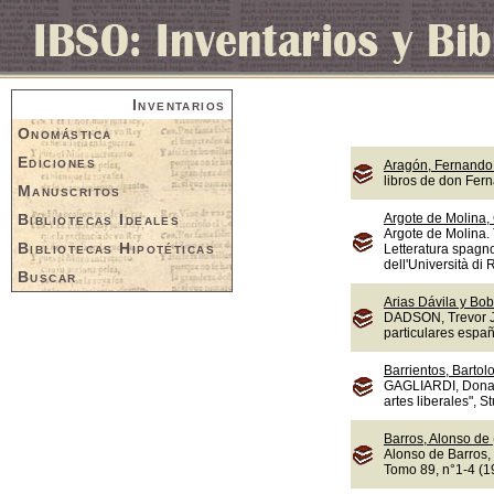
Inventarios
Onomástica
Ediciones
Aragón, Fernando 
libros de don Fer
Manuscritos
Bibliotecas Ideales
Argote de Molina,
Argote de Molina. 
Bibliotecas Hipotéticas
Letteratura spagno
dell'Università di
Buscar
Arias Dávila y Bob
DADSON, Trevor J.,
particulares españ
Barrientos, Bartol
GAGLIARDI, Donate
artes liberales", S
Barros, Alonso de
Alonso de Barros, 
Tomo 89, n°1-4 (1