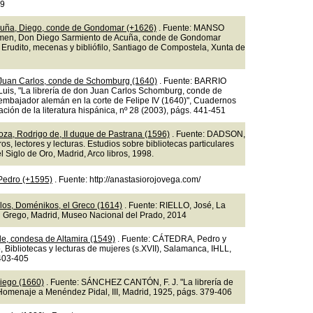
49
cuña, Diego, conde de Gondomar (+1626)
. Fuente: MANSO
en, Don Diego Sarmiento de Acuña, conde de Gondomar
 Erudito, mecenas y bibliófilo, Santiago de Compostela, Xunta de
Juan Carlos, conde de Schomburg (1640)
. Fuente: BARRIO
uis, "La librería de don Juan Carlos Schomburg, conde de
mbajador alemán en la corte de Felipe IV (1640)", Cuadernos
ación de la literatura hispánica, nº 28 (2003), págs. 441-451
oza, Rodrigo de, II duque de Pastrana (1596)
. Fuente: DADSON,
bros, lectores y lecturas. Estudios sobre bibliotecas particulares
 Siglo de Oro, Madrid, Arco libros, 1998.
 Pedro (+1595)
. Fuente: http://anastasiorojovega.com/
os, Doménikos, el Greco (1614)
. Fuente: RIELLO, José, La
el Grego, Madrid, Museo Nacional del Prado, 2014
de, condesa de Altamira (1549)
. Fuente: CÁTEDRA, Pedro y
, Bibliotecas y lecturas de mujeres (s.XVII), Salamanca, IHLL,
403-405
iego (1660)
. Fuente: SÁNCHEZ CANTÓN, F. J. "La librería de
Homenaje a Menéndez Pidal, III, Madrid, 1925, págs. 379-406