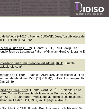
so de la Vega (+1616)
. Fuente: DURAND, José, "La biblioteca del
II, (1947), págs. 239-264.
incencio Juan de (1662)
. Fuente: SELIG, Karl-Ludwig, The
ncencio Juan de Lastanosa Patron of Gracian, Genève, Librairie E.
ntesdaño, Juan, inquisidor de Valladolid (1631)
. Fuente:
nastasiorojo.com/
rnardino de (+1604)
. Fuente: LASPÉRAS, Jean-Michel M., "Los
nardino de Mendoza (1540 [41] - 1604)", Bulletin Hispanique, 99,
págs. 25-39
ncía de (1553, 1562)
. Fuente: GARCÍA PÉREZ, Noelia, Entre
ndes. Corpus Documental de Mencía de Mendoza, Murcia,
04; STEPPE, Jan Karel, "Mencia de Mendoza et ses relations...",
mianum, Leiden, Brill, 1969, vol. II, págs. 464-467.
e San Martín (1788)
. Fuente: Real Academia de la Historia: Ms.