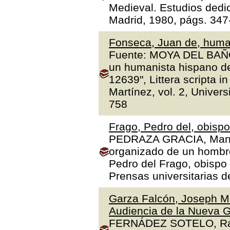
Medieval. Estudios dedi
Madrid, 1980, págs. 347
Fonseca, Juan de, human
Fuente: MOYA DEL BAÑO,
un humanista hispano de
12639", Littera scripta 
Martínez, vol. 2, Univer
758
Frago, Pedro del, obisp
PEDRAZA GRACIA, Manue
organizado de un hombre 
Pedro del Frago, obispo
Prensas universitarias 
Garza Falcón, Joseph Ma
Audiencia de la Nueva G
FERNÁDEZ SOTELO, Rafae