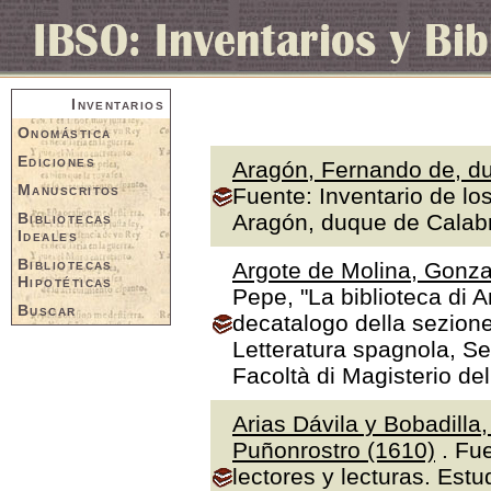
Inventarios
Onomástica
Ediciones
Aragón, Fernando de, du
Manuscritos
Fuente: Inventario de lo
Bibliotecas
Aragón, duque de Calabr
Ideales
Bibliotecas
Argote de Molina, Gonza
Hipotéticas
Pepe, "La biblioteca di A
Buscar
decatalogo della sezione
Letteratura spagnola, Se
Facoltà di Magisterio de
Arias Dávila y Bobadilla
Puñonrostro (1610)
. Fue
lectores y lecturas. Estu