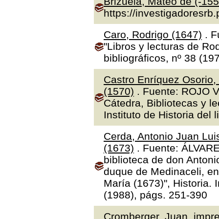
Brizuela, Mateo de (-155
https://investigadoresrb
Caro, Rodrigo (1647)
. F
"Libros y lecturas de Ro
bibliográficos, nº 38 (19
Castro Enríquez Osorio,
(1570)
. Fuente: ROJO V
Cátedra, Bibliotecas y l
Instituto de Historia del 
Cerda, Antonio Juan Luis
(1673)
. Fuente: ÁLVAR
biblioteca de don Antoni
duque de Medinaceli, en
María (1673)", Historia.
(1988), págs. 251-390
Cromberger, Juan, impre