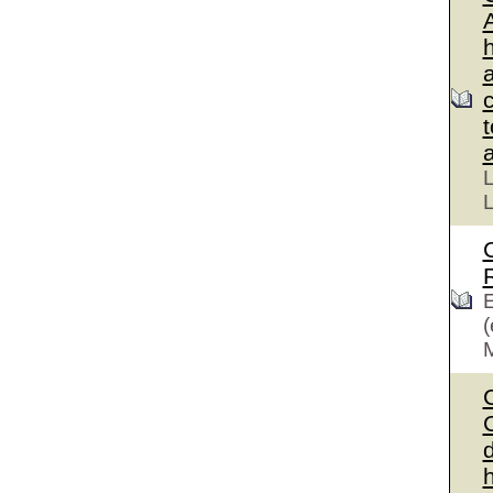
L
L
E
(
C