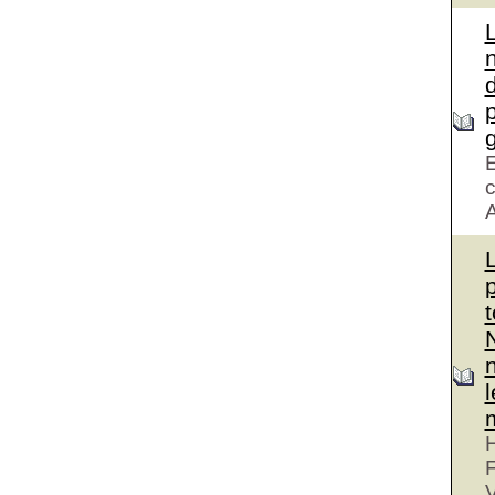
d
g
E
c
A
H
V