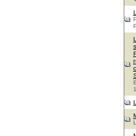
P
c
E
L