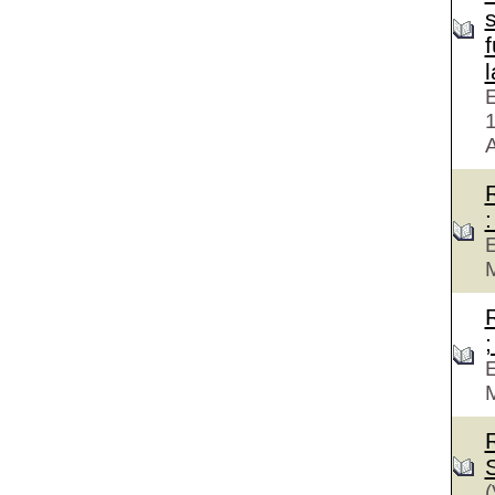
f
E
A
:
E
M
;
E
M
(