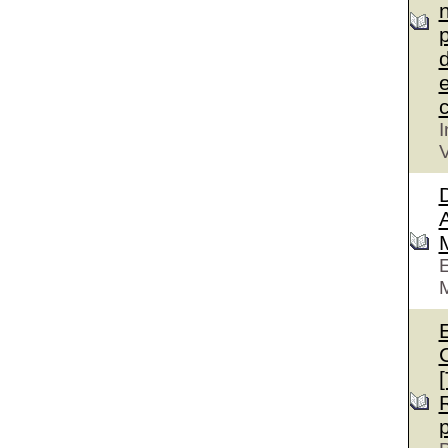
n
p
d
e
c
I
V
D
A
E
M
E