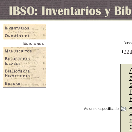
Inventarios
Onomástica
Ediciones
Busc
Manuscritos
1
2
3
Bibliotecas
Ideales
Bibliotecas
Hipotéticas
a
Buscar
P
Autor no especificado