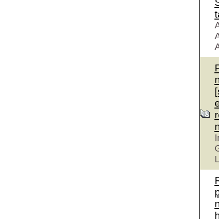
S
t
A
A
A
r
I
G
L
n