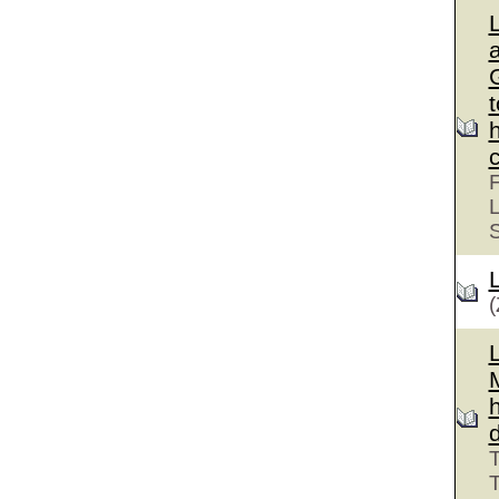
G
F
L
(
T
T