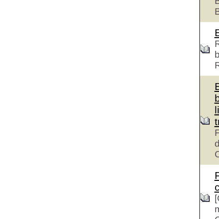
B
R
b
l
F
d
c
[
m