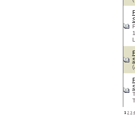
F
L
(
T
T
1
2
3