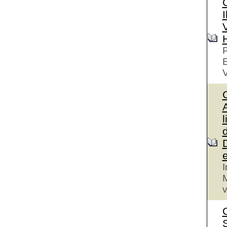
I
V
P
V
A
l
I
M
v