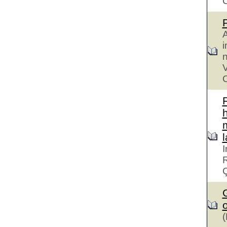
A
i
n
V
C
h
I
R
G