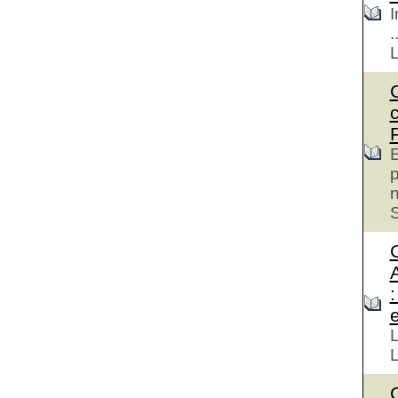
I
.
E
p
S
e
L
L