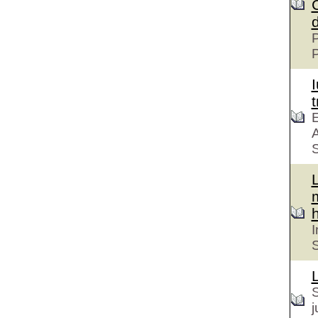
P
t
E
A
S
h
I
S
S
j