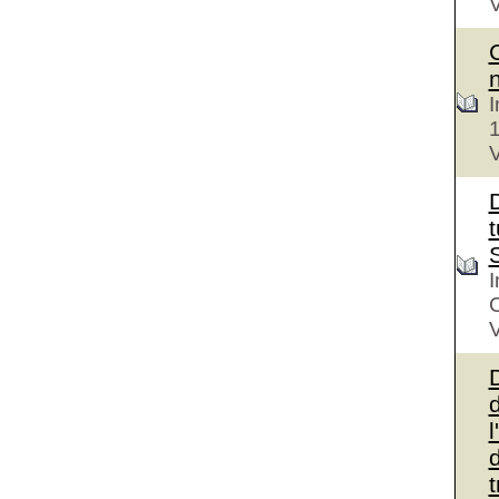
V
I
V
D
t
I
V
d
l
d
t