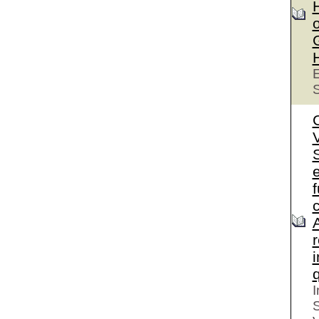
o
E
S
S
e
I
S