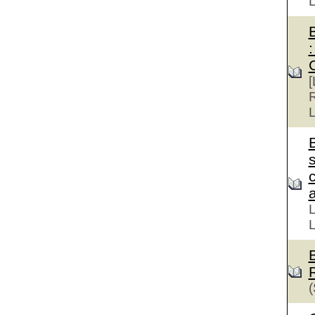
:
[
R
L
s
a
L
L
(