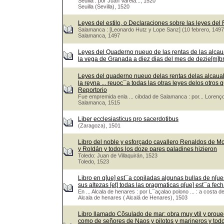
Seuilla : por Juan Varela..., 1520
Seuilla (Sevilla), 1520
Leyes del estilo, o Declaraciones sobre las leyes del
Salamanca : [Leonardo Hutz y Lope Sanz] (10 febrero, 1497
Salamanca, 1497
Leyes del Quaderno nueuo de las rentas de las alcaua
la vega de Granada a diez dias del mes de dezie[m]bre.
Leyes del quaderno nueuo delas rentas delas alcaualas
la reyna ... reuoc¯a todas las otras leyes delos otr
Reportorio
Fue empremida enla ... cibdad de Salamanca : por... Lorenço
Salamanca, 1515
Liber ecclesiasticus pro sacerdotibus
(Zaragoza), 1501
Libro del noble y esforçado cavallero Renaldos de M
y Roldán y todos los doze pares paladines hizieron
Toledo: Juan de Villaquirán, 1523
Toledo, 1523
Libro en q[ue] est¯a copiladas algunas bullas de n[ues
sus altezas [et] todas las pragmaticas q[ue] est¯a fech
En ... Alcala de henares : por L¯açalao polono ... : a costa d
Alcala de henares ( Alcalá de Henares), 1503
Libro llamado Cõsulado de mar: obra muy vtil y prou
como de señores de Naos y pilotos y marineros y tod