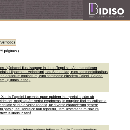
25 páginas )
. / (Johanni tius: Isagoge in libros Tegni seu Artem medicam
urinis. Hipocrates: Aphorismi, seu Sententiae, cum commentationibus
mine acutorum morborum, cum commento eiusdem Galeni. Galeno:
m). (Omnia latine).
nâ Xantis Pagnini Lucensis quae quidem interpretatio, cùm ab
idelicet, magis quàm verba exprimens, in margine libri est collocata,
 collato studio e verbo reddita, ac diverso characterum genere
liorum pars quae Hebraicè non reperitur, item Testamentum Novum
textus lineis insertâ