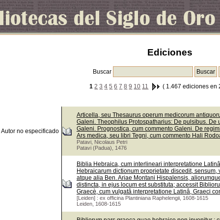
Ediciones
Buscar
1
2
3
4
5
6
7
8
9
10
11
( 1.467 ediciones en 
Articella, seu Thesaurus operum medicorum antiquorum
Galeni. Theophilus Protospatharius: De pulsibus. De 
Galeni. Prognostica, cum commento Galeni. De regi
Autor no especificado
Ars medica, seu libri Tegni, cum commento Hali Rodoa
Patavi, Nicolaus Petri
Patavi (Padua), 1476
Biblia Hebraica, cum interlineari interpretatione Lati
Hebraicarum dictionum proprietate discedit, sensum, v
atque alia Ben. Ariae Montani Hispalensis, aliorumque
distincta, in ejus locum est substituta; accessit Bib
Graecè, cum vulgatâ interpretatione Latinâ, Graeci con
[Leiden] : ex officina Plantiniana Raphelengii, 1608-1615
Leiden, 1608-1615