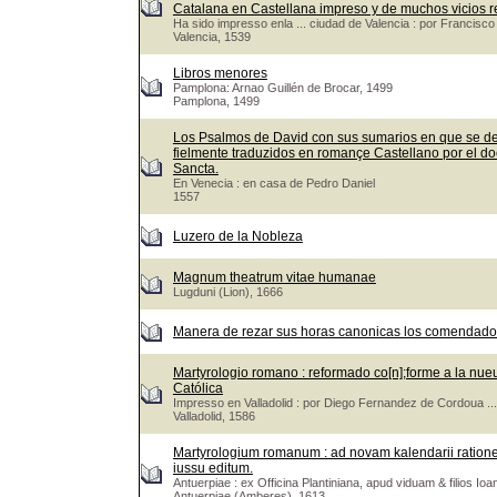
Catalana en Castellana impreso y de muchos vicios r
Ha sido impresso enla ... ciudad de Valencia : por Francis
Valencia, 1539
Libros menores
Pamplona: Arnao Guillén de Brocar, 1499
Pamplona, 1499
Los Psalmos de David con sus sumarios en que se de
fielmente traduzidos en romançe Castellano por el doct
Sancta.
En Venecia : en casa de Pedro Daniel
1557
Luzero de la Nobleza
Magnum theatrum vitae humanae
Lugduni (Lion), 1666
Manera de rezar sus horas canonicas los comendadore
Martyrologio romano : reformado co[n];forme a la nueua 
Católica
Impresso en Valladolid : por Diego Fernandez de Cordoua ...
Valladolid, 1586
Martyrologium romanum : ad novam kalendarii rationem &
iussu editum.
Antuerpiae : ex Officina Plantiniana, apud viduam & filios Ioa
Antuerpiae (Amberes), 1613