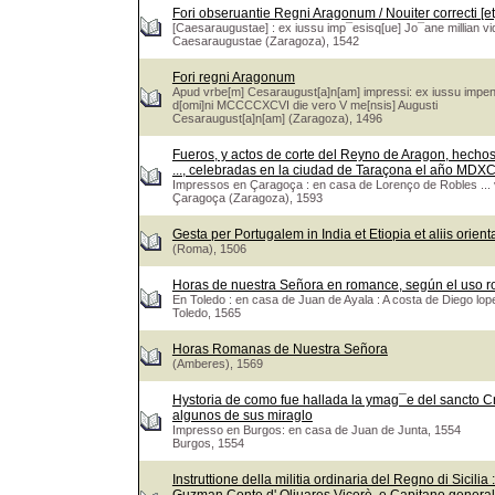
Fori obseruantie Regni Aragonum / Nouiter correcti [et
[Caesaraugustae] : ex iussu imp¯esisq[ue] Jo¯ane millian vi
Caesaraugustae (Zaragoza), 1542
Fori regni Aragonum
Apud vrbe[m] Cesaraugust[a]n[am] impressi: ex iussu impens
d[omi]ni MCCCCXCVI die vero V me[nsis] Augusti
Cesaraugust[a]n[am] (Zaragoza), 1496
Fueros, y actos de corte del Reyno de Aragon, hechos 
..., celebradas en la ciudad de Taraçona el año MDXC
Impressos en Çaragoça : en casa de Lorenço de Robles ...
Çaragoça (Zaragoza), 1593
Gesta per Portugalem in India et Etiopia et aliis orien
(Roma), 1506
Horas de nuestra Señora en romance, según el uso 
En Toledo : en casa de Juan de Ayala : A costa de Diego lope
Toledo, 1565
Horas Romanas de Nuestra Señora
(Amberes), 1569
Hystoria de como fue hallada la ymag¯e del sancto Cr
algunos de sus miraglo
Impresso en Burgos: en casa de Juan de Junta, 1554
Burgos, 1554
Instruttione della militia ordinaria del Regno di Sicili