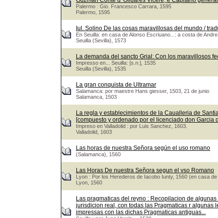
Guzman Conte d' Oliuares Vicerè, e Capitano genera
Palermo : Gio. Francesco Carrara, 1595
Palermo, 1595
Iul. Solino De las cosas maravillosas del mundo / trad
En Seuilla: en casa de Alonso Escriuano...: a costa de Andr
Seuilla (Sevilla), 1573
La demanda del sancto Grial: Con los maravillosos fe
Impresso en... Seuilla: [s.n.], 1535
Seuilla (Sevilla), 1535
La gran conquista de Ultramar
Salamanca: por maestre Hans giesser, 1503, 21 de junio
Salamanca, 1503
La regla y establecimientos de la Caualleria de Santiag
[compuesto y ordenado por el licenciado don Garcia
Impreso en Valladolid : por Luis Sanchez, 1603.
Valladolid, 1603
Las horas de nuestra Señora según el uso romano
(Salamanca), 1560
Las Horas De nuestra Señora segun el vso Romano
Lyon : Por los Herederos de Iacobo Iunty, 1560 (en casa de
Lyon, 1560
Las pragmaticas del reyno : Recopilacion de algunas
jurisdicion real, con todas las Pragmaticas r algunas 
impressas con las dichas Pragmaticas antiguas...