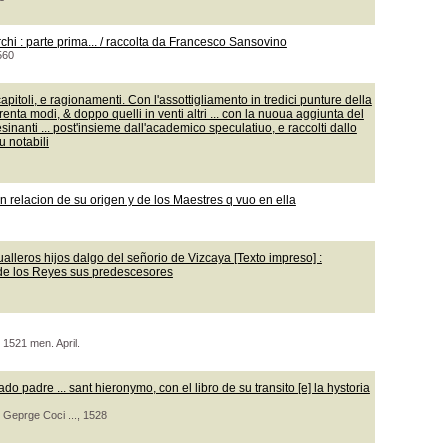
rchi : parte prima... / raccolta da Francesco Sansovino
560
toli, e ragionamenti. Con l'assottigliamento in tredici punture della
trenta modi, & doppo quelli in venti altri ... con la nuoua aggiunta del
lesinanti ... post'insieme dall'academico speculatiuo, e raccolti dallo
u notabili
on relacion de su origen y de los Maestres q vuo en ella
ualleros hijos dalgo del señorio de Vizcaya [Texto impreso] :
 de los Reyes sus predescesores
 1521 men. April.
o padre ... sant hieronymo, con el libro de su transito [e] la hystoria
 Geprge Coci ..., 1528