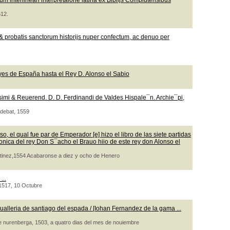
m interlineari interpretaione latina ex Biblijs Complutensibus
612.
 probatis sanctorum historijs nuper confectum, ac denuo per
yes de España hasta el Rey D. Alonso el Sabio
ssimi & Reuerend. D. D. Ferdinandi de Valdes Hispale¯n. Archie¯pi,
udebat, 1559
o, el qual fue par de Emperador [e] hizo el libro de las siete partidas
ronica del rey Don S¯acho el Brauo hiio de este rey don Alonso el
artinez,1554 Acabaronse a diez y ocho de Henero
...
, 1517, 10 Octubre
ualleria de santiago del espada / [Iohan Fernandez de la gama ...
de nurenberga, 1503, a quatro dias del mes de nouiembre