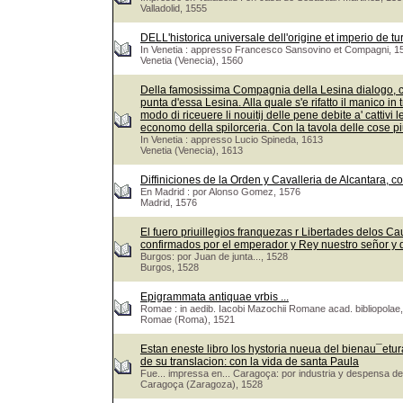
Valladolid, 1555
DELL'historica universale dell'origine et imperio de tu
In Venetia : appresso Francesco Sansovino et Compagni, 1
Venetia (Venecia), 1560
Della famosissima Compagnia della Lesina dialogo, capi
punta d'essa Lesina. Alla quale s'e rifatto il manico in 
modo di riceuere li nouitij delle pene debite a' cattivi 
economo della spilorceria. Con la tavola delle cose pi
In Venetia : appresso Lucio Spineda, 1613
Venetia (Venecia), 1613
Diffiniciones de la Orden y Cavalleria de Alcantara, c
En Madrid : por Alonso Gomez, 1576
Madrid, 1576
El fuero priuillegios franquezas r Libertades delos Ca
confirmados por el emperador y Rey nuestro señor y
Burgos: por Juan de junta..., 1528
Burgos, 1528
Epigrammata antiquae vrbis ...
Romae : in aedib. Iacobi Mazochii Romane acad. bibliopolae,
Romae (Roma), 1521
Estan eneste libro los hystoria nueua del bienau¯eturad
de su translacion: con la vida de santa Paula
Fue... impressa en... Caragoça: por industria y despensa de
Caragoça (Zaragoza), 1528