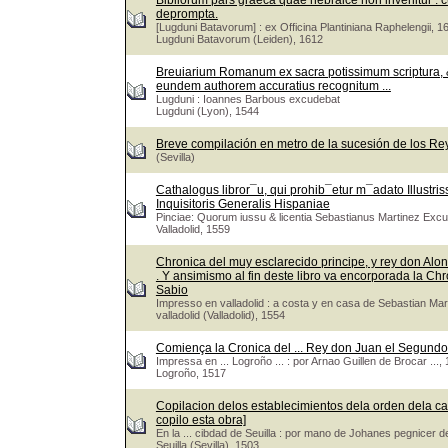
Bibliorum pars graeca quae hebraice non invenitur : cu
deprompta.
[Lugduni Batavorum] : ex Officina Plantiniana Raphelengii, 1
Lugduni Batavorum (Leiden), 1612
Breuiarium Romanum ex sacra potissimum scriptura, &
eundem authorem accuratius recognitum ...
Lugduni : Ioannes Barbous excudebat
Lugduni (Lyon), 1544
Breve compilación en metro de la sucesión de los Re
(Sevilla)
Cathalogus libror¯u, qui prohib¯etur m¯adato Illustri
Inquisitoris Generalis Hispaniae
Pinciae: Quorum iussu & licentia Sebastianus Martinez Exc
Valladolid, 1559
Chronica del muy esclarecido principe, y rey don Alons
. Y ansimismo al fin deste libro va encorporada la Ch
Sabio
Impresso en valladolid : a costa y en casa de Sebastian M
valladolid (Valladolid), 1554
Comiença la Cronica del ... Rey don Juan el Segundo 
Impressa en ... Logroño ... : por Arnao Guillen de Brocar ...
Logroño, 1517
Copilacion delos establecimientos dela orden dela ca
copilo esta obra]
En la ... cibdad de Seuilla : por mano de Johanes pegnicer 
Seuilla (Sevilla), 1503