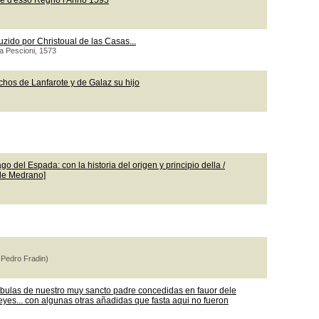
le d'esso Regno l'Anno 1595
uzido por Christoual de las Casas...
ea Pescioni, 1573
chos de Lanfarote y de Galaz su hijo
o del Espada: con la historia del origen y principio della /
 de Medrano]
 Pedro Fradin)
 bulas de nuestro muy sancto padre concedidas en fauor dele
leyes... con algunas otras añadidas que fasta aqui no fueron