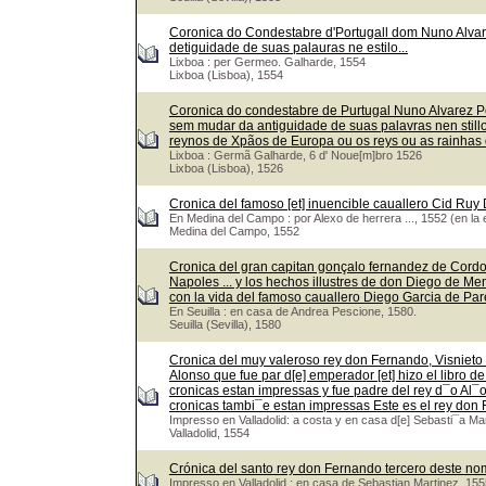
Coronica do Condestabre d'Portugall dom Nuno Alvar
detiguidade de suas palauras ne estilo...
Lixboa : per Germeo. Galharde, 1554
Lixboa (Lisboa), 1554
Coronica do condestabre de Purtugal Nuno Alvarez P
sem mudar da antiguidade de suas palavras nen stil
reynos de Xpãos de Europa ou os reys ou as rainhas
Lixboa : Germã Galharde, 6 d' Noue[m]bro 1526
Lixboa (Lisboa), 1526
Cronica del famoso [et] inuencible cauallero Cid Ru
En Medina del Campo : por Alexo de herrera ..., 1552 (en la 
Medina del Campo, 1552
Cronica del gran capitan gonçalo fernandez de Cordou
Napoles ... y los hechos illustres de don Diego de Me
con la vida del famoso cauallero Diego Garcia de Pa
En Seuilla : en casa de Andrea Pescione, 1580.
Seuilla (Sevilla), 1580
Cronica del muy valeroso rey don Fernando, Visnieto 
Alonso que fue par d[e] emperador [et] hizo el libro de
cronicas estan impressas y fue padre del rey d¯o Al¯
cronicas tambi¯e estan impressas Este es el rey do
Impresso en Valladolid: a costa y en casa d[e] Sebasti¯a Ma
Valladolid, 1554
Crónica del santo rey don Fernando tercero deste nom
Impresso en Valladolid : en casa de Sebastian Martinez, 155