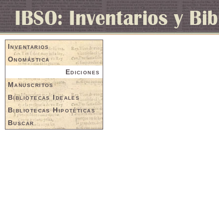
Inventarios
Onomástica
Ediciones
Manuscritos
Bibliotecas Ideales
Bibliotecas Hipotéticas
Buscar