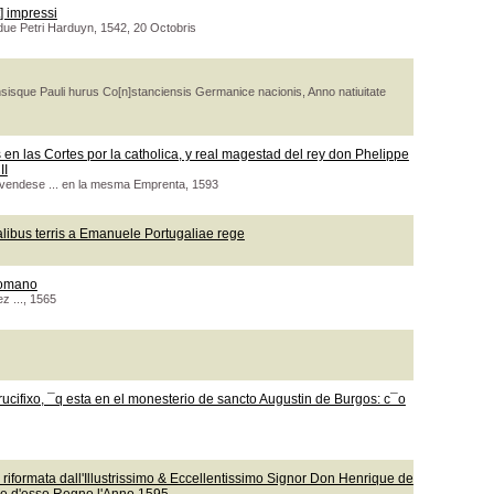
] impressi
due Petri Harduyn, 1542, 20 Octobris
isque Pauli hurus Co[n]stanciensis Germanice nacionis, Anno natiuitate
en las Cortes por la catholica, y real magestad del rey don Phelippe
II
 vendese ... en la mesma Emprenta, 1593
talibus terris a Emanuele Portugaliae rege
romano
z ..., 1565
ucifixo, ¯q esta en el monesterio de sancto Augustin de Burgos: c¯o
a : riformata dall'Illustrissimo & Eccellentissimo Signor Don Henrique de