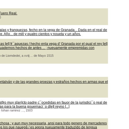
 Fuero Real.
)
las y franquezas, fecho en la vega de Granada... Dada en el real de
 Año... de mill y quatro cientos y noueta y un años.
 [et] fr¯aquezas / hecho enla vega d' Granada por el qual el rey [et]
os quadernos hechos de antes ... ; nueuamente empremidas con
 de Liomdedei, a xviij ... de Mayo 1515
ontalván y de las grandes proezas y estraños hechos en armas que el
t]ro muy s[an]cto padre c¯ocedidas en fauor de la jurisdici¯o real de
as para la buena gouernaci¯o d[e]l reyno [...]
e Iohan ramirez ..., 1503
echosa : y aun muy necessaria, ansi para todo genero de mercaderes
os los que nauegã / es agora nueuamente traduzido de lengua