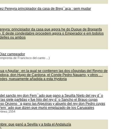
ez Pereyra principiador da casa de Breg¯aça : sem mudar
ereyra: principiador da casa que agora he do Duque de Braganfa
lo. E deste condestabre procedem agora o Emperador e em todolos
 delles ou ambos
y Diaz campeador
emprenta de Francisco del canto ...)
a y Aguilar : en la qual se contienen las dos cõquistas del Reyno de
ndoça, don Hugo de Cardona, el Conde Pedro Nauarro, y otros ... ;
redes, nueuamente añadida a esta Hystoria
del sancto rey don Fern¯ado que gano a Seuilla Nieto del rey d¯o
 las siete partidas y fue hiio del rey d¯o Sancho el Brauo cuyas
oso Onzeno ¯q gano las Algeziras y abuelo del rey don Pedro cuyas
n Fern¯ado que dizen que murio emplazado de los Caruaiales
rtinez,1554
bre: que ganó a Sevilla y a toda el Andaluzía
5