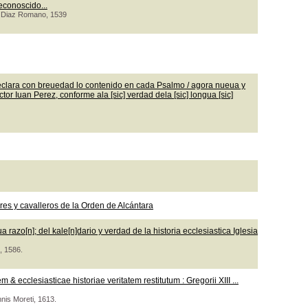
econoscido...
co Diaz Romano, 1539
clara con breuedad lo contenido en cada Psalmo / agora nueua y
or Iuan Perez, conforme ala [sic] verdad dela [sic] longua [sic]
s y cavalleros de la Orden de Alcántara
razo[n]; del kale[n]dario y verdad de la historia ecclesiastica Iglesia
, 1586.
 ecclesiasticae historiae veritatem restitutum : Gregorii XIII ...
nnis Moreti, 1613.