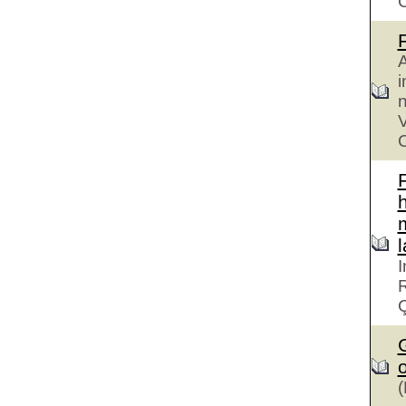
A
i
n
V
C
h
I
R
G