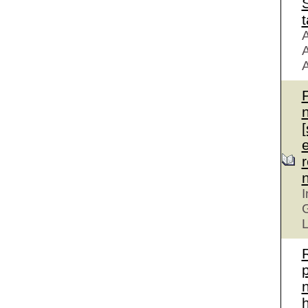
S
t
A
A
A
r
I
G
L
n