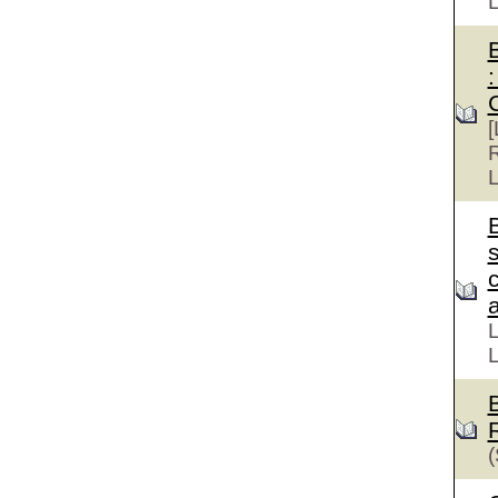
:
[
R
L
s
a
L
L
(