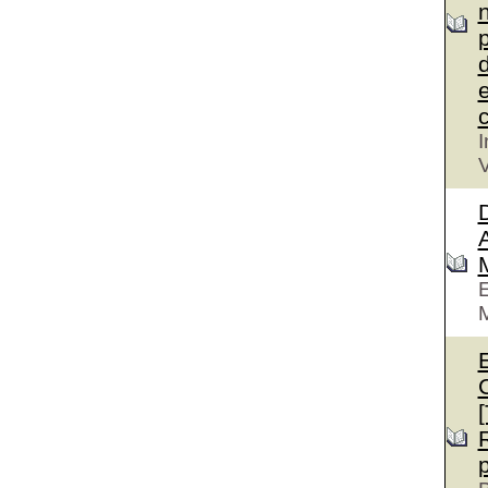
n
p
d
e
c
I
V
D
A
E
M
E