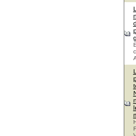
d
g
E
c
A
H
V