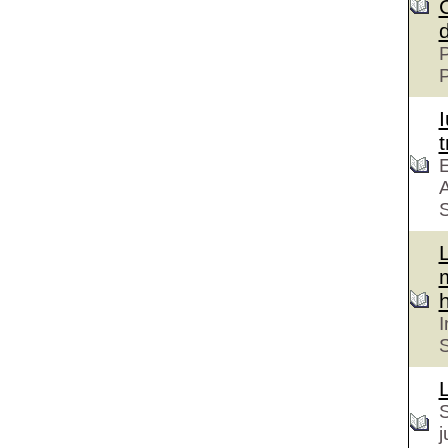
P
t
E
A
S
h
I
S
S
j