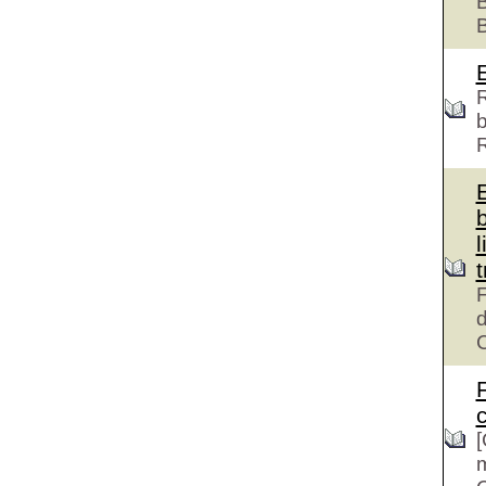
B
R
b
l
F
d
c
[
m