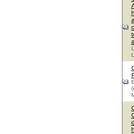
L
L
E
(
C