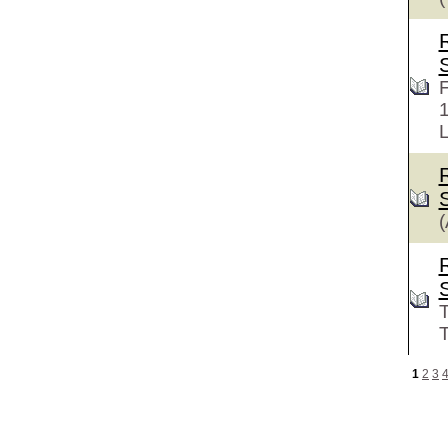
F
L
(
T
T
1
2
3