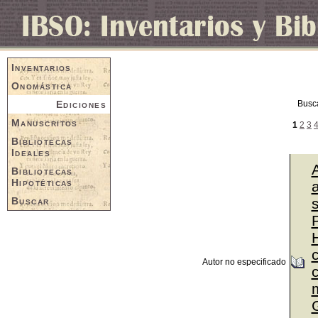
Inventarios
Onomástica
Ediciones
Busc
Manuscritos
1
2
3
Bibliotecas
Ideales
Bibliotecas
Hipotéticas
a
Buscar
P
Autor no especificado