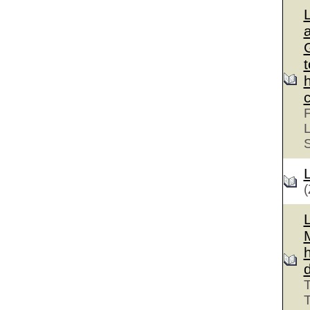
G
F
L
(
T
T