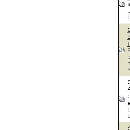
I
.
E
p
S
e
L
L