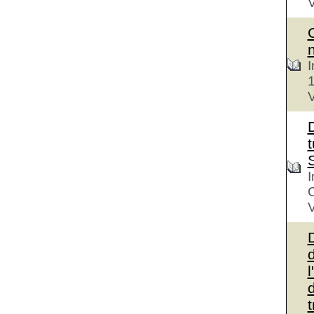
V
I
V
D
t
I
V
d
l
d
t