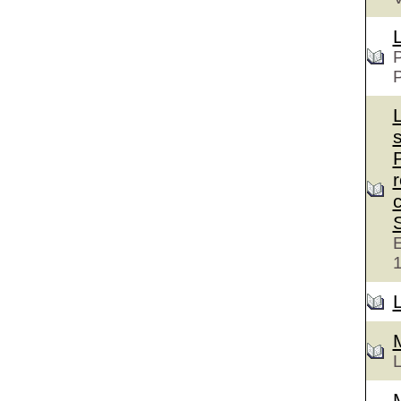
P
c
E
L