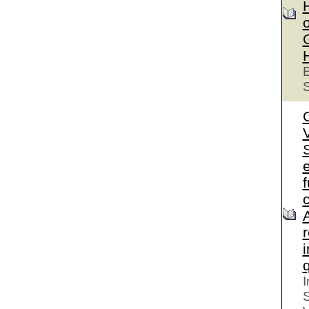
o
E
S
S
e
I
S