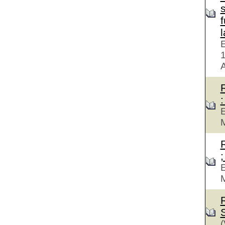
f
E
A
:
E
M
;
E
M
(