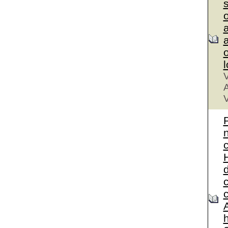
a
a
V
A
V
A
h