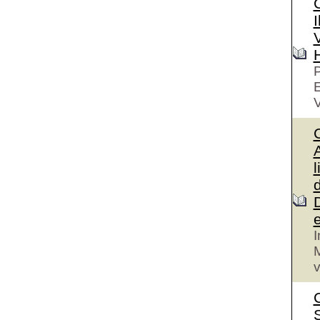
I
V
P
V
A
l
I
M
v