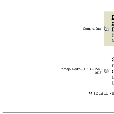
c
Cornejo, Juan
(
M
r
Cornejo, Pedro (O.C.D.) (1566-
C
1618)
E
L
1
2
3
4
5
6
7
8