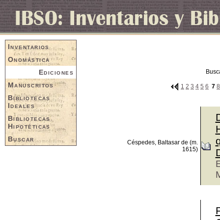
Inventarios
Onomástica
Ediciones
Busc
Manuscritos
1
2
3
4
5
6
7
8
Bibliotecas
Ideales
Bibliotecas
Hipotéticas
H
Buscar
Céspedes, Baltasar de (m.
1615)
E
M