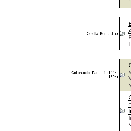
B
A
Colella, Bernardino
P
P
V
Collenuccio, Pandolfo (1444-
1504)
V
V
i
I
V