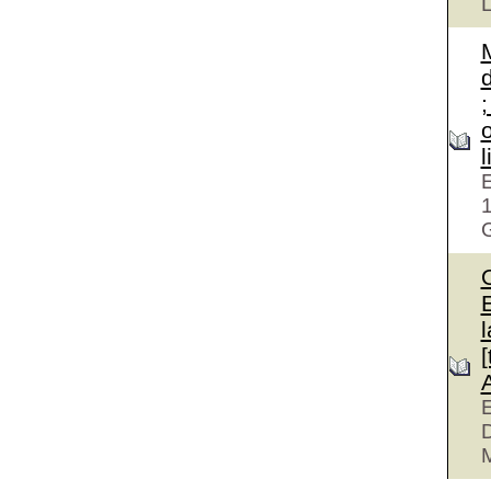
L
d
;
E
G
l
[
E
M