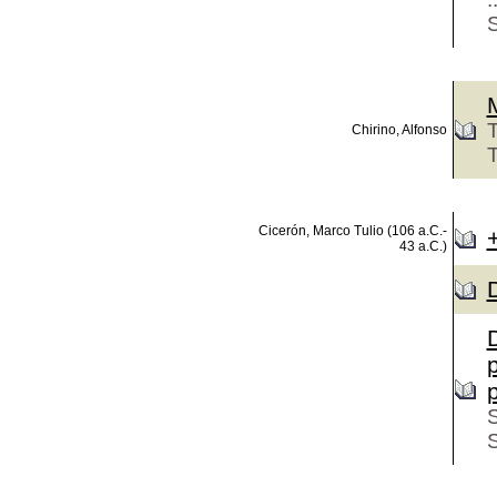
S
T
Chirino, Alfonso
T
Cicerón, Marco Tulio (106 a.C.-
43 a.C.)
D
S
S