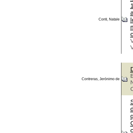
1
Conti, Natale
m
V
E
Contreras, Jerónimo de
d