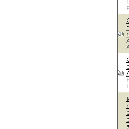
P
P
d
r
A
A
e
H
I
e
a