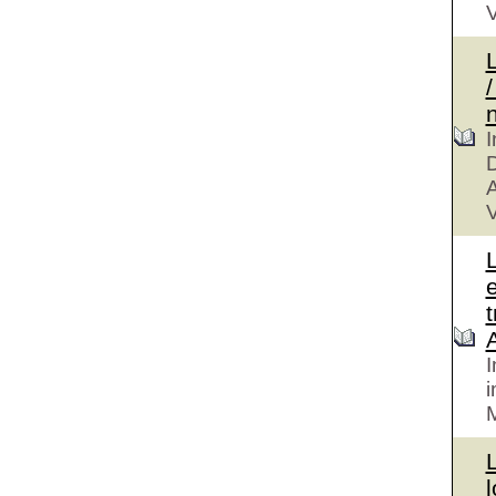
V
/
I
D
V
I
i
l