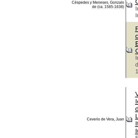
Céspedes y Meneses, Gonzalo
de (ca. 1585-1638)
I
I
I
d
Ceverio de Vera, Juan
I
E