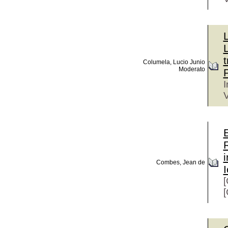
L
L
t
Columela, Lucio Junio
Moderato
I
V
Combes, Jean de
[