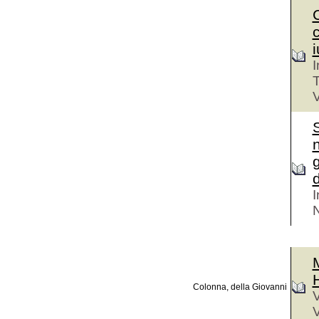
i
I
T
V
d
I
N
M
Colonna, della Giovanni
V
V