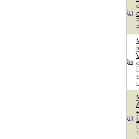
d
c
P
P
M
V
L
L
L