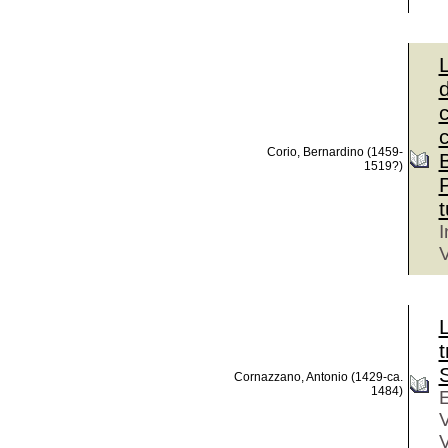
L
d
c
Corio, Bernardino (1459-
1519?)
t
I
V
Cornazzano, Antonio (1429-ca.
1484)
E
V