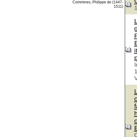
Commines, Philippe de (1447-
1511)
F
p
I
V
c
h
B
O