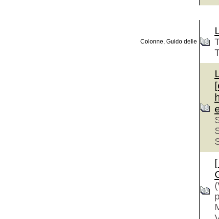
T
Colonne, Guido delle
T
S
S
S
[
(
p
M
V