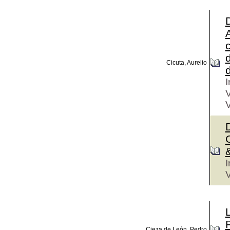
D
A
c
d
Cicuta, Aurelio
d
I
V
V
D
C
&
I
V
Cieza de León, Pedro