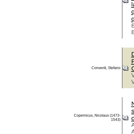
B
B
P
Conventi, Stefano
V
V
N
Copernicus, Nicolaus (1473-
c
1543)
A