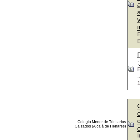
B
B
;
E
.
Colegio Menor de Trinitarios
Calzados (Alcalá de Henares)
I