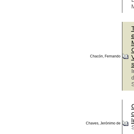
M
T
Chacón, Fernando
I
d
S
l
Chaves, Jerónimo de
S
.