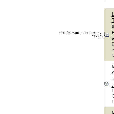
L
t
Cicerón, Marco Tulio (106 a.C.-
43 a.C.)
v
E
c
M
M
L
L