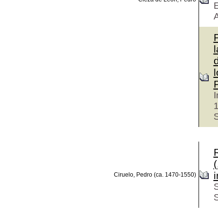
E
P
l
I
S
(
Ciruelo, Pedro (ca. 1470-1550)
S