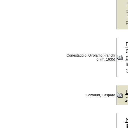
l
p
l
P
D
C
Conestaggio, Girolamo Franchi
di (m. 1635)
I
Contarini, Gasparo
l