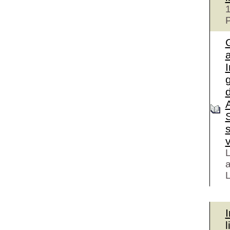
1
P
d
L
a
L
I