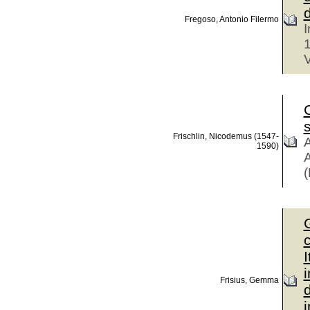
Fregoso, Antonio Filermo
I
V
Frischlin, Nicodemus (1547-
A
1590)
A
(
I
Frisius, Gemma