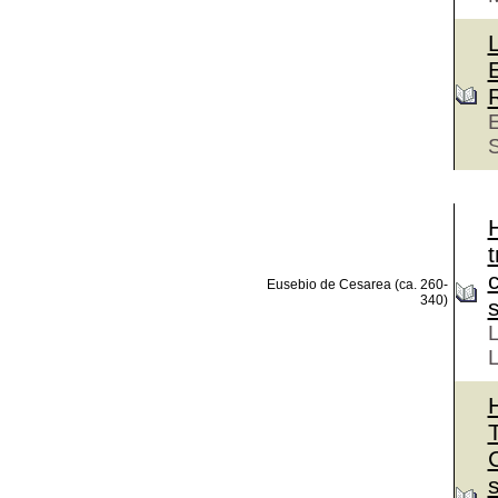
E
S
H
t
Eusebio de Cesarea (ca. 260-
340)
L
L
H
T