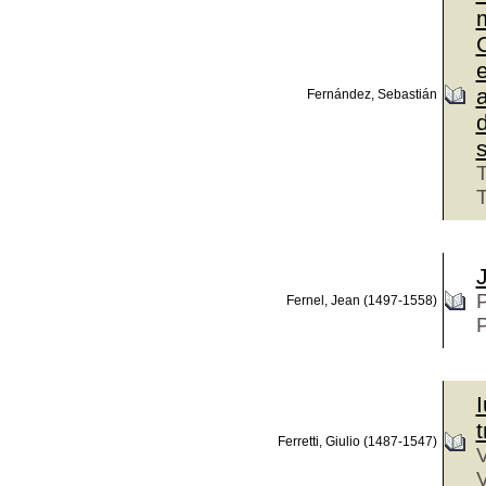
Fernández, Sebastián
s
T
P
Fernel, Jean (1497-1558)
P
I
t
Ferretti, Giulio (1487-1547)
V
V