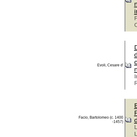
i
F
C
D
d
Evoli, Cesare d'
n
I
Facio, Bartolomeo (c. 1400
-1457)
L
L