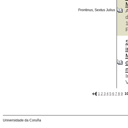
A
Frontinus, Sextus Julius
d
P
S
i
d
m
I
V
1
2
3
4
5
6
7
8
9
1
Universidade da Coruña