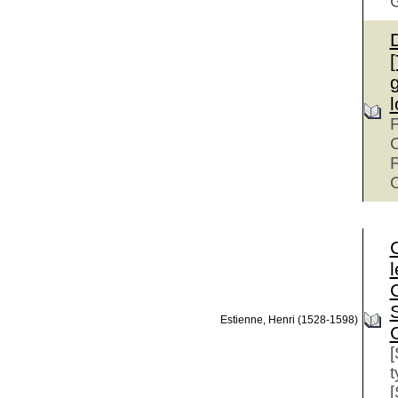
F
C
F
C
C
Estienne, Henri (1528-1598)
C
[
t
[