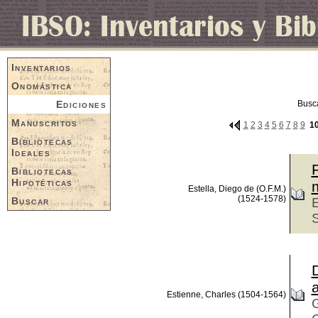
Inventarios
Onomástica
Ediciones
Busc
Manuscritos
1
2
3
4
5
6
7
8
9
1
Bibliotecas
Ideales
P
Bibliotecas
Hipotéticas
m
Estella, Diego de (O.F.M.)
(1524-1578)
Buscar
E
Estienne, Charles (1504-1564)