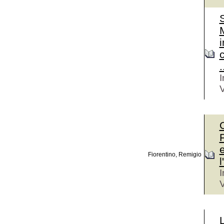
M
i
c
.
I
V
O
F
Fiorentino, Remigio
l
I
V
L