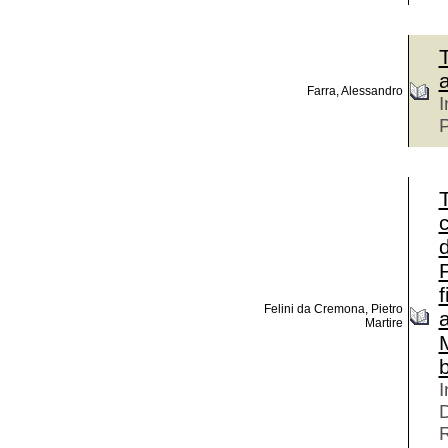
a
Farra, Alessandro
I
P
c
P
f
Felini da Cremona, Pietro
a
Martire
M
I
D