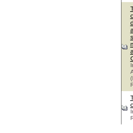
c
a
s
m
a
I
A
(
I