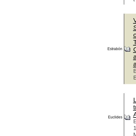
V
o
T
Estrabón
a
B
B
t
Euclides
E
M