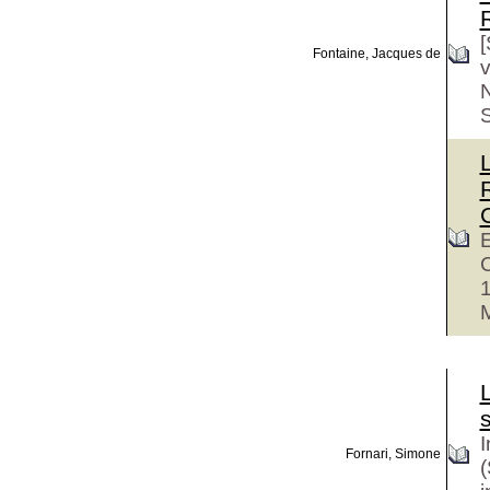
[
Fontaine, Jacques de
v
S
C
E
C
I
Fornari, Simone
(