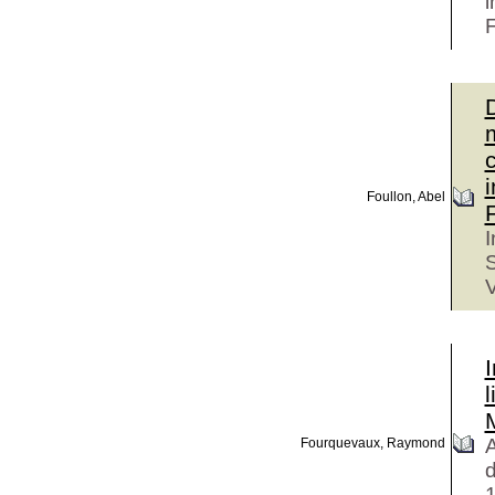
i
F
D
i
Foullon, Abel
I
S
V
I
A
Fourquevaux, Raymond
d