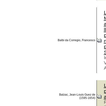
l
Balbi da Corregio, Francesco
p
S
I
V
A
p
Balzac, Jean-Louis Guez de
(1595-1654)
P