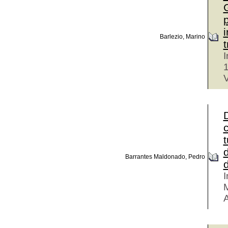
p
Barlezio, Marino
t
I
V
t
Barrantes Maldonado, Pedro
d
I
M
A