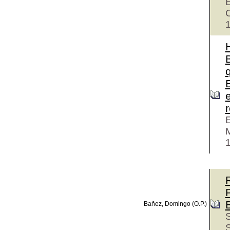
E
C
e
r
E
M
R
P
Bañez, Domingo (O.P.)
S