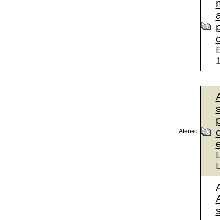
E
s
Ateneo
L
L