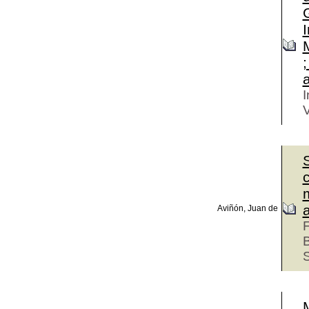
;
I
V
c
m
Aviñón, Juan de
F
B
S