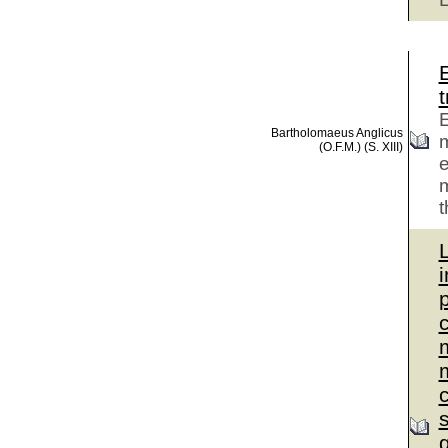
E
t
E
Bartholomaeus Anglicus
m
(O.F.M.) (S. XIII)
e
t
i
s
g