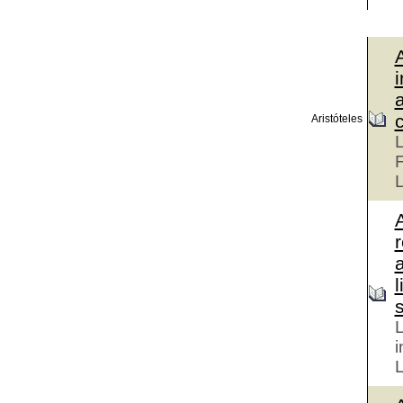
i
a
Aristóteles
L
L
A
r
a
l
s
L
i
L