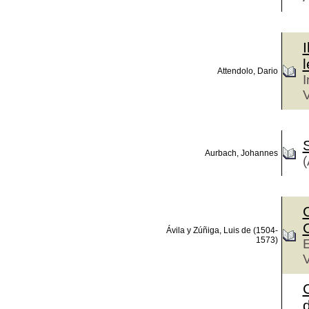
I
l
Attendolo, Dario
I
V
Aurbach, Johannes
(
Ávila y Zúñiga, Luis de (1504-
1573)
E
C
d