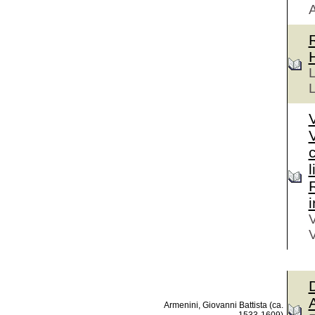
A
R
L
V
R
i
V
V
D
A
Armenini, Giovanni Battista (ca.