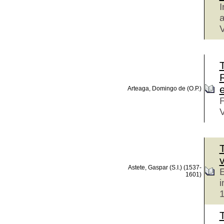
I
a
V
e
Arteaga, Domingo de (O.P.)
F
V
T
Astete, Gaspar (S.I.) (1537-
E
1601)
i
T