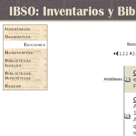
Inventarios
Onomástica
Ediciones
Busc
Manuscritos
1
2
3
4
5
Bibliotecas
Ideales
Bibliotecas
Hipotéticas
e
Aristófanes
F
Buscar
A
A
q
r