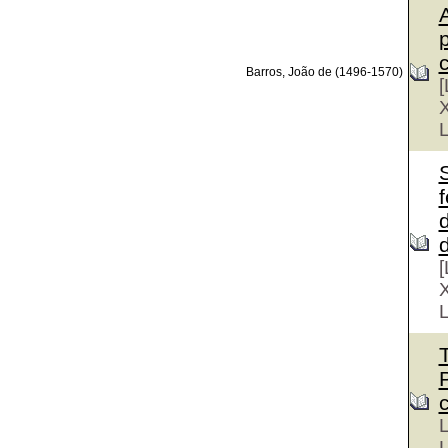
Barros, João de (1496-1570)
[
X
L
[
X
L
L
L