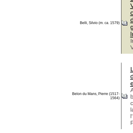
V
d
Belli, Silvio (m. ca. 1579)
g
l
I
V
d
A
Belon du Mans, Pierre (1517-
b
1564)
c
l
l
P