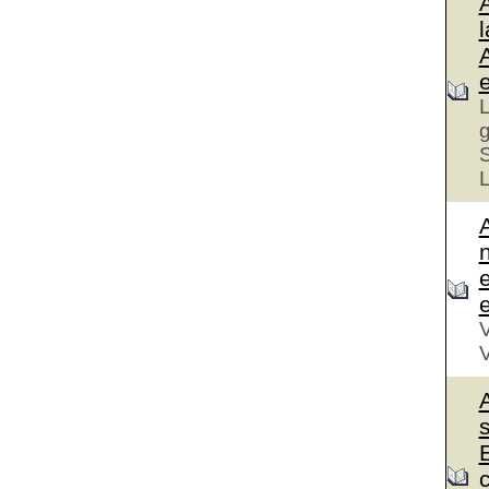
l
A
L
g
S
L
A
e
V
V
A