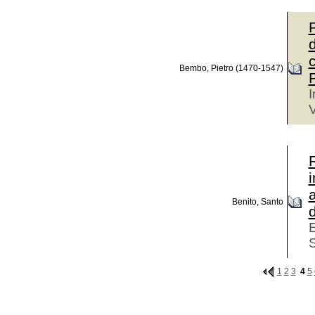
d
Bembo, Pietro (1470-1547)
P
I
V
R
Benito, Santo
1
2
3
4
5