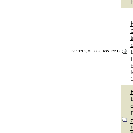
P
B
Bandello, Matteo (1485-1561)
H
E
I
e
r