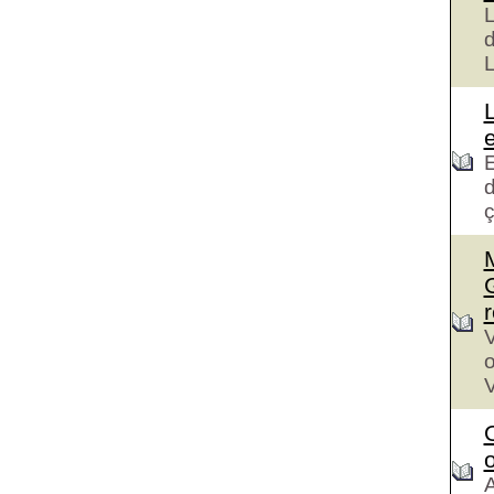
L
d
L
L
E
ç
V
o
V
o
A