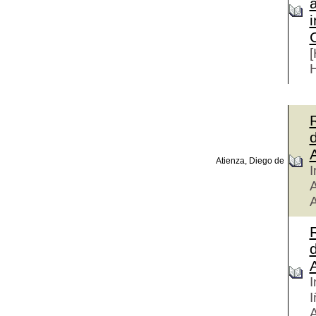
i
H
Atienza, Diego de
I
A
I
I
A