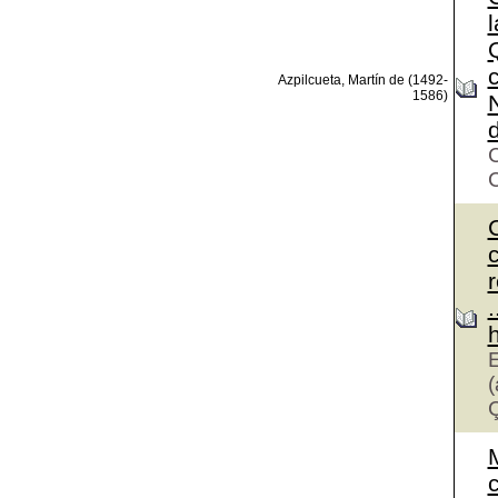
l
Azpilcueta, Martín de (1492-
1586)
C
C
c
r
.
h
E
(