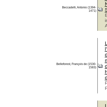
Beccadelli, Antonio (1394-
1471)
E
i
l
d
Belleforest, François de (1530-
d
1583)
h
P
P
L