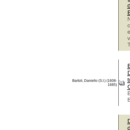
d
B
N
c
e
v
T
E
Bartoli, Daniello (S.I.) (1608-
1685)
B
B