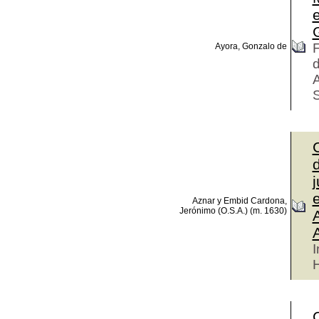
F
Ayora, Gonzalo de
d
A
d
e
Aznar y Embid Cardona,
Jerónimo (O.S.A.) (m. 1630)
I