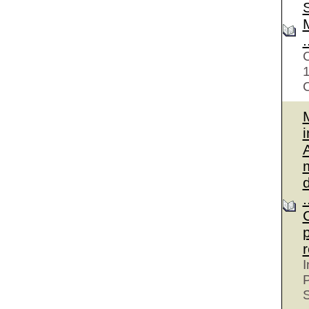
S
M
.
C
C
A
d
p
r
I
P