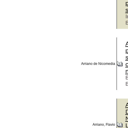
p
I
p
c
Arriano de Nicomedia
B
B
N
Arriano, Flavio