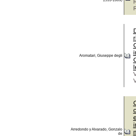
1533-1609)
R
r
i
Aromatari, Giuseppe degli
V
V
C
Arredondo y Alvarado, Gonzalo
de