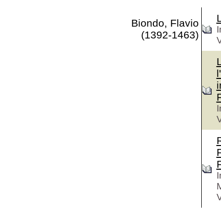
Biondo, Flavio
I
(1392-1463)
V
L
l
I
V
R
F
I
M
V