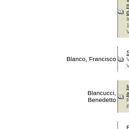
m
d
I
V
Blanco, Francisco
V
V
Blancucci,
Benedetto