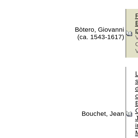
Bòtero, Giovanni
p
(ca. 1543-1617)
V
V
L
B
C
Bouchet, Jean