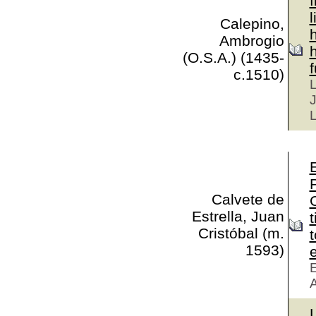
f
l
Calepino,
h
Ambrogio
h
(O.S.A.) (1435-
c.1510)
L
J
L
E
Calvete de
Estrella, Juan
Cristóbal (m.
1593)
e
E