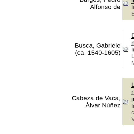
Alfonso de
I
B
D
m
Busca, Gabriele
I
(ca. 1540-1605)
L
M
Cabeza de Vaca,
Álvar Núñez
I
V