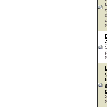
M
c
d
c
S
D
S
S
L
t
S
S