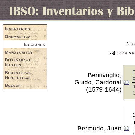
Inventarios
Onomástica
Ediciones
Busc
Manuscritos
1
2
3
4
5
6
Bibliotecas
Ideales
D
Bibliotecas
Bentivoglio,
Hipotéticas
B
Guido, Cardenal
Buscar
I
(1579-1644)
C
C
i
Bermudo, Juan
F