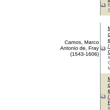
c
e
Camos, Marco
Antonio de, Fray
(1543-1606)
I
G
M
c
e
I