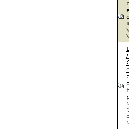
I
V
V
C
M
G
c