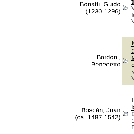
Bonatti, Guido
V
(1230-1296)
I
V
d
Bordoni,
Benedetto
V
V
l
Boscán, Juan
E
(ca. 1487-1542)
B