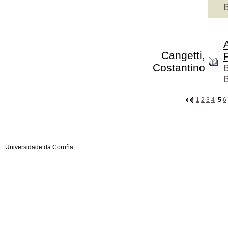
B
Cangetti,
Costantino
B
B
1
2
3
4
5
6
Universidade da Coruña