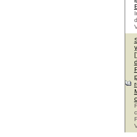
I
d
V
d
M
F
c
F
V