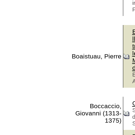
i
P
t
Boaistuau, Pierre
M
E
A
Boccaccio,
S
Giovanni (1313-
d
1375)
S