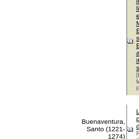
l
l
e
M
B
s
a
i
[
f
P
Buenaventura,
Santo (1221-
F
1274)