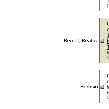
1
Bernal, Beatriz
I
V
d
Berosio
I
F
V