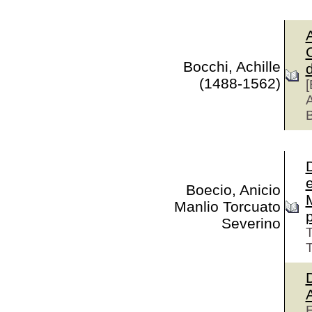
Bocchi, Achille
(1488-1562)
[
A
Boecio, Anicio
Manlio Torcuato
Severino
T
T
E