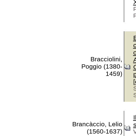
P
P
Bracciolini,
A
Poggio (1380-
1459)
[
S
S
I
Brancàccio, Lelio
(1560-1637)
V