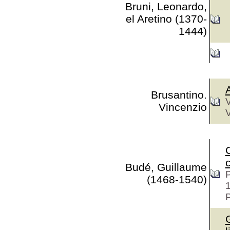
Bruni, Leonardo,
el Aretino (1370-
1444)
Brusantino.
V
Vincenzio
V
c
Budé, Guillaume
P
(1468-1540)
P
G