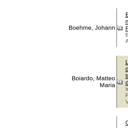
m
Boehme, Johann
E
Boiardo, Matteo
d
Maria
I
F
V