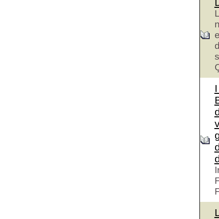
L
n
e
d
s
I
B
d
d
d
I
F
F