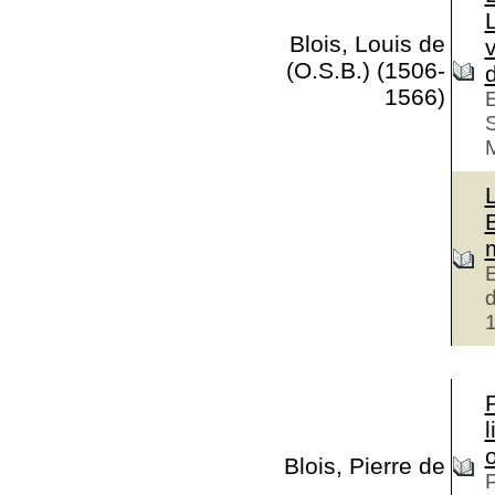
L
Blois, Louis de
v
(O.S.B.) (1506-
d
1566)
E
S
M
B
E
d
l
Blois, Pierre de
P