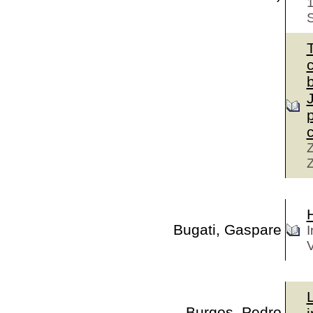
1
S
Z
Z
H
Bugati, Gaspare
I
V
L
Burgos, Pedro