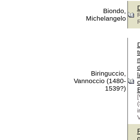
Biondo,
Michelangelo
t
m
d
Biringuccio,
l
Vannoccio (1480-
1539?)
[
(
i
V
P
g