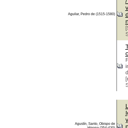
d
Aguilar, Pedro de (1515-1580)
[
S
T
o
F
i
d
[
S
y
Agustín, Santo, Obispo de
Hipona (354-430)