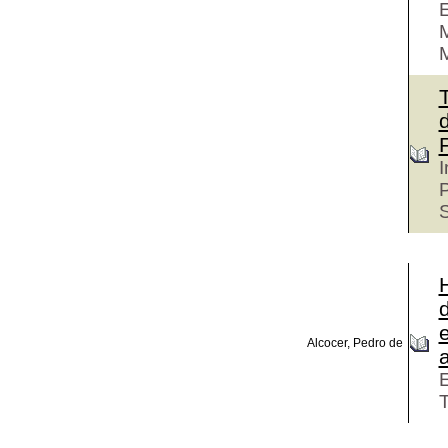
E
M
M
F
I
P
H
e
Alcocer, Pedro de
E
T