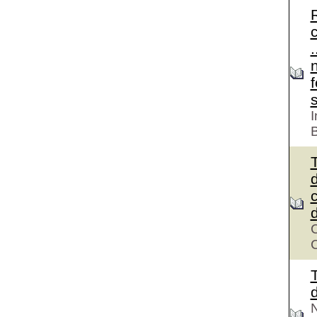
c
.
f
I
T
d
c
C
C
T
d
N