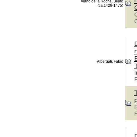
r
Alano de la Roche, Beato
(ca.1428-1475)
C
C
C
D
n
B
Albergati, Fabio
I
T
p
R
D