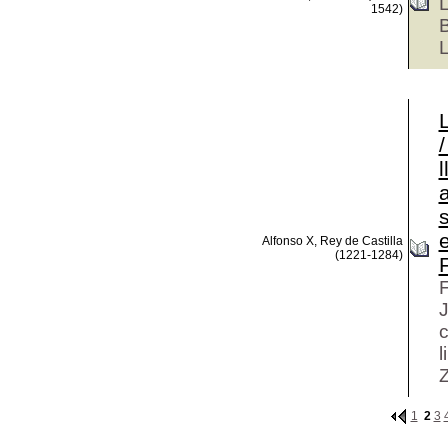
L
1542)
B
L
Alfonso X, Rey de Castilla
(1221-1284)
F
J
c
l
1
2
3