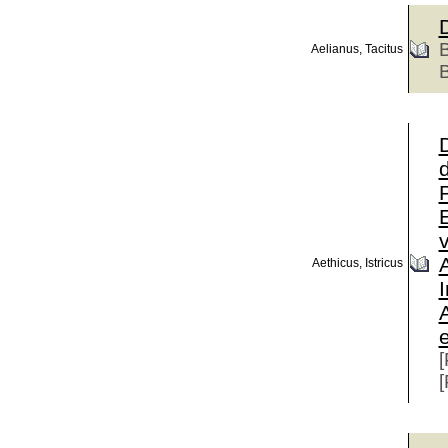
B
Aelianus, Tacitus
B
d
Aethicus, Istricus
I
[
[