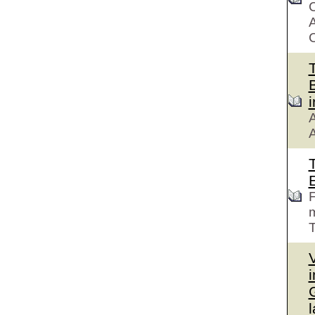
C
A
C
T
i
A
A
F
m
T
l