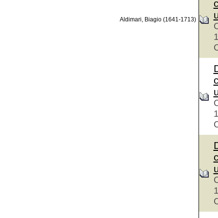
u
Aldimari, Biagio (1641-1713)
C
C
D
u
C
C
D
u
C
C