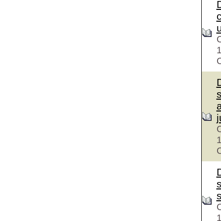
D
u
C
C
D
j
C
C
D
C