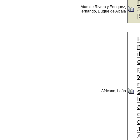
D
Afán de Rivera y Enríquez,
S
Fernando, Duque de Alcalá
[
H
i
s
Africano, León
l
a
d
J
A