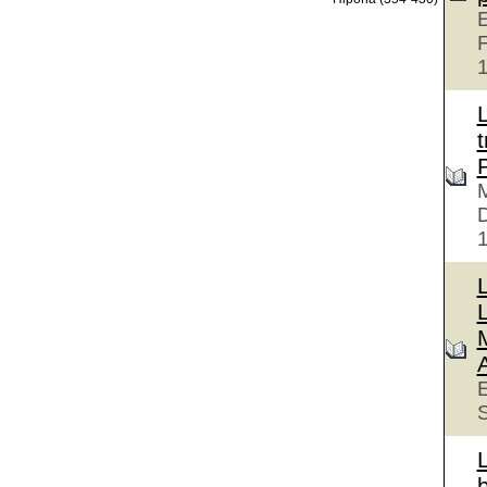
E
F
t
M
E