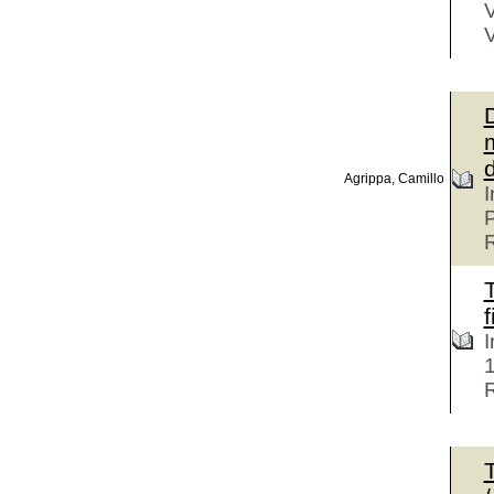
V
V
m
d
Agrippa, Camillo
I
P
T
f
I
1
T