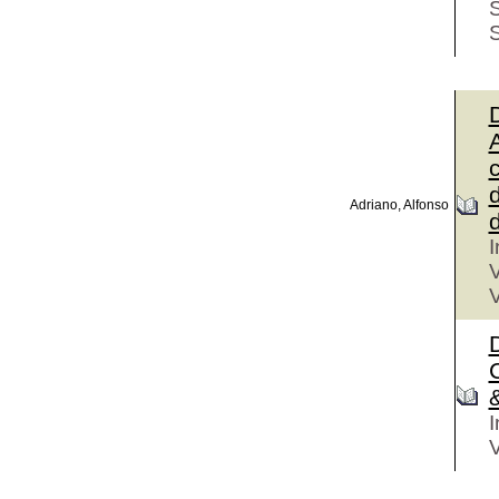
S
D
A
c
d
Adriano, Alfonso
d
I
V
V
D
C
&
I
V