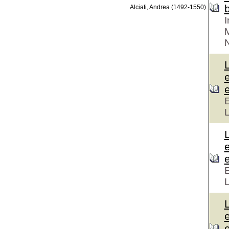
Alciati, Andrea (1492-1550)
I
M
N
e
E
E
e