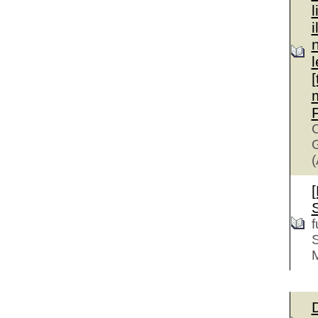
i
[
C
G
(
f
M
D