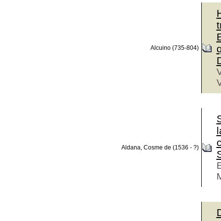
H
q
Alcuino (735-804)
D
V
V
Aldana, Cosme de (1536 - ?)
E
M
D