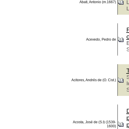
L
Abati, Antonio (m.1667)
L
c
Acevedo, Pedro de
E
S
S
Acitores, Andrés de (O. Cist.)
I
D
Acosta, José de (S.I) (1539-
1600)