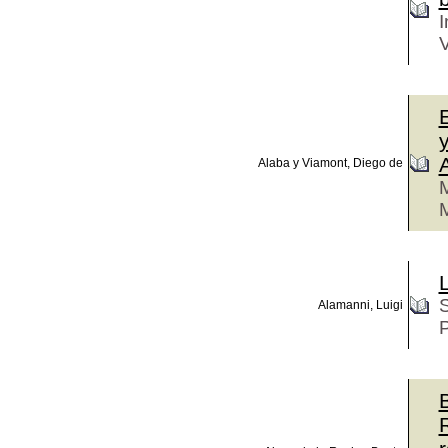
I
V
E
y
Alaba y Viamont, Diego de
M
M
S
Alamanni, Luigi
P