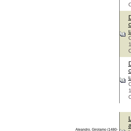
C
D
u
C
C
D
C
C
a
Aleandro, Girolamo (1480-