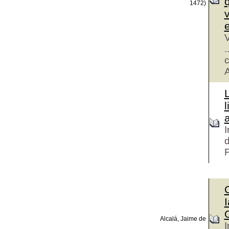
1472)
e
V
.
c
A
L
I
d
F
C
Alcalá, Jaime de
I