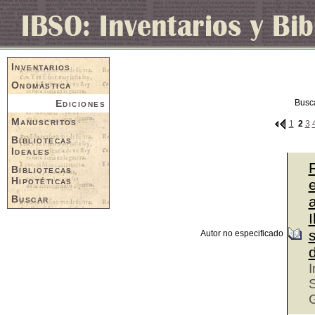
Inventarios
Onomástica
Ediciones
Busc
Manuscritos
1
2
3
Bibliotecas
Ideales
R
Bibliotecas
Hipotéticas
Buscar
I
Autor no especificado
d
I