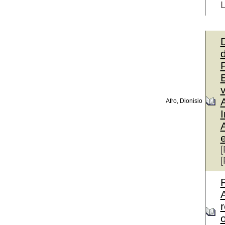
d
Afro, Dionisio
I
[
[
A
o