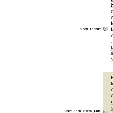
b
q
c
f
f
Alberti, Leandro
A
a
I
V
E
A
Alberti, Leon Battista (1404-