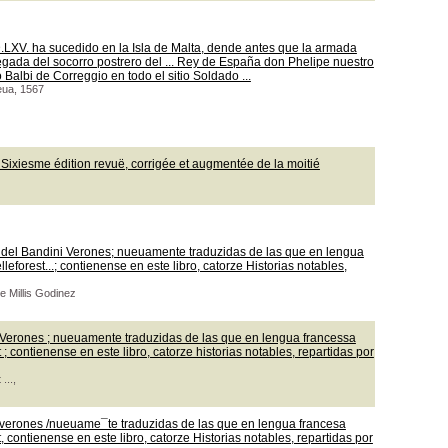
.LXV. ha sucedido en la Isla de Malta, dende antes que la armada
llegada del socorro postrero del ... Rey de España don Phelipe nuestro
albi de Correggio en todo el sitio Soldado ...
eua, 1567
Sixiesme édition revuë, corrigée et augmentée de la moitié
s del Bandini Verones; nueuamente traduzidas de las que en lengua
eforest...; contienense en este libro, catorze Historias notables,
e Millis Godinez
o Verones ; nueuamente traduzidas de las que en lengua francessa
; contienense en este libro, catorze historias notables, repartidas por
...,
o verones /nueuame¯te traduzidas de las que en lengua francesa
 contienense en este libro, catorze Historias notables, repartidas por