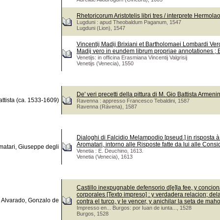
Rhetoricorum Aristotelis libri tres / interprete Hermola
Lugduni : apud Theobaldum Paganum, 1547
Lugduni (Lion), 1547
Vincentij Madij Brixiani et Bartholomaei Lombardi Ve
Madij vero in eundem librum propriae annotationes ; Ei
Venetijs: in officina Erasmiana Vincentij Valgrisij
Venetijs (Venecia), 1550
De' veri precetti della pittura di M. Gio Battista Armenini .
ttista (ca. 1533-1609)
Ravenna : appresso Francesco Tebaldini, 1587
Ravenna (Rávena), 1587
Dialoghi di Falcidio Melampodio [pseud.] in risposta à
Aromatari, intorno alle Risposte fatte da lui alle Cons
matari, Giuseppe degli
Venetia : E. Deuchino, 1613.
Venetia (Venecia), 1613
Castillo inexpugnable defensorio d[e]la fee, y concio
corporales [Texto impreso] : y verdadera relacion; de
 Alvarado, Gonzalo de
contra el turco, y le vencer, y anichilar la seta de ma
Impresso en... Burgos: por Iuan de iunta..., 1528
Burgos, 1528