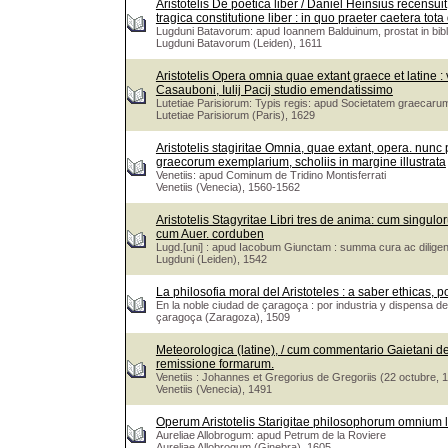
Aristotelis De poetica liber / Daniel Heinsius recensuit,
tragica constitutione liber : in quo praeter caetera tota
Lugduni Batavorum: apud Ioannem Balduinum, prostat in biblio
Lugduni Batavorum (Leiden), 1611
Aristotelis Opera omnia quae extant graece et latine :
Casauboni, Iulij Pacij studio emendatissimo
Lutetiae Parisiorum: Typis regis: apud Societatem graecarum 
Lutetiae Parisiorum (Paris), 1629
Aristotelis stagiritae Omnia, quae extant, opera. nunc
graecorum exemplarium, scholiis in margine illustrata
Venetiis: apud Cominum de Tridino Montisferrati
Venetiis (Venecia), 1560-1562
Aristotelis Stagyritae Libri tres de anima: cum singu
cum Auer. corduben
Lugd.[uni] : apud Iacobum Giunctam : summa cura ac dilige
Lugduni (Leiden), 1542
La philosofia moral del Aristoteles : a saber ethicas,
En la noble ciudad de çaragoça : por industria y dispensa
çaragoça (Zaragoza), 1509
Meteorologica (latine), / cum commentario Gaietani de
remissione formarum.
Venetiis : Johannes et Gregorius de Gregoriis (22 octubre, 
Venetiis (Venecia), 1491
Operum Aristotelis Starigitae philosophorum omnium lo
Aureliae Allobrogum: apud Petrum de la Roviere
Aureliae Allobrogum (Ginebra), 1605