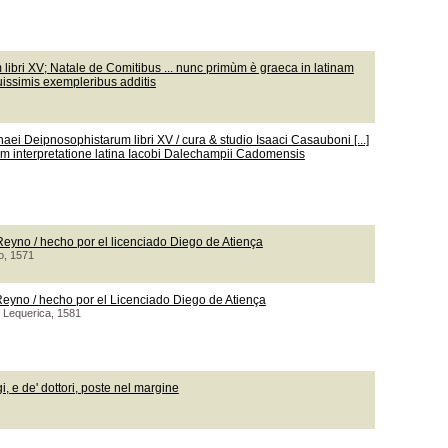
ibri XV; Natale de Comitibus ... nunc primùm è graeca in latinam
uissimis exempleribus additis
i Deipnosophistarum libri XV / cura & studio Isaaci Casauboni [...]
um interpretatione latina Iacobi Dalechampii Cadomensis
Reyno / hecho por el licenciado Diego de Atiença
o, 1571
 Reyno / hecho por el Licenciado Diego de Atiença
e Lequerica, 1581
gi, e de' dottori, poste nel margine