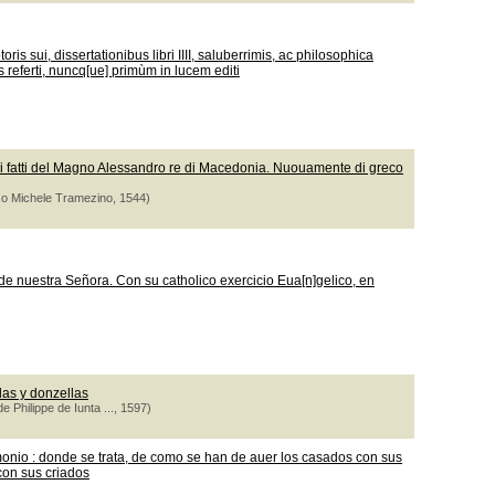
is sui, dissertationibus libri IIII, saluberrimis, ac philosophica
s referti, nuncq[ue] primùm in lucem editi
 fatti del Magno Alessandro re di Macedonia. Nuouamente di greco
sso Michele Tramezino, 1544)
de nuestra Señora. Con su catholico exercicio Eua[n]gelico, en
das y donzellas
e Philippe de Iunta ..., 1597)
imonio : donde se trata, de como se han de auer los casados con sus
con sus criados