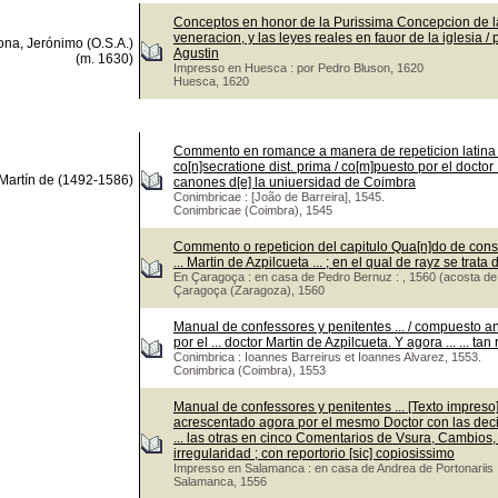
Conceptos en honor de la Purissima Concepcion de la 
veneracion, y las leyes reales en fauor de la iglesia 
na, Jerónimo (O.S.A.)
Agustin
(m. 1630)
Impresso en Huesca : por Pedro Bluson, 1620
Huesca, 1620
Commento en romance a manera de repeticion latina y 
co[n]secratione dist. prima / co[m]puesto por el doctor
 Martín de (1492-1586)
canones d[e] la uniuersidad de Coimbra
Conimbricae : [João de Barreira], 1545.
Conimbricae (Coimbra), 1545
Commento o repeticion del capitulo Qua[n]do de consec
... Martin de Azpilcueta ... ; en el qual de rayz se trata 
En Çaragoça : en casa de Pedro Bernuz : , 1560 (acosta de 
Çaragoça (Zaragoza), 1560
Manual de confessores y penitentes ... / compuesto ant
por el ... doctor Martin de Azpilcueta. Y agora ... ... t
Conimbrica : Ioannes Barreirus et Ioannes Alvarez, 1553.
Conimbrica (Coimbra), 1553
Manual de confessores y penitentes ... [Texto impreso]
acrescentado agora por el mesmo Doctor con las decis
... las otras en cinco Comentarios de Vsura, Cambios
irregularidad ; con reportorio [sic] copiosissimo
Impresso en Salamanca : en casa de Andrea de Portonariis .
Salamanca, 1556