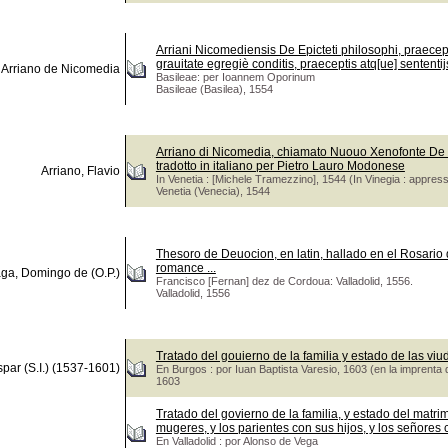
Arriani Nicomediensis De Epicteti philosophi, praeceptor
grauitate egregiè conditis, praeceptis atq[ue] sententij
Arriano de Nicomedia
Basileae: per Ioannem Oporinum
Basileae (Basilea), 1554
Arriano di Nicomedia, chiamato Nuouo Xenofonte De i
tradotto in italiano per Pietro Lauro Modonese
Arriano, Flavio
In Venetia : [Michele Tramezzino], 1544 (In Vinegia : appre
Venetia (Venecia), 1544
Thesoro de Deuocion, en latin, hallado en el Rosario 
romance ...
aga, Domingo de (O.P.)
Francisco [Fernan] dez de Cordoua: Valladolid, 1556.
Valladolid, 1556
Tratado del gouierno de la familia y estado de las viu
spar (S.I.) (1537-1601)
En Burgos : por Iuan Baptista Varesio, 1603 (en la imprenta d
1603
Tratado del govierno de la familia, y estado del matr
mugeres, y los parientes con sus hijos, y los señores 
En Valladolid : por Alonso de Vega