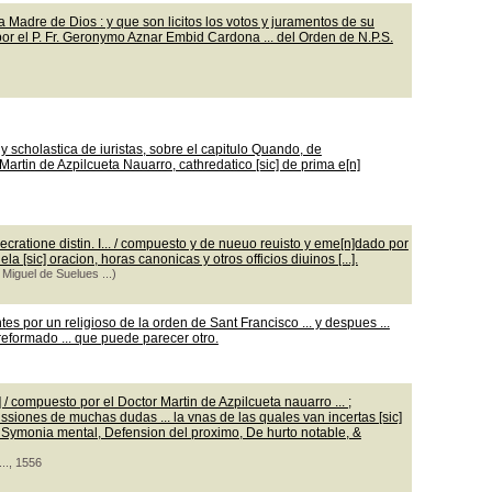
Madre de Dios : y que son licitos los votos y juramentos de su
/ por el P. Fr. Geronymo Aznar Embid Cardona ... del Orden de N.P.S.
scholastica de iuristas, sobre el capitulo Quando, de
 Martin de Azpilcueta Nauarro, cathredatico [sic] de prima e[n]
ratione distin. I... / compuesto y de nueuo reuisto y eme[n]dado por
dela [sic] oracion, horas canonicas y otros officios diuinos [...].
Miguel de Suelues ...)
es por un religioso de la orden de Sant Francisco ... y despues ...
an reformado ... que puede parecer otro.
 / compuesto por el Doctor Martin de Azpilcueta nauarro ... ;
siones de muchas dudas ... la vnas de las quales van incertas [sic]
, Symonia mental, Defension del proximo, De hurto notable, &
.., 1556