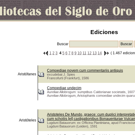
Ediciones
Buscar
1
2
3
4
5
6
7
8
9
10
11
12
13
14
( 1.467 edicion
Comoediae novem cum commentariis antiquis
Aristófanes
excudebat J. Spies
Francofurti (Frankfurt), 1586
Comoediae undecim
Aureliae Allobrogum: sumptibus Caldorianae societatis, 1607
Aureliae Allobrogum, Aristophanis comoediae undecim quarum 
Aristoteles De Mundo, graece: cum duplici interpretatio
cum scholiis [et] castigationibus Bonauenturae Vulcan
Aristóteles
Lugduni Batauorum: ex Officina Plantiniana, apud Francis
Lugduni Batauorum (Leiden), 1591