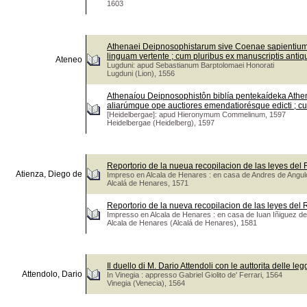
1603
Athenaei Deipnosophistarum sive Coenae sapientium l
linguam vertente ; cum pluribus ex manuscriptis antiq
Ateneo
Lugduni: apud Sebastianum Barptolomaei Honorati
Lugduni (Lion), 1556
Athenaíou Deipnosophistôn biblía pentekaídeka Athenae
aliarúmque ope auctiores emendatiorésque edicti ; c
[Heidelbergae]: apud Hieronymum Commelinum, 1597
Heidelbergae (Heidelberg), 1597
Reportorio de la nueua recopilacion de las leyes del 
Atienza, Diego de
Impreso en Alcala de Henares : en casa de Andres de Angul
Alcalá de Henares, 1571
Reportorio de la nueva recopilacion de las leyes del
Impresso en Alcala de Henares : en casa de Iuan Iñiguez d
Alcala de Henares (Alcalá de Henares), 1581
Il duello di M. Dario Attendoli con le auttorita delle leg
Attendolo, Dario
In Vinegia : appresso Gabriel Giolito de' Ferrari, 1564
Vinegia (Venecia), 1564