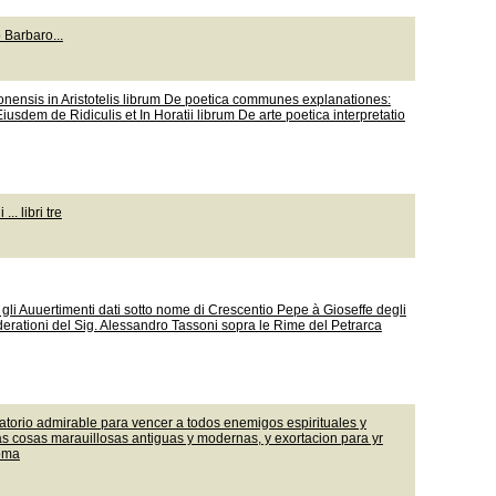
o Barbaro...
ronensis in Aristotelis librum De poetica communes explanationes:
usdem de Ridiculis et In Horatii librum De arte poetica interpretatio
.. libri tre
 gli Auuertimenti dati sotto nome di Crescentio Pepe à Gioseffe degli
iderationi del Sig. Alessandro Tassoni sopra le Rime del Petrarca
natorio admirable para vencer a todos enemigos espirituales y
las cosas marauillosas antiguas y modernas, y exortacion para yr
homa