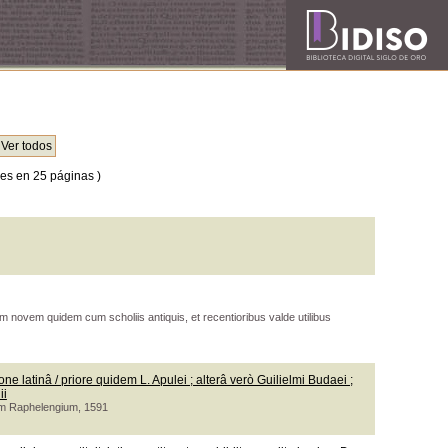
es en 25 páginas )
novem quidem cum scholiis antiquis, et recentioribus valde utilibus
ne latinâ / priore quidem L. Apulei ; alterâ verò Guilielmi Budaei ;
ii
cum Raphelengium, 1591