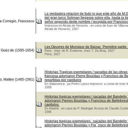
La verdadera relacion de todo lo que este año de M.D
del gran turco Soliman llegasse sobre ella, hasta la 
da Corregio, Francesco
señor segundo deste nombre / recogida por Francisco B
Impressa en Alcala de Henares : en casa de Iuan de Villanu
Alcalá de Henares, 1567
Les Oeuvres de Monsieur de Balzac. Première partie. 
s Guez de (1595-1654)
Paris : impr. de R. Estienne, chez T. Du Bray, 1627
Paris, 1627
Historias Tragicas exemplares / sacadas de las obra
francesa adornaron Pierre Bouistau y Francisco de Bell
o, Matteo (1485-1561)
repartidas por capitulos
En Salamanca : pa Pedro Lasso impresor: a costa de Ivan d
1589
Historias tragicas exemplares / sacadas del Bandell
adornaron Pierres Bouistau y Francisco de Belleforest 
capitulos.
En Madrid : en casa de P. Madrigal. Acosta de Claudio Curlet 
1596
Historias tragicas exemplares : sacadas del Bandell
adornaron Pierres Bouistau y Fra¯cisco de Belleforest,