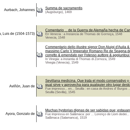
Summa de sacramentis
Aurbach, Johannes
(Augsburgo), 1469
Comentario ... de la Guerra de Alemaña hecha de Carl
a, Luis de (1504-1573)
En Venecia : a Instancia de Thomas de Gornoça, 1548
Venecia, 1548
Commentario dello illustre signor Don Aluigi d'Auila & z
massimo Carlo V Imperator Romano Re de Spagna del 
corretto & emendato per l'istesso auttore & aggiuntoui
In Vinegia: a instantia di Thomas di Zornoza, 1549
Vinegia (Venecia), 1549
Sevillana medicina. Que trata el modo conservativo y 
qual sirve y aprovecha para qualquier otro lugar dest
Aviñón, Juan de
Fue impresso... en... Seuilla : en casa de Andres d' Burgos 
Seuilla (Sevilla), 1545
Muchas hystorias dignas de ser sabidas que; estaua
Ayora, Gonzalo de
Fue impressa en Salãmaca: por ... Lorenço de Liom dedei... :
Salãmaca (Salamanca), 1519