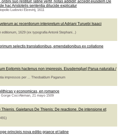
 ordini suo restituit, latine vertit, notas addidit; accedit eiusdem De
 de hac Aristotelis sententia dilucide explicatur
polio Ludovici Elzevirij, 1611
 veterum ac recentiorum interpretum ut Adriani Turuebi Isaaci
editionum, 1629 (ex typografia Antonii Stephani...)
 primum selectis translationibus, emendationibus ex collatione
lorum Epitomis hactenus non impressis. Eiusdemq[ue] Parua naturalia /
ntia impressos per ... Theobaldum Paganum
 polithicas y economicas, en romançe
 de Gorge Coci Aleman, 21 mayo 1509
 Thienis. Gaietanus De Thienis: De reactione. De intensione et
1491)
ge principis nova editio graece et latine