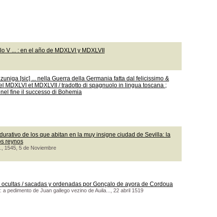
o V ... : en el año de MDXLVI y MDXLVII
uniga [sic] ... nella Guerra della Germania fatta dal felicissimo &
MDXLVI et MDXLVII / tradotto di spagnuolo in lingua toscana ;
 nel fine il successo di Bohemia
durativo de los que abitan en la muy insigne ciudad de Sevilla: la
os reynos
..., 1545, 5 de Noviembre
n ocultas / sacadas y ordenadas por Gonçalo de ayora de Cordoua
 a pedimento de Juan gallego vezino de Auila..., 22 abril 1519