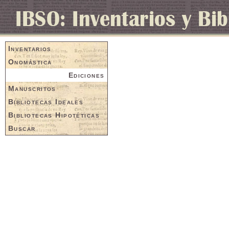
Inventarios
Onomástica
Ediciones
Manuscritos
Bibliotecas Ideales
Bibliotecas Hipotéticas
Buscar