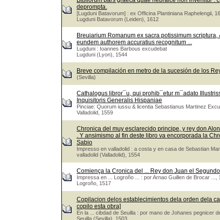
Bibliorum pars graeca quae hebraice non invenitur : cu
deprompta.
[Lugduni Batavorum] : ex Officina Plantiniana Raphelengii, 1
Lugduni Batavorum (Leiden), 1612
Breuiarium Romanum ex sacra potissimum scriptura, &
eundem authorem accuratius recognitum ...
Lugduni : Ioannes Barbous excudebat
Lugduni (Lyon), 1544
Breve compilación en metro de la sucesión de los Re
(Sevilla)
Cathalogus libror¯u, qui prohib¯etur m¯adato Illustri
Inquisitoris Generalis Hispaniae
Pinciae: Quorum iussu & licentia Sebastianus Martinez Exc
Valladolid, 1559
Chronica del muy esclarecido principe, y rey don Alons
. Y ansimismo al fin deste libro va encorporada la Ch
Sabio
Impresso en valladolid : a costa y en casa de Sebastian M
valladolid (Valladolid), 1554
Comiença la Cronica del ... Rey don Juan el Segundo 
Impressa en ... Logroño ... : por Arnao Guillen de Brocar ...
Logroño, 1517
Copilacion delos establecimientos dela orden dela ca
copilo esta obra]
En la ... cibdad de Seuilla : por mano de Johanes pegnicer 
Seuilla (Sevilla), 1503