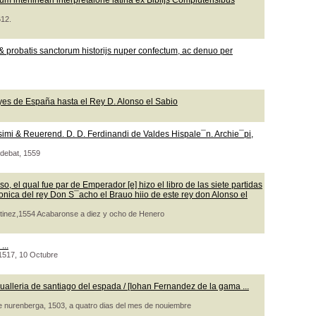
m interlineari interpretaione latina ex Biblijs Complutensibus
612.
 probatis sanctorum historijs nuper confectum, ac denuo per
yes de España hasta el Rey D. Alonso el Sabio
ssimi & Reuerend. D. D. Ferdinandi de Valdes Hispale¯n. Archie¯pi,
udebat, 1559
o, el qual fue par de Emperador [e] hizo el libro de las siete partidas
ronica del rey Don S¯acho el Brauo hiio de este rey don Alonso el
artinez,1554 Acabaronse a diez y ocho de Henero
...
, 1517, 10 Octubre
ualleria de santiago del espada / [Iohan Fernandez de la gama ...
de nurenberga, 1503, a quatro dias del mes de nouiembre