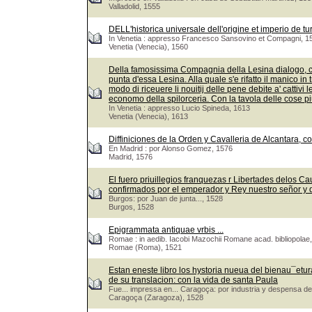
Valladolid, 1555
DELL'historica universale dell'origine et imperio de tu
In Venetia : appresso Francesco Sansovino et Compagni, 1
Venetia (Venecia), 1560
Della famosissima Compagnia della Lesina dialogo, capi
punta d'essa Lesina. Alla quale s'e rifatto il manico in 
modo di riceuere li nouitij delle pene debite a' cattivi 
economo della spilorceria. Con la tavola delle cose pi
In Venetia : appresso Lucio Spineda, 1613
Venetia (Venecia), 1613
Diffiniciones de la Orden y Cavalleria de Alcantara, c
En Madrid : por Alonso Gomez, 1576
Madrid, 1576
El fuero priuillegios franquezas r Libertades delos Ca
confirmados por el emperador y Rey nuestro señor y
Burgos: por Juan de junta..., 1528
Burgos, 1528
Epigrammata antiquae vrbis ...
Romae : in aedib. Iacobi Mazochii Romane acad. bibliopolae,
Romae (Roma), 1521
Estan eneste libro los hystoria nueua del bienau¯eturad
de su translacion: con la vida de santa Paula
Fue... impressa en... Caragoça: por industria y despensa de
Caragoça (Zaragoza), 1528