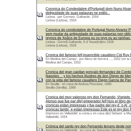
Coronica do Condestabre d'Portugall dom Nuno Alvar
detiguidade de suas palauras ne estilo...
Lixboa : per Germeo. Galharde, 1554
Lixboa (Lisboa), 1554
Coronica do condestabre de Purtugal Nuno Alvarez P
sem mudar da antiguidade de suas palavras nen stil
reynos de Xpãos de Europa ou os reys ou as rainhas
Lixboa : Germã Galharde, 6 d' Noue[m]bro 1526
Lixboa (Lisboa), 1526
Cronica del famoso [et] inuencible cauallero Cid Ru
En Medina del Campo : por Alexo de herrera ..., 1552 (en la 
Medina del Campo, 1552
Cronica del gran capitan gonçalo fernandez de Cordou
Napoles ... y los hechos illustres de don Diego de Me
con la vida del famoso cauallero Diego Garcia de Pa
En Seuilla : en casa de Andrea Pescione, 1580.
Seuilla (Sevilla), 1580
Cronica del muy valeroso rey don Fernando, Visnieto 
Alonso que fue par d[e] emperador [et] hizo el libro de
cronicas estan impressas y fue padre del rey d¯o Al¯
cronicas tambi¯e estan impressas Este es el rey do
Impresso en Valladolid: a costa y en casa d[e] Sebasti¯a Ma
Valladolid, 1554
Crónica del santo rey don Fernando tercero deste nom
Impresso en Valladolid : en casa de Sebastian Martinez, 155