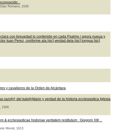
econoscido...
co Diaz Romano, 1539
clara con breuedad lo contenido en cada Psalmo / agora nueua y
or Iuan Perez, conforme ala [sic] verdad dela [sic] longua [sic]
s y cavalleros de la Orden de Alcántara
razo[n]; del kale[n]dario y verdad de la historia ecclesiastica Iglesia
, 1586.
 ecclesiasticae historiae veritatem restitutum : Gregorii XIII ...
nnis Moreti, 1613.