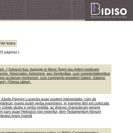
25 páginas )
. / (Johanni tius: Isagoge in libros Tegni seu Artem medicam
urinis. Hipocrates: Aphorismi, seu Sententiae, cum commentationibus
mine acutorum morborum, cum commento eiusdem Galeni. Galeno:
m). (Omnia latine).
nâ Xantis Pagnini Lucensis quae quidem interpretatio, cùm ab
idelicet, magis quàm verba exprimens, in margine libri est collocata,
 collato studio e verbo reddita, ac diverso characterum genere
liorum pars quae Hebraicè non reperitur, item Testamentum Novum
textus lineis insertâ