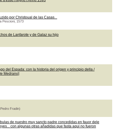
le d'esso Regno l'Anno 1595
uzido por Christoual de las Casas...
ea Pescioni, 1573
chos de Lanfarote y de Galaz su hijo
o del Espada: con la historia del origen y principio della /
 de Medrano]
 Pedro Fradin)
 bulas de nuestro muy sancto padre concedidas en fauor dele
leyes... con algunas otras añadidas que fasta aqui no fueron