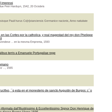
] impressi
due Petri Harduyn, 1542, 20 Octobris
isque Pauli hurus Co[n]stanciensis Germanice nacionis, Anno natiuitate
en las Cortes por la catholica, y real magestad del rey don Phelippe
II
 vendese ... en la mesma Emprenta, 1593
talibus terris a Emanuele Portugaliae rege
romano
z ..., 1565
ucifixo, ¯q esta en el monesterio de sancto Augustin de Burgos: c¯o
a : riformata dall'Illustrissimo & Eccellentissimo Signor Don Henrique de