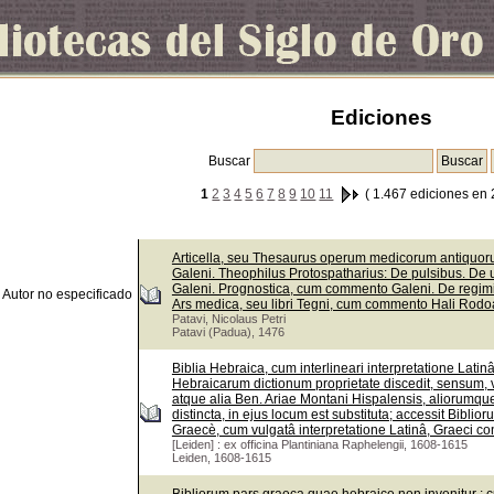
Ediciones
Buscar
1
2
3
4
5
6
7
8
9
10
11
( 1.467 ediciones en 
Articella, seu Thesaurus operum medicorum antiquorum
Galeni. Theophilus Protospatharius: De pulsibus. De 
Galeni. Prognostica, cum commento Galeni. De regi
Autor no especificado
Ars medica, seu libri Tegni, cum commento Hali Rodoa
Patavi, Nicolaus Petri
Patavi (Padua), 1476
Biblia Hebraica, cum interlineari interpretatione Lati
Hebraicarum dictionum proprietate discedit, sensum, v
atque alia Ben. Ariae Montani Hispalensis, aliorumque
distincta, in ejus locum est substituta; accessit Bib
Graecè, cum vulgatâ interpretatione Latinâ, Graeci con
[Leiden] : ex officina Plantiniana Raphelengii, 1608-1615
Leiden, 1608-1615