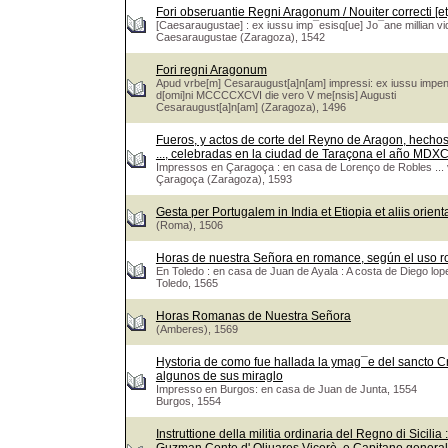
Fori obseruantie Regni Aragonum / Nouiter correcti [et
[Caesaraugustae] : ex iussu imp¯esisq[ue] Jo¯ane millian vi
Caesaraugustae (Zaragoza), 1542
Fori regni Aragonum
Apud vrbe[m] Cesaraugust[a]n[am] impressi: ex iussu impens
d[omi]ni MCCCCXCVI die vero V me[nsis] Augusti
Cesaraugust[a]n[am] (Zaragoza), 1496
Fueros, y actos de corte del Reyno de Aragon, hechos 
..., celebradas en la ciudad de Taraçona el año MDXC
Impressos en Çaragoça : en casa de Lorenço de Robles ...
Çaragoça (Zaragoza), 1593
Gesta per Portugalem in India et Etiopia et aliis orien
(Roma), 1506
Horas de nuestra Señora en romance, según el uso 
En Toledo : en casa de Juan de Ayala : A costa de Diego lope
Toledo, 1565
Horas Romanas de Nuestra Señora
(Amberes), 1569
Hystoria de como fue hallada la ymag¯e del sancto Cr
algunos de sus miraglo
Impresso en Burgos: en casa de Juan de Junta, 1554
Burgos, 1554
Instruttione della militia ordinaria del Regno di Sicili