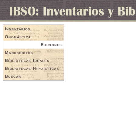
Inventarios
Onomástica
Ediciones
Manuscritos
Bibliotecas Ideales
Bibliotecas Hipotéticas
Buscar