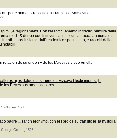
rchi : parte prima... / raccolta da Francesco Sansovino
560
toli, e ragionamenti. Con l'assottigliamento in tredici punture della
trenta modi, & doppo quelli in venti altri ... con la nuoua aggiunta del
lesinanti ... post'insieme dall'academico speculatiuo, e raccolti dallo
u notabili
on relacion de su origen y de los Maestres q vuo en ella
ualleros hijos dalgo del señorio de Vizcaya [Texto impreso] :
 de los Reyes sus predescesores
 1521 men. April.
o padre ... sant hieronymo, con el libro de su transito [e] la hystoria
 Geprge Coci ..., 1528