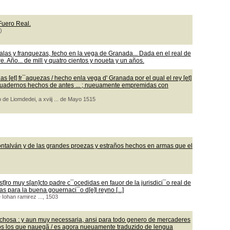
 Fuero Real.
)
las y franquezas, fecho en la vega de Granada... Dada en el real de
 Año... de mill y quatro cientos y noueta y un años.
 [et] fr¯aquezas / hecho enla vega d' Granada por el qual el rey [et]
os quadernos hechos de antes ... ; nueuamente empremidas con
 de Liomdedei, a xviij ... de Mayo 1515
ontalván y de las grandes proezas y estraños hechos en armas que el
t]ro muy s[an]cto padre c¯ocedidas en fauor de la jurisdici¯o real de
as para la buena gouernaci¯o d[e]l reyno [...]
e Iohan ramirez ..., 1503
echosa : y aun muy necessaria, ansi para todo genero de mercaderes
os los que nauegã / es agora nueuamente traduzido de lengua