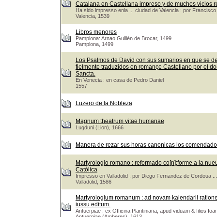
Catalana en Castellana impreso y de muchos vicios r
Ha sido impresso enla ... ciudad de Valencia : por Francis
Valencia, 1539
Libros menores
Pamplona: Arnao Guillén de Brocar, 1499
Pamplona, 1499
Los Psalmos de David con sus sumarios en que se de
fielmente traduzidos en romançe Castellano por el doct
Sancta.
En Venecia : en casa de Pedro Daniel
1557
Luzero de la Nobleza
Magnum theatrum vitae humanae
Lugduni (Lion), 1666
Manera de rezar sus horas canonicas los comendadore
Martyrologio romano : reformado co[n];forme a la nueua 
Católica
Impresso en Valladolid : por Diego Fernandez de Cordoua ...
Valladolid, 1586
Martyrologium romanum : ad novam kalendarii rationem &
iussu editum.
Antuerpiae : ex Officina Plantiniana, apud viduam & filios Ioa
Antuerpiae (Amberes), 1613