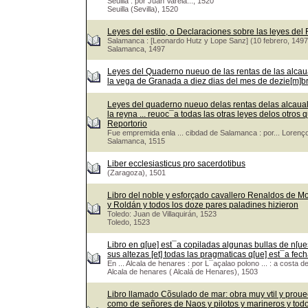
Seuilla : por Juan Varela..., 1520
Seuilla (Sevilla), 1520
Leyes del estilo, o Declaraciones sobre las leyes del
Salamanca : [Leonardo Hutz y Lope Sanz] (10 febrero, 1497
Salamanca, 1497
Leyes del Quaderno nueuo de las rentas de las alcaua
la vega de Granada a diez dias del mes de dezie[m]bre.
Leyes del quaderno nueuo delas rentas delas alcaualas
la reyna ... reuoc¯a todas las otras leyes delos otr
Reportorio
Fue empremida enla ... cibdad de Salamanca : por... Lorenço
Salamanca, 1515
Liber ecclesiasticus pro sacerdotibus
(Zaragoza), 1501
Libro del noble y esforçado cavallero Renaldos de M
y Roldán y todos los doze pares paladines hizieron
Toledo: Juan de Villaquirán, 1523
Toledo, 1523
Libro en q[ue] est¯a copiladas algunas bullas de n[ues
sus altezas [et] todas las pragmaticas q[ue] est¯a fech
En ... Alcala de henares : por L¯açalao polono ... : a costa d
Alcala de henares ( Alcalá de Henares), 1503
Libro llamado Cõsulado de mar: obra muy vtil y prou
como de señores de Naos y pilotos y marineros y tod