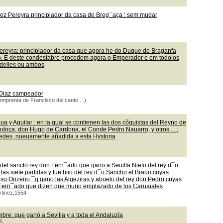
ez Pereyra principiador da casa de Breg¯aça : sem mudar
ereyra: principiador da casa que agora he do Duque de Braganfa
lo. E deste condestabre procedem agora o Emperador e em todolos
 delles ou ambos
y Diaz campeador
emprenta de Francisco del canto ...)
a y Aguilar : en la qual se contienen las dos cõquistas del Reyno de
ndoça, don Hugo de Cardona, el Conde Pedro Nauarro, y otros ... ;
redes, nueuamente añadida a esta Hystoria
del sancto rey don Fern¯ado que gano a Seuilla Nieto del rey d¯o
 las siete partidas y fue hiio del rey d¯o Sancho el Brauo cuyas
oso Onzeno ¯q gano las Algeziras y abuelo del rey don Pedro cuyas
n Fern¯ado que dizen que murio emplazado de los Caruaiales
rtinez,1554
bre: que ganó a Sevilla y a toda el Andaluzía
5