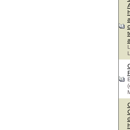
L
L
E
(
C