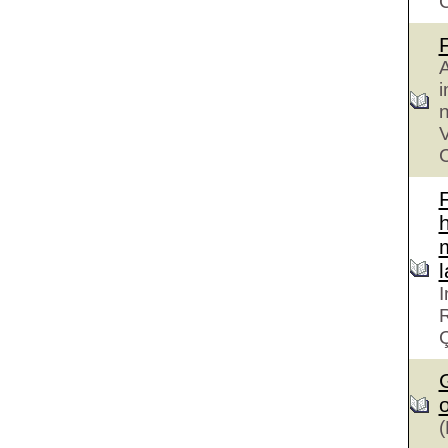
A
i
n
V
C
h
I
R
G