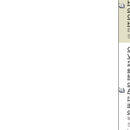
o
E
S
S
e
I
S