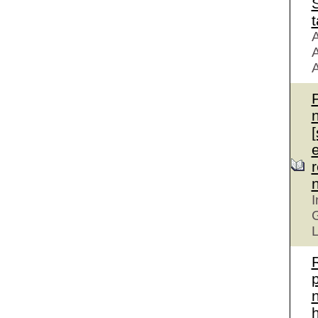
S
t
A
A
A
r
I
G
L
n