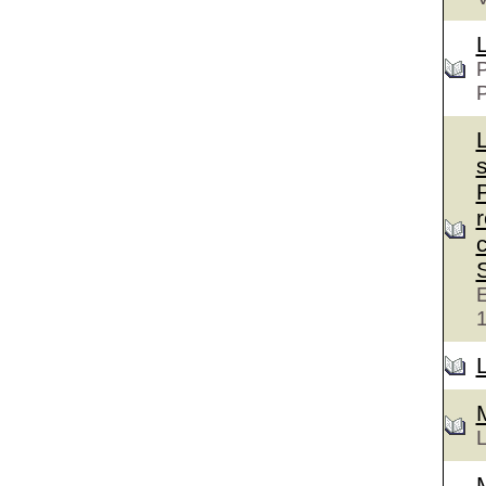
P
c
E
L