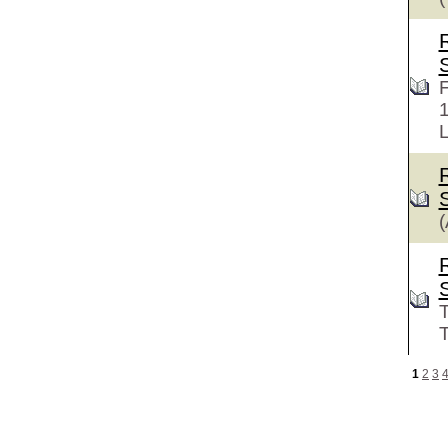
F
L
(
T
T
1
2
3