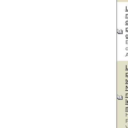
d
g
E
c
A
H
V