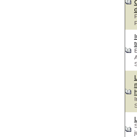
P
t
E
A
S
h
I
S
S
j