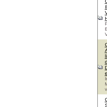
I
V
P
V
A
l
I
M
v