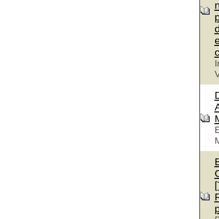
n
p
d
e
c
I
V
D
A
E
M
E