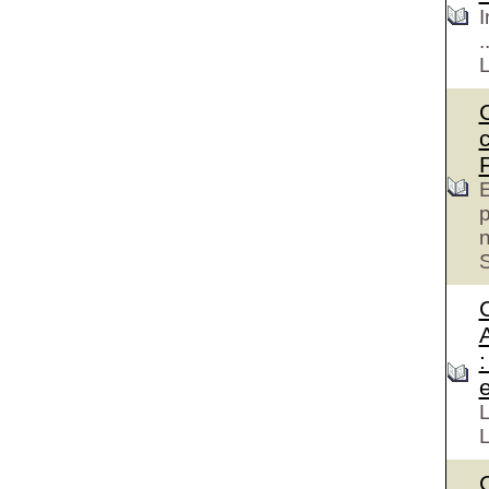
I
.
E
p
S
e
L
L