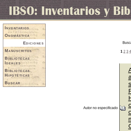
Inventarios
Onomástica
Ediciones
Busc
Manuscritos
1
2
3
Bibliotecas
Ideales
Bibliotecas
Hipotéticas
a
Buscar
P
Autor no especificado