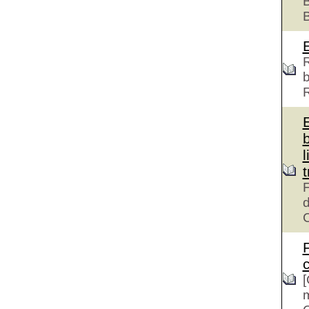
B
R
b
l
F
d
c
[
m