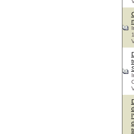
V
I
V
D
t
I
V
d
l
d
t