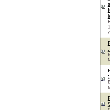
f
E
A
:
E
M
;
E
M
(