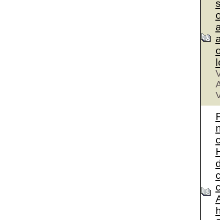
a
a
V
A
V
A
h