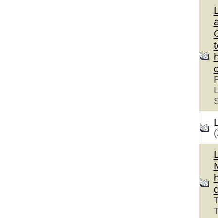
G
F
L
(
T
T