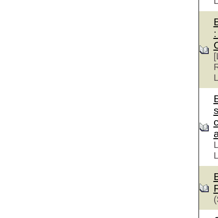
:
[
R
L
s
a
L
L
(