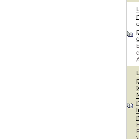
d
g
E
c
A
H
V