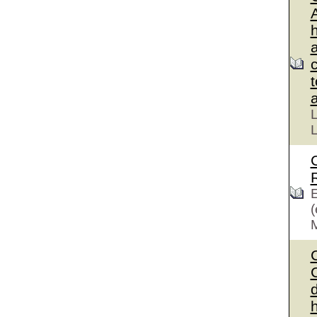
L
L
E
(
C