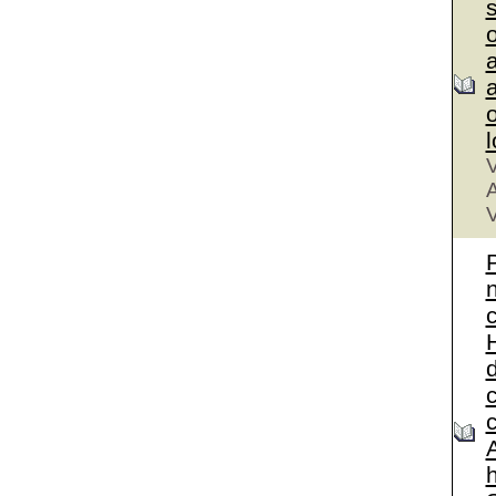
a
a
V
A
V
A
h