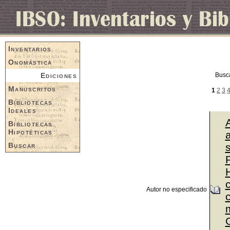
Inventarios
Onomástica
Ediciones
Busc
Manuscritos
1
2
3
Bibliotecas
Ideales
Bibliotecas
Hipotéticas
a
Buscar
P
Autor no especificado