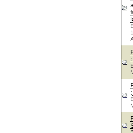
f
E
A
:
E
M
;
E
M
(