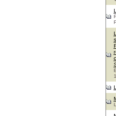
P
c
E
L