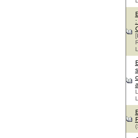
:
[
R
L
s
a
L
L
(