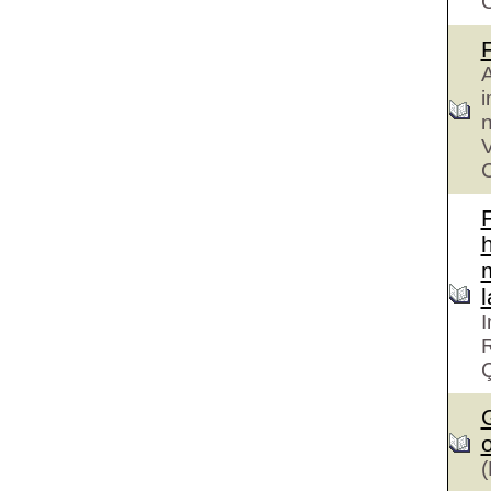
A
i
n
V
C
h
I
R
G