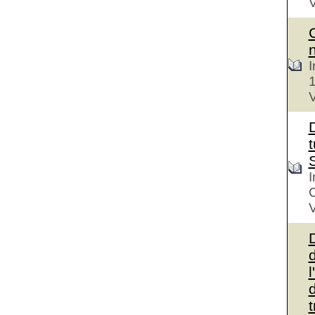
V
I
V
D
t
I
V
d
l
d
t