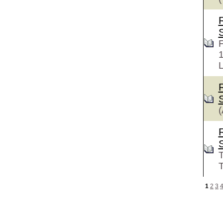
F
L
(
T
T
1
2
3