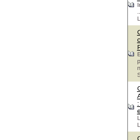
I
.
E
p
S
e
L
L