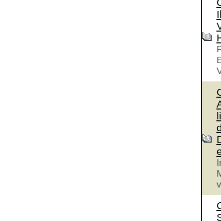
I
V
P
V
A
l
I
M
v