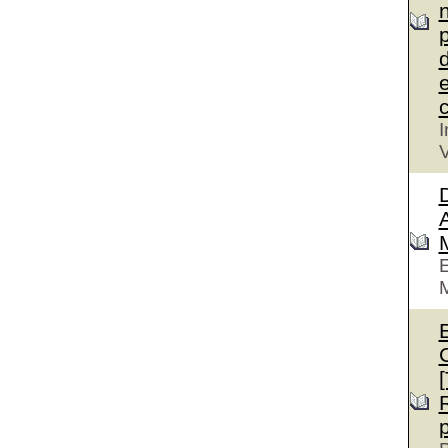
n
p
d
e
c
I
V
D
A
E
M
E