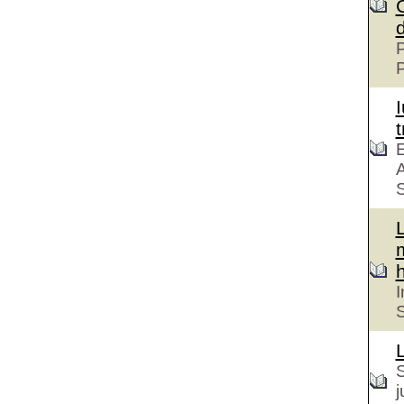
P
t
E
A
S
h
I
S
S
j