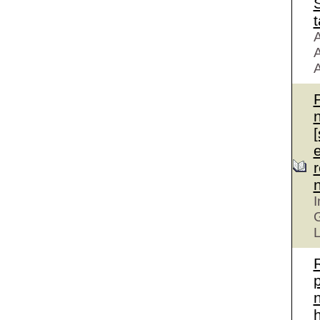
S
t
A
A
A
r
I
G
L
n