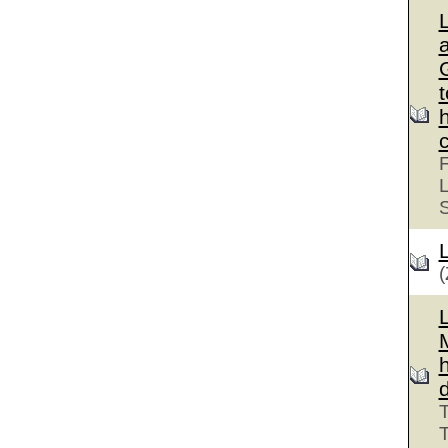
G
F
L
(
T
T