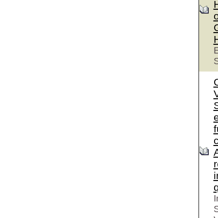
o
E
S
S
e
I
S