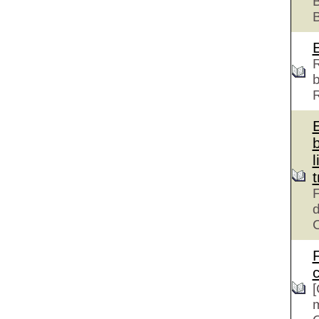
B
R
b
l
F
d
c
[
m