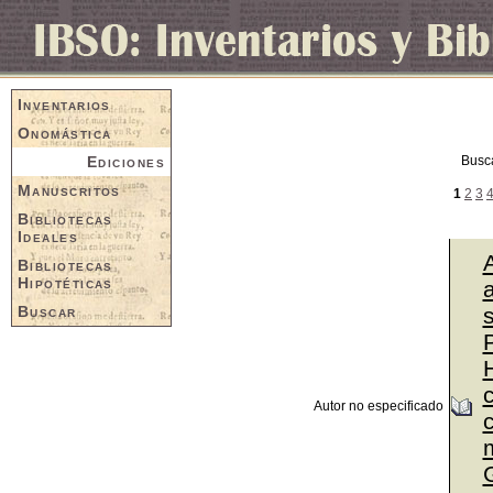
Inventarios
Onomástica
Ediciones
Busc
Manuscritos
1
2
3
Bibliotecas
Ideales
Bibliotecas
Hipotéticas
a
Buscar
P
Autor no especificado