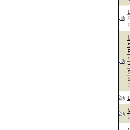
P
c
E
L