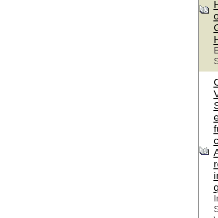
o
E
S
S
e
I
S