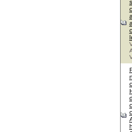
a
a
V
A
V
A
h