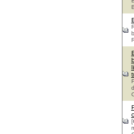
B
R
b
l
F
d
c
[
m