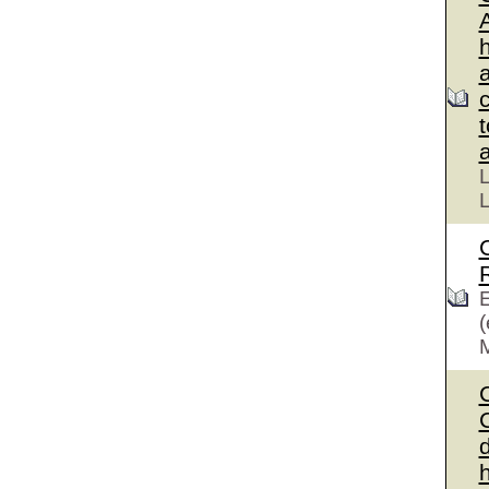
L
L
E
(
C