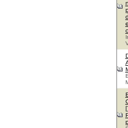
n
p
d
e
c
I
V
D
A
E
M
E