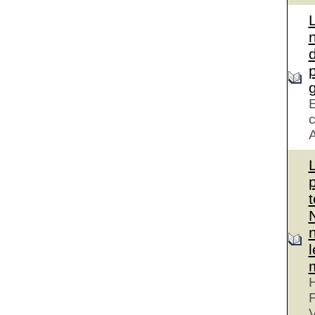
d
g
E
c
A
H
V