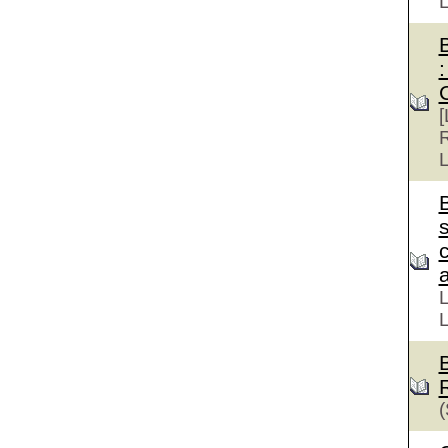
:
[
R
L
s
a
L
L
(