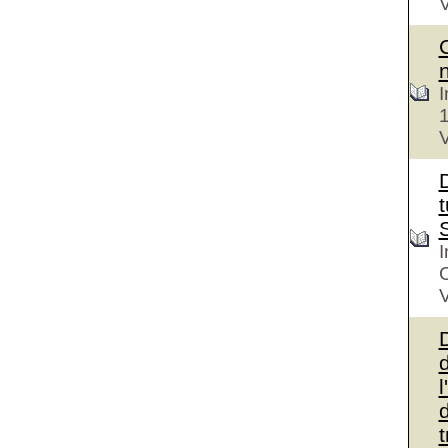
V
I
V
D
t
I
V
d
l
d
t