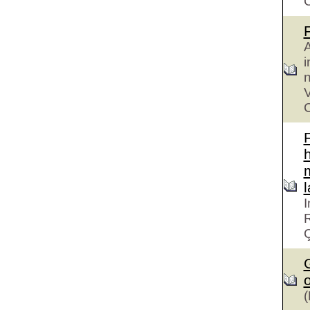
A
i
n
V
C
h
I
R
G