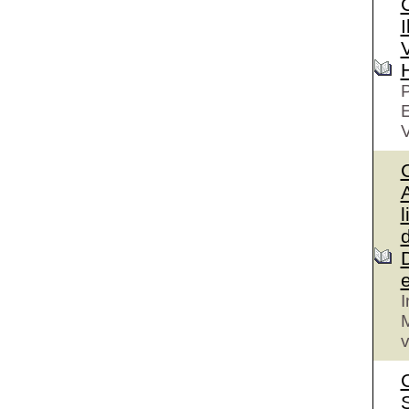
I
V
P
V
A
l
I
M
v