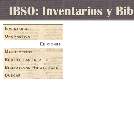
Inventarios
Onomástica
Ediciones
Manuscritos
Bibliotecas Ideales
Bibliotecas Hipotéticas
Buscar