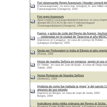
Fori obseruantie Regni Aragonum / Nouiter correcti [et
[Caesaraugustae] : ex iussu imp¯esisq[ue] Jo¯ane millian vi
Caesaraugustae (Zaragoza), 1542
Fori regni Aragonum
Apud vrbe[m] Cesaraugust[a]n[am] impressi: ex iussu impens
d[omi]ni MCCCCXCVI die vero V me[nsis] Augusti
Cesaraugust[a]n[am] (Zaragoza), 1496
Fueros, y actos de corte del Reyno de Aragon, hechos 
..., celebradas en la ciudad de Taraçona el año MDXC
Impressos en Çaragoça : en casa de Lorenço de Robles ...
Çaragoça (Zaragoza), 1593
Gesta per Portugalem in India et Etiopia et aliis orien
(Roma), 1506
Horas de nuestra Señora en romance, según el uso 
En Toledo : en casa de Juan de Ayala : A costa de Diego lope
Toledo, 1565
Horas Romanas de Nuestra Señora
(Amberes), 1569
Hystoria de como fue hallada la ymag¯e del sancto Cr
algunos de sus miraglo
Impresso en Burgos: en casa de Juan de Junta, 1554
Burgos, 1554
Instruttione della militia ordinaria del Regno di Sicili