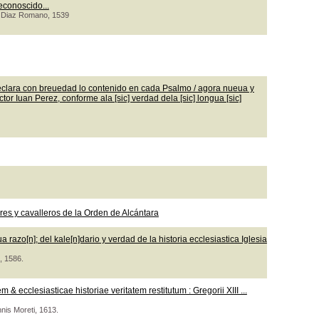
econoscido...
co Diaz Romano, 1539
clara con breuedad lo contenido en cada Psalmo / agora nueua y
or Iuan Perez, conforme ala [sic] verdad dela [sic] longua [sic]
s y cavalleros de la Orden de Alcántara
razo[n]; del kale[n]dario y verdad de la historia ecclesiastica Iglesia
, 1586.
 ecclesiasticae historiae veritatem restitutum : Gregorii XIII ...
nnis Moreti, 1613.