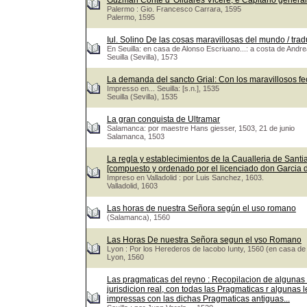
Guzman Conte d' Oliuares Vicerè, e Capitano genera
Palermo : Gio. Francesco Carrara, 1595
Palermo, 1595
Iul. Solino De las cosas maravillosas del mundo / trad
En Seuilla: en casa de Alonso Escriuano...: a costa de Andr
Seuilla (Sevilla), 1573
La demanda del sancto Grial: Con los maravillosos fe
Impresso en... Seuilla: [s.n.], 1535
Seuilla (Sevilla), 1535
La gran conquista de Ultramar
Salamanca: por maestre Hans giesser, 1503, 21 de junio
Salamanca, 1503
La regla y establecimientos de la Caualleria de Santiag
[compuesto y ordenado por el licenciado don Garcia
Impreso en Valladolid : por Luis Sanchez, 1603.
Valladolid, 1603
Las horas de nuestra Señora según el uso romano
(Salamanca), 1560
Las Horas De nuestra Señora segun el vso Romano
Lyon : Por los Herederos de Iacobo Iunty, 1560 (en casa de
Lyon, 1560
Las pragmaticas del reyno : Recopilacion de algunas
jurisdicion real, con todas las Pragmaticas r algunas 
impressas con las dichas Pragmaticas antiguas...