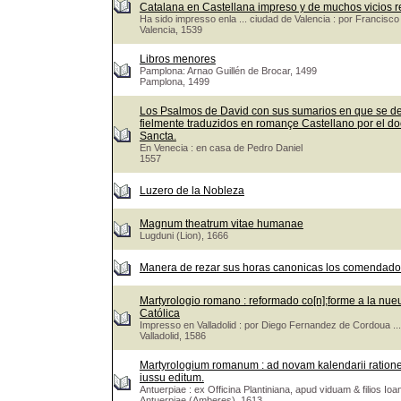
Catalana en Castellana impreso y de muchos vicios r
Ha sido impresso enla ... ciudad de Valencia : por Francis
Valencia, 1539
Libros menores
Pamplona: Arnao Guillén de Brocar, 1499
Pamplona, 1499
Los Psalmos de David con sus sumarios en que se de
fielmente traduzidos en romançe Castellano por el doct
Sancta.
En Venecia : en casa de Pedro Daniel
1557
Luzero de la Nobleza
Magnum theatrum vitae humanae
Lugduni (Lion), 1666
Manera de rezar sus horas canonicas los comendadore
Martyrologio romano : reformado co[n];forme a la nueua 
Católica
Impresso en Valladolid : por Diego Fernandez de Cordoua ...
Valladolid, 1586
Martyrologium romanum : ad novam kalendarii rationem &
iussu editum.
Antuerpiae : ex Officina Plantiniana, apud viduam & filios Ioa
Antuerpiae (Amberes), 1613