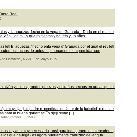
 Fuero Real.
)
las y franquezas, fecho en la vega de Granada... Dada en el real de
 Año... de mill y quatro cientos y noueta y un años.
 [et] fr¯aquezas / hecho enla vega d' Granada por el qual el rey [et]
os quadernos hechos de antes ... ; nueuamente empremidas con
 de Liomdedei, a xviij ... de Mayo 1515
ontalván y de las grandes proezas y estraños hechos en armas que el
t]ro muy s[an]cto padre c¯ocedidas en fauor de la jurisdici¯o real de
as para la buena gouernaci¯o d[e]l reyno [...]
e Iohan ramirez ..., 1503
echosa : y aun muy necessaria, ansi para todo genero de mercaderes
os los que nauegã / es agora nueuamente traduzido de lengua