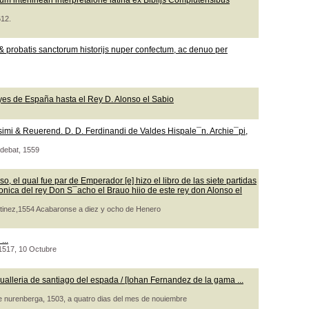
m interlineari interpretaione latina ex Biblijs Complutensibus
612.
 probatis sanctorum historijs nuper confectum, ac denuo per
yes de España hasta el Rey D. Alonso el Sabio
ssimi & Reuerend. D. D. Ferdinandi de Valdes Hispale¯n. Archie¯pi,
udebat, 1559
o, el qual fue par de Emperador [e] hizo el libro de las siete partidas
ronica del rey Don S¯acho el Brauo hiio de este rey don Alonso el
artinez,1554 Acabaronse a diez y ocho de Henero
...
, 1517, 10 Octubre
ualleria de santiago del espada / [Iohan Fernandez de la gama ...
de nurenberga, 1503, a quatro dias del mes de nouiembre