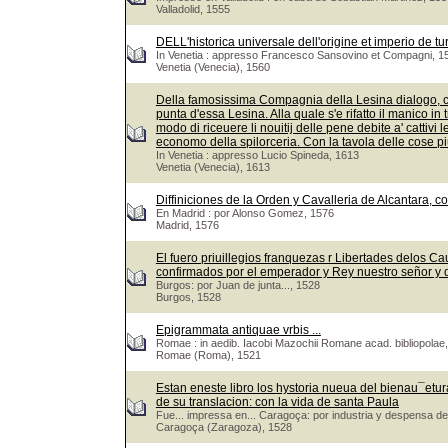
Valladolid, 1555
DELL'historica universale dell'origine et imperio de tu
In Venetia : appresso Francesco Sansovino et Compagni, 1
Venetia (Venecia), 1560
Della famosissima Compagnia della Lesina dialogo, capi
punta d'essa Lesina. Alla quale s'e rifatto il manico in 
modo di riceuere li nouitij delle pene debite a' cattivi 
economo della spilorceria. Con la tavola delle cose pi
In Venetia : appresso Lucio Spineda, 1613
Venetia (Venecia), 1613
Diffiniciones de la Orden y Cavalleria de Alcantara, c
En Madrid : por Alonso Gomez, 1576
Madrid, 1576
El fuero priuillegios franquezas r Libertades delos Ca
confirmados por el emperador y Rey nuestro señor y
Burgos: por Juan de junta..., 1528
Burgos, 1528
Epigrammata antiquae vrbis ...
Romae : in aedib. Iacobi Mazochii Romane acad. bibliopolae,
Romae (Roma), 1521
Estan eneste libro los hystoria nueua del bienau¯eturad
de su translacion: con la vida de santa Paula
Fue... impressa en... Caragoça: por industria y despensa de
Caragoça (Zaragoza), 1528