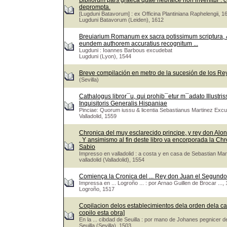
Bibliorum pars graeca quae hebraice non invenitur : cu
deprompta.
[Lugduni Batavorum] : ex Officina Plantiniana Raphelengii, 1
Lugduni Batavorum (Leiden), 1612
Breuiarium Romanum ex sacra potissimum scriptura, &
eundem authorem accuratius recognitum ...
Lugduni : Ioannes Barbous excudebat
Lugduni (Lyon), 1544
Breve compilación en metro de la sucesión de los Re
(Sevilla)
Cathalogus libror¯u, qui prohib¯etur m¯adato Illustri
Inquisitoris Generalis Hispaniae
Pinciae: Quorum iussu & licentia Sebastianus Martinez Exc
Valladolid, 1559
Chronica del muy esclarecido principe, y rey don Alons
. Y ansimismo al fin deste libro va encorporada la Ch
Sabio
Impresso en valladolid : a costa y en casa de Sebastian M
valladolid (Valladolid), 1554
Comiença la Cronica del ... Rey don Juan el Segundo 
Impressa en ... Logroño ... : por Arnao Guillen de Brocar ...
Logroño, 1517
Copilacion delos establecimientos dela orden dela ca
copilo esta obra]
En la ... cibdad de Seuilla : por mano de Johanes pegnicer 
Seuilla (Sevilla), 1503