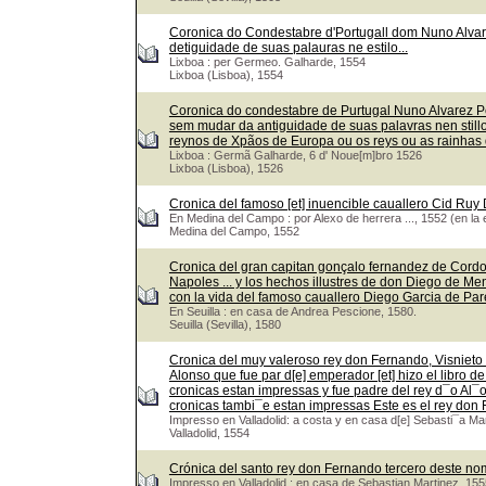
Coronica do Condestabre d'Portugall dom Nuno Alvar
detiguidade de suas palauras ne estilo...
Lixboa : per Germeo. Galharde, 1554
Lixboa (Lisboa), 1554
Coronica do condestabre de Purtugal Nuno Alvarez P
sem mudar da antiguidade de suas palavras nen stil
reynos de Xpãos de Europa ou os reys ou as rainhas
Lixboa : Germã Galharde, 6 d' Noue[m]bro 1526
Lixboa (Lisboa), 1526
Cronica del famoso [et] inuencible cauallero Cid Ru
En Medina del Campo : por Alexo de herrera ..., 1552 (en la 
Medina del Campo, 1552
Cronica del gran capitan gonçalo fernandez de Cordou
Napoles ... y los hechos illustres de don Diego de Me
con la vida del famoso cauallero Diego Garcia de Pa
En Seuilla : en casa de Andrea Pescione, 1580.
Seuilla (Sevilla), 1580
Cronica del muy valeroso rey don Fernando, Visnieto 
Alonso que fue par d[e] emperador [et] hizo el libro de
cronicas estan impressas y fue padre del rey d¯o Al¯
cronicas tambi¯e estan impressas Este es el rey do
Impresso en Valladolid: a costa y en casa d[e] Sebasti¯a Ma
Valladolid, 1554
Crónica del santo rey don Fernando tercero deste nom
Impresso en Valladolid : en casa de Sebastian Martinez, 155