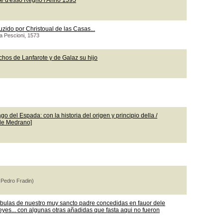
le d'esso Regno l'Anno 1595
uzido por Christoual de las Casas...
ea Pescioni, 1573
chos de Lanfarote y de Galaz su hijo
o del Espada: con la historia del origen y principio della /
 de Medrano]
 Pedro Fradin)
 bulas de nuestro muy sancto padre concedidas en fauor dele
leyes... con algunas otras añadidas que fasta aqui no fueron