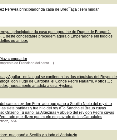
ez Pereyra principiador da casa de Breg¯aça : sem mudar
ereyra: principiador da casa que agora he do Duque de Braganfa
lo. E deste condestabre procedem agora o Emperador e em todolos
 delles ou ambos
y Diaz campeador
emprenta de Francisco del canto ...)
a y Aguilar : en la qual se contienen las dos cõquistas del Reyno de
ndoça, don Hugo de Cardona, el Conde Pedro Nauarro, y otros ... ;
redes, nueuamente añadida a esta Hystoria
del sancto rey don Fern¯ado que gano a Seuilla Nieto del rey d¯o
 las siete partidas y fue hiio del rey d¯o Sancho el Brauo cuyas
oso Onzeno ¯q gano las Algeziras y abuelo del rey don Pedro cuyas
n Fern¯ado que dizen que murio emplazado de los Caruaiales
rtinez,1554
bre: que ganó a Sevilla y a toda el Andaluzía
5