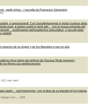
rchi : parte prima... / raccolta da Francesco Sansovino
560
toli, e ragionamenti. Con l'assottigliamento in tredici punture della
trenta modi, & doppo quelli in venti altri ... con la nuoua aggiunta del
lesinanti ... post'insieme dall'academico speculatiuo, e raccolti dallo
u notabili
on relacion de su origen y de los Maestres q vuo en ella
ualleros hijos dalgo del señorio de Vizcaya [Texto impreso] :
 de los Reyes sus predescesores
 1521 men. April.
o padre ... sant hieronymo, con el libro de su transito [e] la hystoria
 Geprge Coci ..., 1528