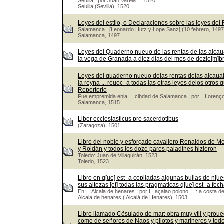
Seuilla : por Juan Varela..., 1520
Seuilla (Sevilla), 1520
Leyes del estilo, o Declaraciones sobre las leyes del
Salamanca : [Leonardo Hutz y Lope Sanz] (10 febrero, 1497
Salamanca, 1497
Leyes del Quaderno nueuo de las rentas de las alcaua
la vega de Granada a diez dias del mes de dezie[m]bre.
Leyes del quaderno nueuo delas rentas delas alcaualas
la reyna ... reuoc¯a todas las otras leyes delos otr
Reportorio
Fue empremida enla ... cibdad de Salamanca : por... Lorenço
Salamanca, 1515
Liber ecclesiasticus pro sacerdotibus
(Zaragoza), 1501
Libro del noble y esforçado cavallero Renaldos de M
y Roldán y todos los doze pares paladines hizieron
Toledo: Juan de Villaquirán, 1523
Toledo, 1523
Libro en q[ue] est¯a copiladas algunas bullas de n[ues
sus altezas [et] todas las pragmaticas q[ue] est¯a fech
En ... Alcala de henares : por L¯açalao polono ... : a costa d
Alcala de henares ( Alcalá de Henares), 1503
Libro llamado Cõsulado de mar: obra muy vtil y prou
como de señores de Naos y pilotos y marineros y tod