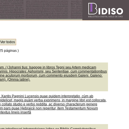
25 páginas )
. / (Johanni tius: Isagoge in libros Tegni seu Artem medicam
urinis. Hipocrates: Aphorismi, seu Sententiae, cum commentationibus
mine acutorum morborum, cum commento eiusdem Galeni. Galeno:
m). (Omnia latine).
nâ Xantis Pagnini Lucensis quae quidem interpretatio, cùm ab
idelicet, magis quàm verba exprimens, in margine libri est collocata,
 collato studio e verbo reddita, ac diverso characterum genere
liorum pars quae Hebraicè non reperitur, item Testamentum Novum
textus lineis insertâ