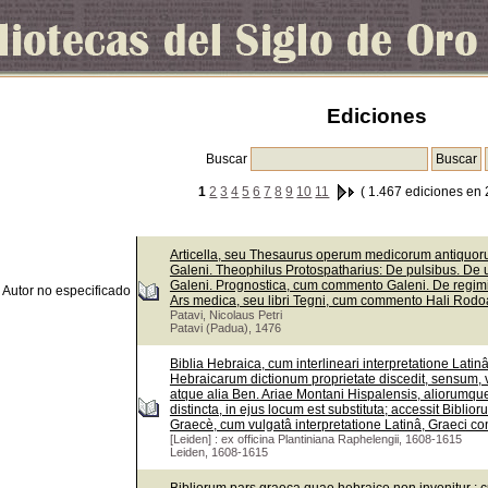
Ediciones
Buscar
1
2
3
4
5
6
7
8
9
10
11
( 1.467 ediciones en 
Articella, seu Thesaurus operum medicorum antiquorum
Galeni. Theophilus Protospatharius: De pulsibus. De 
Galeni. Prognostica, cum commento Galeni. De regi
Autor no especificado
Ars medica, seu libri Tegni, cum commento Hali Rodoa
Patavi, Nicolaus Petri
Patavi (Padua), 1476
Biblia Hebraica, cum interlineari interpretatione Lati
Hebraicarum dictionum proprietate discedit, sensum, v
atque alia Ben. Ariae Montani Hispalensis, aliorumque
distincta, in ejus locum est substituta; accessit Bib
Graecè, cum vulgatâ interpretatione Latinâ, Graeci con
[Leiden] : ex officina Plantiniana Raphelengii, 1608-1615
Leiden, 1608-1615