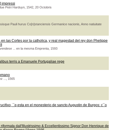
] impressi
due Petri Harduyn, 1542, 20 Octobris
isque Pauli hurus Co[n]stanciensis Germanice nacionis, Anno natiuitate
en las Cortes por la catholica, y real magestad del rey don Phelippe
II
 vendese ... en la mesma Emprenta, 1593
talibus terris a Emanuele Portugaliae rege
romano
z ..., 1565
ucifixo, ¯q esta en el monesterio de sancto Augustin de Burgos: c¯o
a : riformata dall'Illustrissimo & Eccellentissimo Signor Don Henrique de