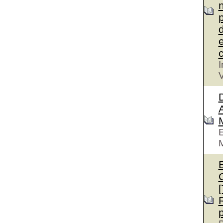
n
p
d
e
c
I
V
D
A
E
M
E