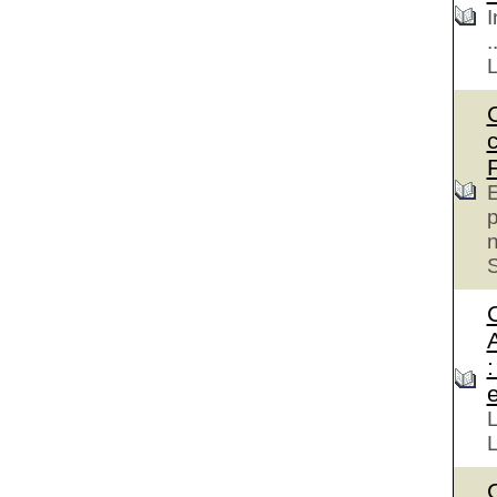
I
.
E
p
S
e
L
L