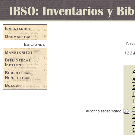
Inventarios
Onomástica
Ediciones
Busc
Manuscritos
1
2
3
Bibliotecas
Ideales
Bibliotecas
Hipotéticas
a
Buscar
P
Autor no especificado