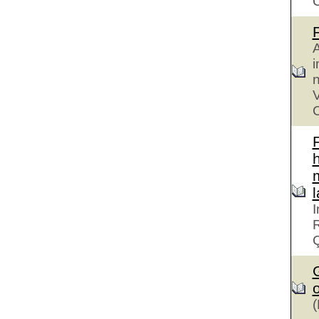
A
i
n
V
C
h
I
R
G