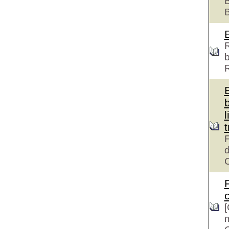
B
R
b
l
F
d
c
[
m