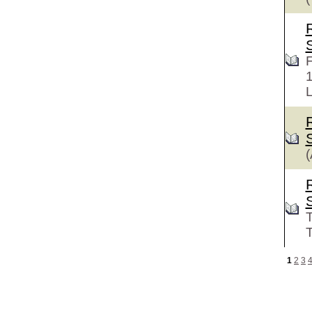
F
L
(
T
T
1
2
3