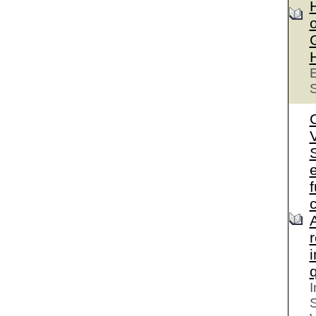
o
E
S
S
e
I
S