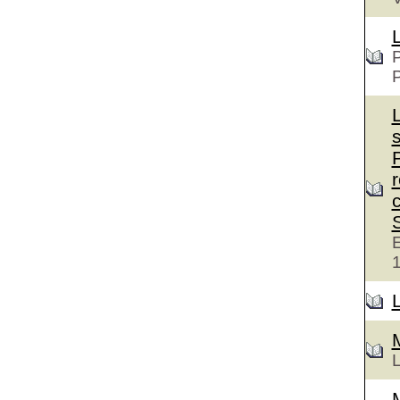
P
c
E
L