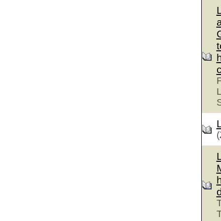
G
F
L
(
T
T