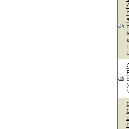
L
L
E
(
C