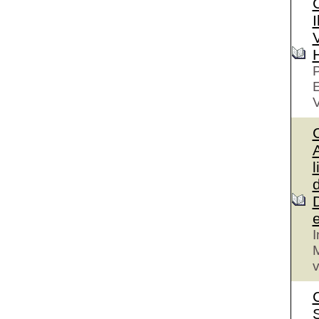
I
V
P
V
A
l
I
M
v