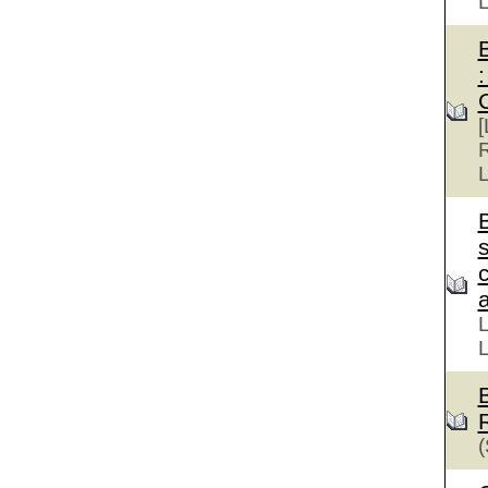
:
[
R
L
s
a
L
L
(