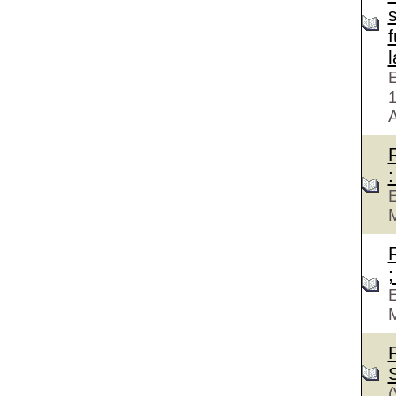
f
E
A
:
E
M
;
E
M
(