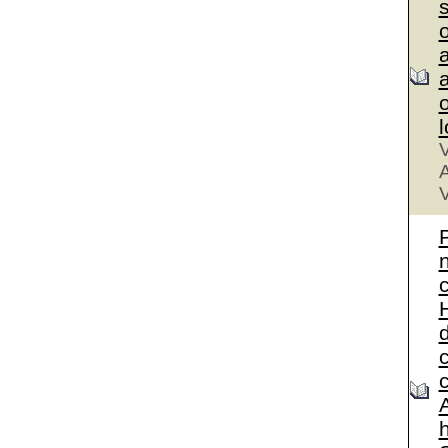
a
a
V
A
V
A
h