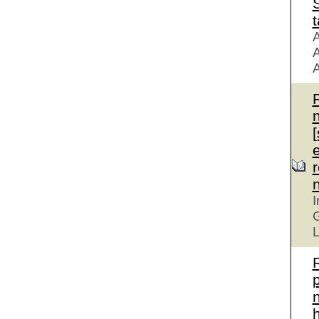
S
t
A
A
A
r
I
G
L
n