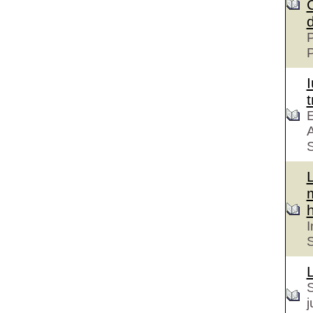
P
t
E
A
S
h
I
S
S
j