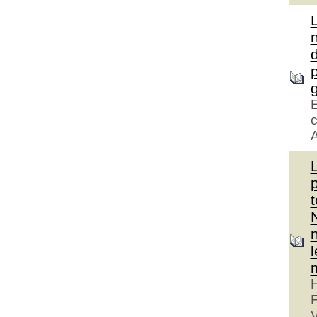
d
g
E
c
A
H
V