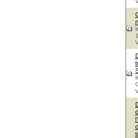
V
I
V
D
t
I
V
d
l
d
t