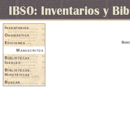
Inventarios
Onomástica
Ediciones
Busc
Manuscritos
Bibliotecas
Ideales
Bibliotecas
Hipotéticas
Buscar