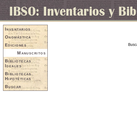
Inventarios
Onomástica
Ediciones
Busc
Manuscritos
Bibliotecas
Ideales
Bibliotecas
Hipotéticas
Buscar