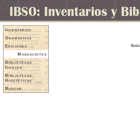
Inventarios
Onomástica
Ediciones
Busc
Manuscritos
Bibliotecas
Ideales
Bibliotecas
Hipotéticas
Buscar