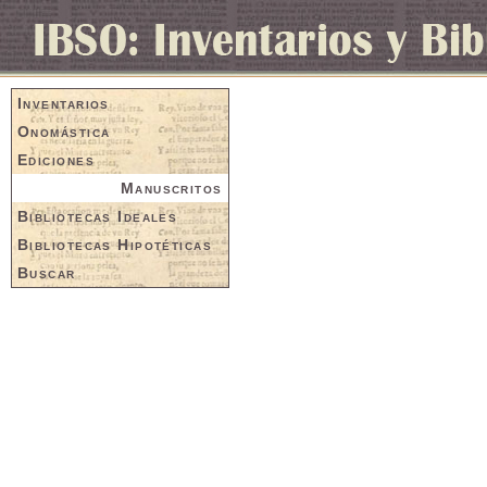
Inventarios
Onomástica
Ediciones
Manuscritos
Bibliotecas Ideales
Bibliotecas Hipotéticas
Buscar