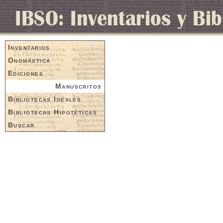
Inventarios
Onomástica
Ediciones
Manuscritos
Bibliotecas Ideales
Bibliotecas Hipotéticas
Buscar