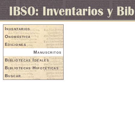
Inventarios
Onomástica
Ediciones
Manuscritos
Bibliotecas Ideales
Bibliotecas Hipotéticas
Buscar