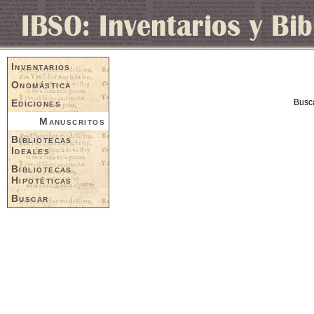
Inventarios
Onomástica
Ediciones
Busc
Manuscritos
Bibliotecas
Ideales
Bibliotecas
Hipotéticas
Buscar