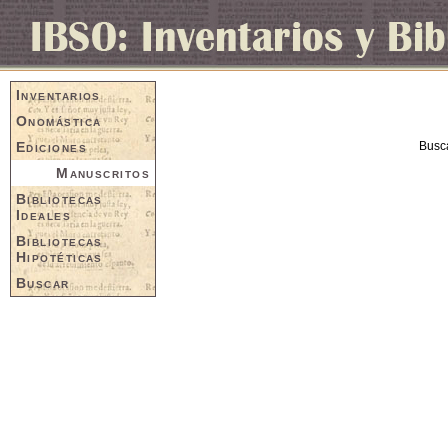
Inventarios
Onomástica
Ediciones
Busc
Manuscritos
Bibliotecas
Ideales
Bibliotecas
Hipotéticas
Buscar