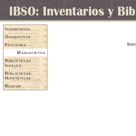
Inventarios
Onomástica
Ediciones
Busc
Manuscritos
Bibliotecas
Ideales
Bibliotecas
Hipotéticas
Buscar