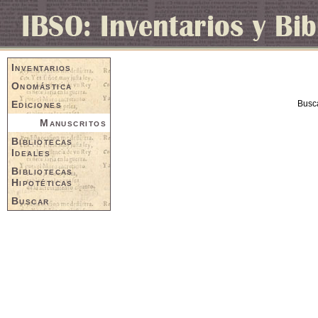
Inventarios
Onomástica
Ediciones
Busc
Manuscritos
Bibliotecas
Ideales
Bibliotecas
Hipotéticas
Buscar