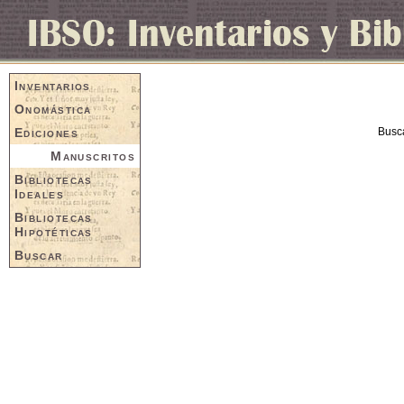
Inventarios
Onomástica
Ediciones
Busc
Manuscritos
Bibliotecas
Ideales
Bibliotecas
Hipotéticas
Buscar