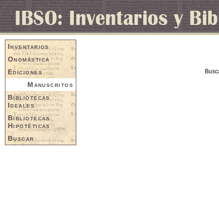
Inventarios
Onomástica
Ediciones
Busc
Manuscritos
Bibliotecas
Ideales
Bibliotecas
Hipotéticas
Buscar